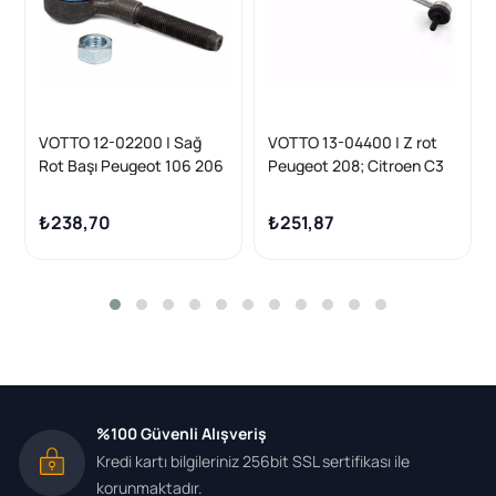
VOTTO 12-02200 | Sağ
VOTTO 13-04400 | Z rot
Rot Başı Peugeot 106 206
Peugeot 208; Citroen C3
305 307 605 Citroen Ax
10-
Xantia Xm Saxo
₺238,70
₺251,87
%100 Güvenli Alışveriş
Kredi kartı bilgileriniz 256bit SSL sertifikası ile
korunmaktadır.