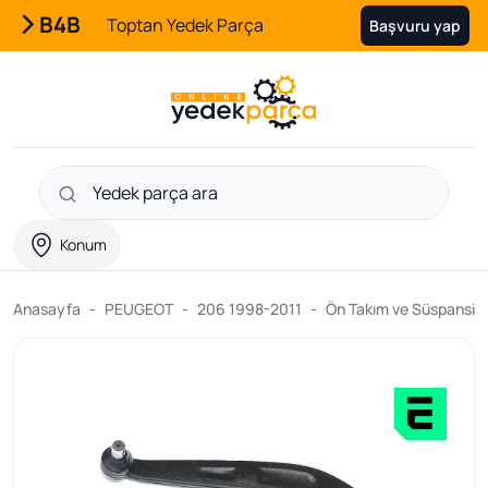
B4B
Toptan Yedek Parça
Başvuru yap
Konum
Anasayfa
PEUGEOT
206 1998-2011
Ön Takım ve Süspansiyo