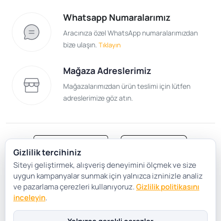
Whatsapp Numaralarımız
Aracınıza özel WhatsApp numaralarımızdan
bize ulaşın.
Tıklayın
Mağaza Adreslerimiz
Mağazalarımızdan ürün teslimi için lütfen
adreslerimize göz atın.
Gizlilik tercihiniz
Siteyi geliştirmek, alışveriş deneyimini ölçmek ve size
Satış Sözleşmesi
Gizlilik ve Güvenlik
uygun kampanyalar sunmak için yalnızca izninizle analiz
Gizlilik Politikası
Çerez Tercihleri
ve pazarlama çerezleri kullanıyoruz.
Gizlilik politikasını
inceleyin
.
Şartlar Koşullar
Yalnızca gerekli çerezler