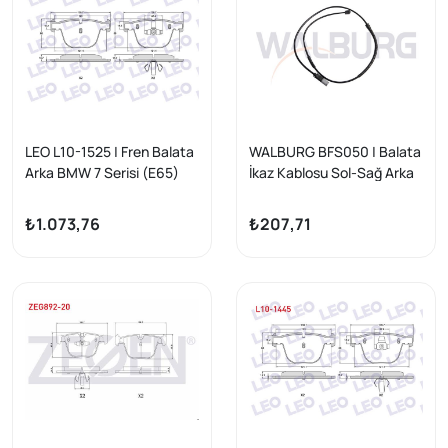
LEO L10-1525 | Fren Balata
WALBURG BFS050 | Balata
Arka BMW 7 Serisi (E65)
İkaz Kablosu Sol-Sağ Arka
740 D 2001-/ 5 Serisi (E60)
1046mm BMW X5 (E70-
535 D 2003-2010 / (E60)
F15) / X6 (E71,E72) 2007 -
₺1.073,76
₺207,71
540 İ 2003-2010 / X5 (E70)
3.0 D 2007-2012 / 6 Serisi
(E63) 650 İ 2004-/ (E63)
630 İ 2004 -