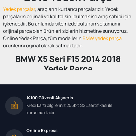
Yedek parçalar
, araçların kurtarıcı parçalarıdır. Yedek
parçaların orijinali ve kalitelisini bulmak ise araç sahibi için
işkencedir. Bu anlamda sitemizde bulunan ve tamamı
orijinal parça olan ürünleri sizlerin hizmetine sunuyoruz.
Online Yedek Parça, tüm modellerin
BMW yedek parça
ürünlerini orjinal olarak satmaktadır.
BMW X5 Seri F15 2014 2018
Yedek Parça
Sitemizde bulunan yedek parçaların hepsi orijinal olmak ile
birlikte kaliteli ve güvenli bir alışveriş ile sizlere
ulaştırıyoruz. Bu nedenle sitemiz her zaman siz değerli
%100 Güvenli Alışveriş
müşterilerin hizmetinde ve her zaman kaliteli bir alışveriş
Kredi kartı bilgileriniz 256bit SSL sertifikası ile
deneyimi yaşatmak için siparişlerinizi almaktadır. Son
korunmaktadır.
derece güvenilir ve geniş ürün yelpazemiz ile bütün yedek
parça çeşitleri ve modelleri hizmetinize sunuyoruz.
Online Express