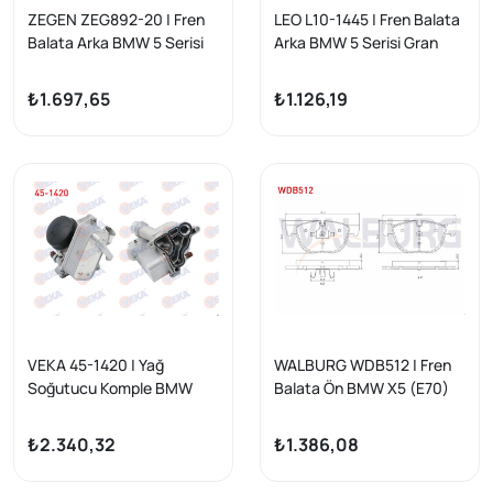
ZEGEN ZEG892-20 | Fren
LEO L10-1445 | Fren Balata
Balata Arka BMW 5 Serisi
Arka BMW 5 Serisi Gran
Gran Turısmo (F07) 520 D
Turısmo (F07) 520 D 2009
2009-/ (F07) 530 D
-
₺1.697,65
₺1.126,19
2009-/ 7 Serisi
(F01,F02,F03,F04) 730 D
2009-/ (F01,F02,F03,F04)
740 D 2009 -
VEKA 45-1420 | Yağ
WALBURG WDB512 | Fren
Soğutucu Komple BMW
Balata Ön BMW X5 (E70)
(F06, F10, F11, F30, X1 E84,
3.0 D 2007-2012 / BMW X5
X3 F25, X4 F26, Z4 E89)
(E70) 3.0 Sı 2007-2012 /
₺2.340,32
₺1.386,08
N20
BMW X5 (E70) 3.0 Sd
2007-2012 / X6 (E71,E72)