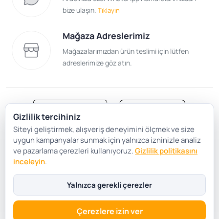
bize ulaşın.
Tıklayın
Mağaza Adreslerimiz
Mağazalarımızdan ürün teslimi için lütfen
adreslerimize göz atın.
Gizlilik tercihiniz
Siteyi geliştirmek, alışveriş deneyimini ölçmek ve size
Satış Sözleşmesi
Gizlilik ve Güvenlik
uygun kampanyalar sunmak için yalnızca izninizle analiz
Gizlilik Politikası
Çerez Tercihleri
ve pazarlama çerezleri kullanıyoruz.
Gizlilik politikasını
inceleyin
.
Şartlar Koşullar
Yalnızca gerekli çerezler
Çerezlere izin ver