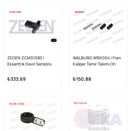
3.0 D 2008 -
ZEGEN ZCMS1080 |
WALBURG WRK004 | Fren
Eksantrik Devir Sensörü
Kaliper Tamir Takımı On
Infiniti Q45 III 4.5 340Hp
Fluence / Megane II /
Vk45de 2001-2006
Megane III / Duster /
₺333,69
₺150,88
Dokker / Lodgy / Logan