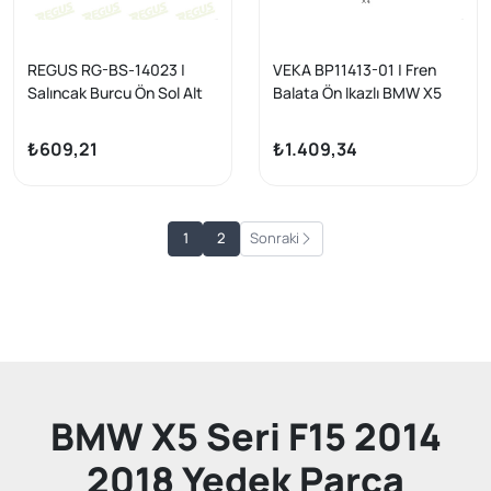
REGUS RG-BS-14023 |
VEKA BP11413-01 | Fren
Salıncak Burcu Ön Sol Alt
Balata Ön Ikazlı BMW X5
BMW 3 Serisi (E36) 316 İ
(F15,F85) 2.5 D 2014 -
1990-1998
₺609,21
₺1.409,34
1
2
Sonraki
BMW X5 Seri F15 2014
2018 Yedek Parça