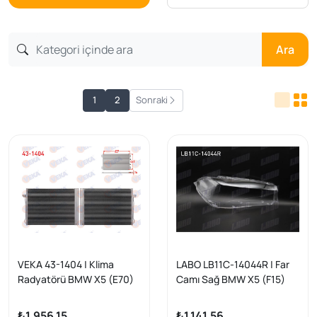
Ara
1
2
Sonraki
VEKA 43-1404 | Klima
LABO LB11C-14044R | Far
Radyatörü BMW X5 (E70)
Camı Sağ BMW X5 (F15)
3.0 D 2007-2012
2014-2018
₺1.956,15
₺1.141,56