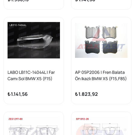
LABO LB11C-14044L | Far
AP 05P2006 | Fren Balata
Camı Sol BMW X5 (F15)
Ön Ikazlı BMW X5 (F15,F85)
2014-2018
2.5 D 2014-/ X5 (F15,F85)
4.0 D 2014-/ X6 (F16,F86)
₺1.141,56
₺1.823,92
4.0 D 2014 -