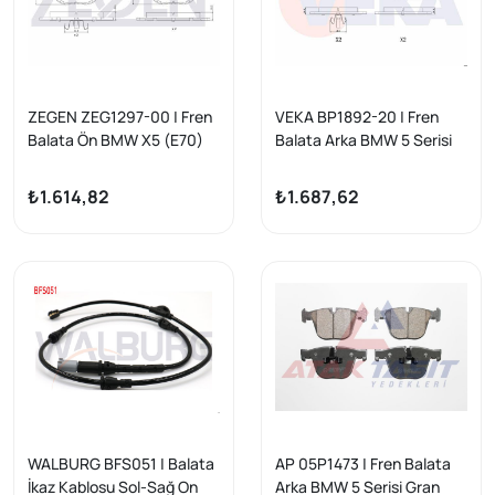
ZEGEN ZEG1297-00 | Fren
VEKA BP1892-20 | Fren
Balata Ön BMW X5 (E70)
Balata Arka BMW 5 Serisi
3.0 D 2007-2012 / BMW X5
Gran Turısmo (F07) 520 D
(E70) 3.0 Sı 2007-2012 /
2009 -
₺1.614,82
₺1.687,62
BMW X5 (E70) 3.0 Sd
2007-2012 / X6 (E71,E72)
3.0 D 2008 -
WALBURG BFS051 | Balata
AP 05P1473 | Fren Balata
İkaz Kablosu Sol-Sağ On
Arka BMW 5 Serisi Gran