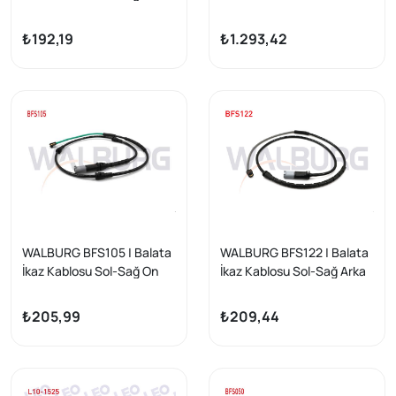
983mm BMW X5 (E70-F15)
Turısmo (F07) 520 D
/ X6 (E71,E72) 2007 -
2009-/ (F07) 530 D
₺192,19
₺1.293,42
2009-/ 7 Serisi
(F01,F02,F03,F04) 730 D
2009-/ (F01,F02,F03,F04)
740 D 2009 -
WALBURG BFS105 | Balata
WALBURG BFS122 | Balata
İkaz Kablosu Sol-Sağ On
İkaz Kablosu Sol-Sağ Arka
1020mm BMW X5 (E70)
1020mm BMW X5 (E70)-
2007-2012-(F15) 2012-/
(F15) 2007-/ X6 (E71,E72)-
₺205,99
₺209,44
X6 (E71) 2008-2014-X6
(F16,F86) 2008 -
(F16) 2014 -