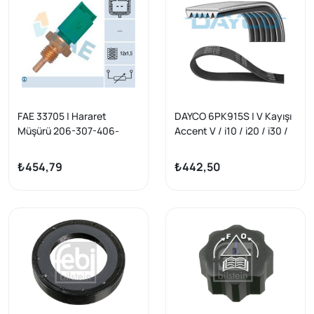
FAE 33705 | Hararet
DAYCO 6PK915S | V Kayışı
Müşürü 206-307-406-
Accent V / i10 / i20 / i30 /
407-607-C2-C3-C4-C5
Stonıc / Rio / Picanto /
1.4-1.6 Yesıl
Ceed / C1 / 108 / Yaris /
₺454,79
₺442,50
Benzin 2014 -