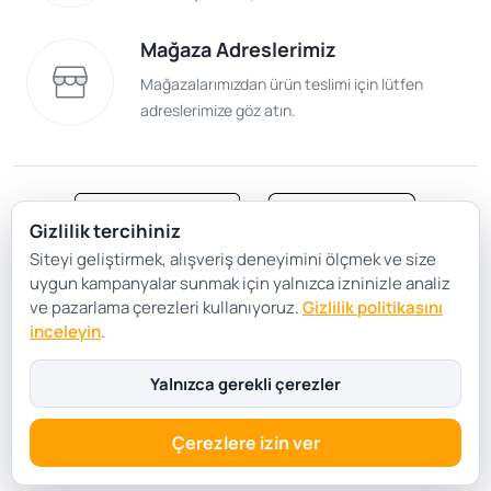
Mağaza Adreslerimiz
Mağazalarımızdan ürün teslimi için lütfen
adreslerimize göz atın.
Gizlilik tercihiniz
Siteyi geliştirmek, alışveriş deneyimini ölçmek ve size
Satış Sözleşmesi
Gizlilik ve Güvenlik
uygun kampanyalar sunmak için yalnızca izninizle analiz
Gizlilik Politikası
Çerez Tercihleri
ve pazarlama çerezleri kullanıyoruz.
Gizlilik politikasını
inceleyin
.
Şartlar Koşullar
Yalnızca gerekli çerezler
Çerezlere izin ver