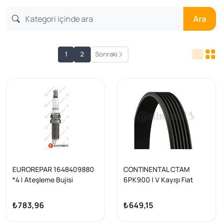
Ara
1
2
Sonraki
EUROREPAR 1648409880
CONTINENTAL CTAM
*4 | Ateşleme Bujisi
6PK900 | V Kayışı Fiat
(Plzkar6a 11) Nissan Micra
Ducato 2.5D/TD/TDI 94-
2005 2010 Note 2006
02, Kangoo Express 1.9D
₺783,96
₺649,15
2012 Qashqai 1.6 2.0 J10
2007 2013 Cl | 4 Adet