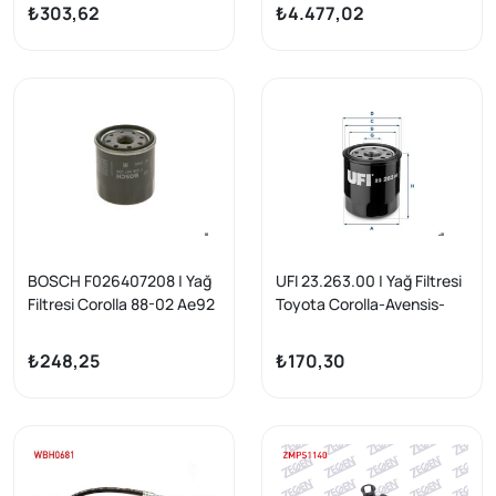
1.9D-2.0Hdi
2002-2012 1.4 TDCI,
₺303,62
₺4.477,02
Peugeot
107/206/206+/207
Debimetre
BOSCH F026407208 | Yağ
UFI 23.263.00 | Yağ Filtresi
Filtresi Corolla 88-02 Ae92
Toyota Corolla-Avensis-
Ae101 Ae111 Kasa /
Yaris-Auris-Camry-RAV4-
Avensis-Yaris
C-HR 88-22
₺248,25
₺170,30