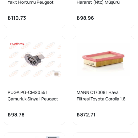
Yakıt Hortumu Peugeot
Hararet (Ntc) Müşürü
2008-3008-5008 1.2 Thp
Toyota Yaris 1.33 Vvt-İ
2013-/ 208-301-308 1.0-
2008-2011 / Corolla 1.6
₺110,73
₺98,96
1.2 Thp 2012-/ Citroen C-
2006-2013 / Citroen C1 1.0
Elysee-C1 II-C3 Aircross-
2005-2014 / Peugeot 107
C4 Cactus-Ds3 1.2 2012-/
1.0 2005-2014
C3 II-III 1.0 VTI-1.2 Thp 2012
-
PUGA PG-CMS055 |
MANN C17008 | Hava
Çamurluk Sinyali Peugeot
Filtresi Toyota Corolla 1.8
107 / 206 / 301 / Partner /
Hybrıd 19 > C-Hr 1.8 Hybrıd
Citroen C1 / C2 / C3 / C4 /
16 > Yaris P13 1.5 Hybrıd 15
₺98,78
₺872,71
Berlingo / C-Elysee
>