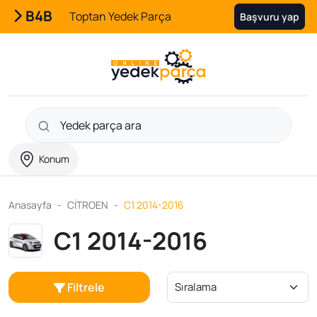
B4B
Toptan Yedek Parça
Başvuru yap
Konum
Anasayfa
CİTROEN
C1 2014-2016
C1 2014-2016
Filtrele