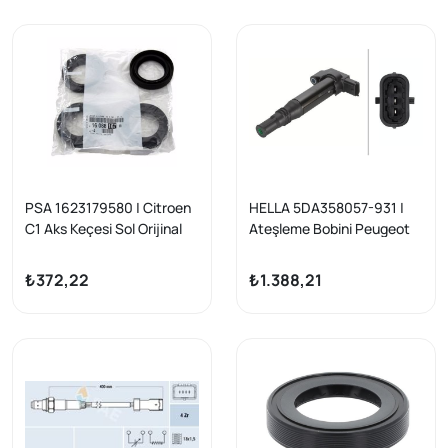
PSA 1623179580 | Citroen
HELLA 5DA358057-931 |
C1 Aks Keçesi Sol Orijinal
Ateşleme Bobini Peugeot
206/206+ 207 208 3008
108/208/301/2008/308
301 306 307 308 406 407
Citroen C1/C3/C4 C-
₺372,22
₺1.388,21
5008 508 Ptnr
Elysee Cactus DS3 1.2 VTI