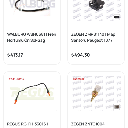
WALBURG WBH0681 | Fren
ZEGEN ZMPS1140 | Map
Hortumu Ön Sol-Sağ
Sensörü Peugeot 107 /
490mm Citroen C1 II (Pa_,
Citroen C1 / Toyota Aygo
Ps_) 2014-| 2 Adet
1.0 2005 -
₺413,17
₺494,30
REGUS RG-FH-33016 |
ZEGEN ZNTC1004 |