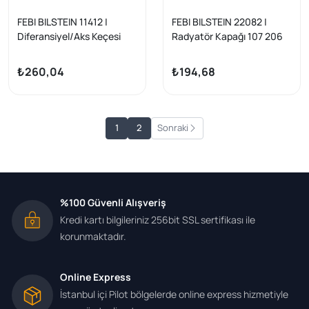
FEBI BILSTEIN 11412 |
FEBI BILSTEIN 22082 |
Diferansiyel/Aks Keçesi
Radyatör Kapağı 107 206
Peugeot 106 206 207 301
207 307 407 Partner C2 C3
306 307 406 407 Partner
C4 Berlingo Xsara Jumpy
₺260,04
₺194,68
Berlingo Bipper Jumpy
Xantia
Nemo C2 C3 C4 C5
1
2
Sonraki
%100 Güvenli Alışveriş
Kredi kartı bilgileriniz 256bit SSL sertifikası ile
korunmaktadır.
Online Express
İstanbul içi Pilot bölgelerde online express hizmetiyle