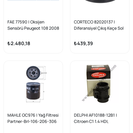
FAE 77590 | Oksijen
CORTECO 82020137 |
Sensörü Peugeot 108 2008
Diferansiyel Çıkış Keçe Sol
208 301 308 II C1 C3 II-III C4
106-107-206-207-307-
Cactus C-Elysee DS3 EB2
406-407-1007-C2-C3-C4-
₺2.480,18
₺439,39
C5-Prt-Brl
MAHLE OC976 | Yağ Filtresi
DELPHI AF10188-12B1 |
Partner-Brl-106-206-306
Citroen C1 1.4 HDI,
P206 P306 P307 P407
C2/C3/Nemo, Ford Fiesta