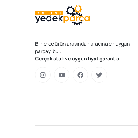
VEKA
2
VERNET
5
VİCTOR REİNZ
1
WALBURG
3
WISCO
12
Binlerce ürün arasından aracına en uygun
ZEGEN
16
parçayı bul.
ZIMMERMANN
1
Gerçek stok ve uygun fiyat garantisi.