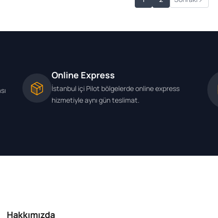
 2010-/ Q5 (8R)
2.0 TFSI 
2008-/ 2.0 TFSI
2.0 TDI 2
2008 -
Online Express
İstanbul içi Pilot bölgelerde online express
ası
hizmetiyle aynı gün teslimat.
Hakkımızda