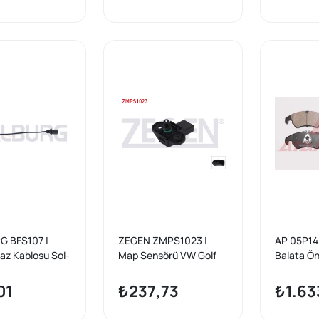
he Macan (95B)
TFSI / VW Golf VII 1.0
2005-201
TSI, 1.4 TSI / Jetta IV 1.2
2018 / Q5
TSI, 1.4 TSI / Passat B8
Q7 2010-
1.4 TSI / Polo V 1.0, 1.0
TSI, 1.2 TSI, 1.4 TSI
 BFS107 |
ZEGEN ZMPS1023 |
AP 05P142
kaz Kablosu Sol-
Map Sensörü VW Golf
Balata Ön
305mm Audi A4
1.6-2.0 04-08 / Golf 1.6
3.0 TDI 2
15 / A5 2007-
08-12 / Jetta 1.6 05-10 /
FSI 2007-
01
₺237,73
₺1.63
6 2010-/ A7
Passat 1.6 05-10 / Polo
2007-201
18 / Q5 2008 -
1.4 99-01 / Polo 1.2 01-
2.0 TFSI 