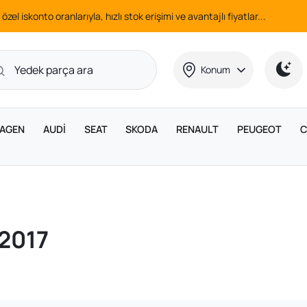
 özel iskonto oranlarıyla, hızlı stok erişimi ve avantajlı fiyatlar...
Konum
AGEN
AUDİ
SEAT
SKODA
RENAULT
PEUGEOT
C
 2017