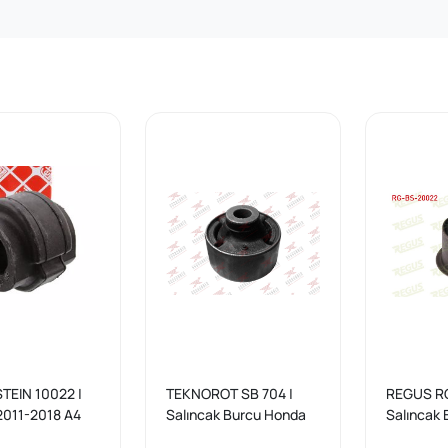
STEIN 10022 |
TEKNOROT SB 704 |
REGUS RG
2011-2018 A4
Salıncak Burcu Honda
Salıncak 
 VW Passat Ön
Cr-V III Büyük | 2 Adet
Sağ Alt H