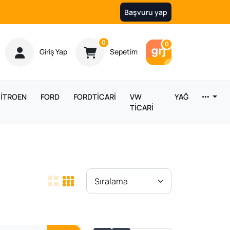
Başvuru yap
Ürün sayısı
0
Araç sayısı
0
Giriş Yap
Sepetim
İTROEN
FORD
FORDTİCARİ
VW
YAĞ
TİCARİ