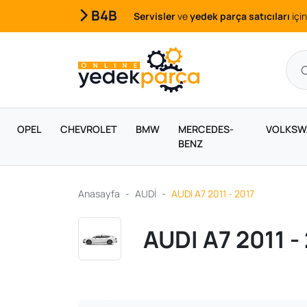
B4B
Servisler
ve
yedek parça satıcıları
için
OPEL
CHEVROLET
BMW
MERCEDES-
VOLKSW
BENZ
Anasayfa
AUDİ
AUDI A7 2011 - 2017
AUDI A7 2011 -