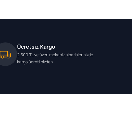
2010-/ Q5 (8R)
008-/ 2.0 TFSI
Ücretsiz Kargo
2.500 TL ve üzeri mekanik siparişlerinizde
kargo ücreti bizden.