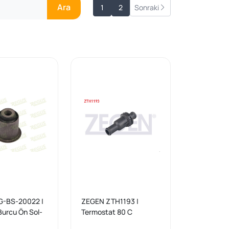
Ara
1
2
Sonraki
-BS-20022 |
ZEGEN ZTH1193 |
Burcu Ön Sol-
Termostat 80 C
onda Civic VII
Volkswagen Passat