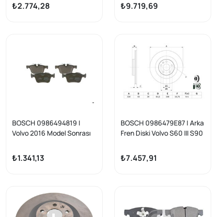
> V90 II 17 > S60 III 20 >
18 JANT (S60 S90 V60
₺2.774,28
₺9.719,69
V60 II 20 > 17 Jant
V90 XC40 XC60 XC90)
BOSCH 0986494819 |
BOSCH 0986479E87 | Arka
Volvo 2016 Model Sonrası
Fren Diski Volvo S60 III S90
Arka Fren Balata Takımı 17
II V60 II V90 II XC40 XC60 II
Jant S60-S90-V60-V90-
XC90 15-17 Jant
₺1.341,13
₺7.457,91
XC60-XC90