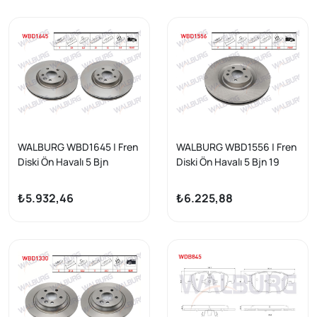
2008-| 2 Adet
WALBURG WBD1645 | Fren
WALBURG WBD1556 | Fren
Diski Ön Havalı 5 Bjn
Diski Ön Havalı 5 Bjn 19
324X28x63.5X52 Volvo
Jant 366X30x63,5X48
Xc60 I 2008-2017 | 2 Adet
Volvo Xc60 D3-D4-D5-2.4
₺5.932,46
₺6.225,88
D 2008-| 2 Adet