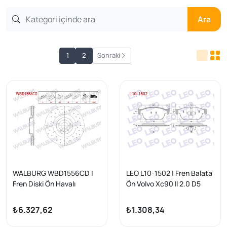
Ara
1
2
Sonraki
WALBURG WBD1556CD |
LEO L10-1502 | Fren Balata
Fren Diski Ön Havalı
Ön Volvo Xc90 II 2.0 D5
Kaplamalı Performans
2015-/ Xc90 II 2.0 T8
Delikli 5 Bjn 19 Jant
Hybrıd 2015-/ S90 II 2.0 D5
₺6.327,62
₺1.308,34
366X30x63,5X48 Volvo
2016-/ V90 II 2.0 D5
Xc60 D3-D4-D5-2.4 D
2016-/ Xc60 2.0 D4 2015 -