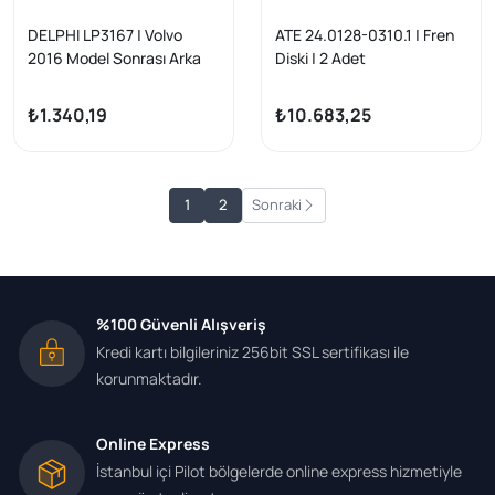
DELPHI LP3167 | Volvo
ATE 24.0128-0310.1 | Fren
2016 Model Sonrası Arka
Diski | 2 Adet
Fren Balata Takımı 17 Jant
S60-S90-V60-V90-XC60-
₺1.340,19
₺10.683,25
XC90
1
2
Sonraki
%100 Güvenli Alışveriş
Kredi kartı bilgileriniz 256bit SSL sertifikası ile
korunmaktadır.
Online Express
İstanbul içi Pilot bölgelerde online express hizmetiyle