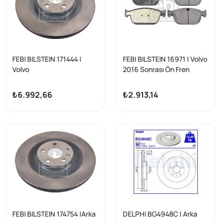
FEBI BILSTEIN 171444 |
FEBI BILSTEIN 16971 | Volvo
Volvo
2016 Sonrası Ön Fren
S60/S90/V60/V90/XC40/
Balata Takımı 18 Jant
XC60/XC90 17" Arka Disk
S60/S90/V60/V90 XC40
₺6.992,66
₺2.913,14
XC60 XC90
FEBI BILSTEIN 174754 |Arka
DELPHI BG4948C | Arka