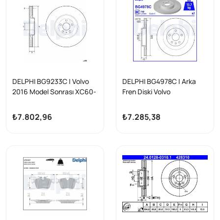
DELPHI BG9233C | Volvo
DELPHI BG4978C | Arka
2016 Model Sonrası XC60-
Fren Diski Volvo
XC90 Serisi Ön Fren Disk
S60/S90/V60/V90/XC40/
Takımı 19 JANT
XC60/XC90 15> 17 Jant
₺7.802,96
₺7.285,38