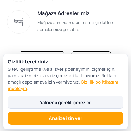
Mağaza Adreslerimiz
Mağazalarımızdan ürün teslimi için lütfen
adreslerimize göz atın.
Gizlilik tercihiniz
Siteyi geliştirmek ve alışveriş deneyimini ölçmek için,
Satış Sözleşmesi
Gizlilik ve Güvenlik
yalnızca izninizle analiz çerezleri kullanıyoruz. Reklam
Gizlilik Politikası
Çerez Tercihleri
amaçlı depolamaya izin vermiyoruz.
Gizlilik politikasını
inceleyin
.
Şartlar Koşullar
Yalnızca gerekli çerezler
Analize izin ver