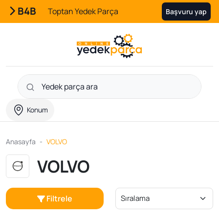
B4B
Toptan Yedek Parça
Başvuru yap
Konum
Anasayfa
VOLVO
VOLVO
Filtrele