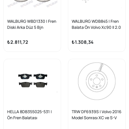
WALBURG WBD1330 | Fren
WALBURG WDB845 | Fren
Diski Arka Düz 5 Bjn
Balata Ön Volvo Xc90 II 2.0
301,6X11x63,6X40,7 S60 II
D5 2015-/ Xc90 II 2.0 T8
2.0 T3-4-5-2.0D3-2.0T D5
Hybrıd 2015-/ S90 II 2.0 D5
₺2.811,72
₺1.308,34
16 Jant 4X2 (Elk.El Frenı)
2016-/ V90 II 2.0 D5
2010-/ S80 II 2.4 T5-T6-
2016-/ Xc60 2.0 D4 2015 -
2.5İ T 2006-/ V60 2.9 T4
2010-/ V70 III 2.0-2.5T
2006-/ Xc70 II D3-D5
2007-| 2 Adet
HELLA 8DB355025-531 |
TRW DF6939S | Volvo 2016
Ön Fren Balatası
Model Sonrası XC ve S-V
Volvo Xc60 II 15 > S90 II 15
Serisi Ön Fren Disk Takımı