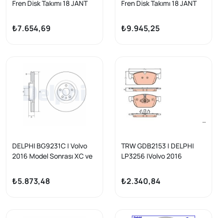
Fren Disk Takımı 18 JANT
Fren Disk Takımı 18 JANT
Volvo Xc90 2014-2020
Volvo Xc90 2014-2020
Model Arası -XC40 2020
Model Arası -XC40 2020
₺7.654,69
₺9.945,25
Model Sonrası
Model Sonrası
DELPHI BG9231C | Volvo
TRW GDB2153 | DELPHI
2016 Model Sonrası XC ve
LP3256 |Volvo 2016
S-V Serisi Ön Fren Disk 1
Sonrası Ön Fren Balata
Adet 18 JANT (S60 S90
Takımı 18 Jant
₺5.873,48
₺2.340,84
V60 V90 XC40 XC60
S60/S90/V60/V90 XC40
XC90)
XC60 XC90