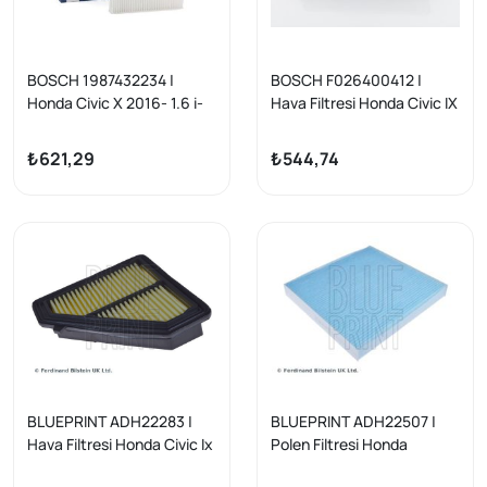
BOSCH 1987432234 |
BOSCH F026400412 |
Honda Civic X 2016- 1.6 i-
Hava Filtresi Honda Civic IX
Vtec Polen Filtresi FC-FK
Sedan/Tourer 1.6-1.8 11-16
Jazz/City/CRZ/HR-V CR-V
₺621,29
₺544,74
1.5-1.6
BLUEPRINT ADH22283 |
BLUEPRINT ADH22507 |
Hava Filtresi Honda Civic Ix
Polen Filtresi Honda
1.4 Ivtec 2012-
Accord 03-08 Civic 06-11