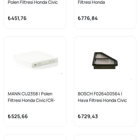
Polen Filtresi Honda Civic
Filtresi Honda
06-12 Accord 03-08 CR-V
Jazz/City/CR-Z/Civic/CR-
07-13 Karbonlu
V/HR-V 2008->
₺451,76
₺776,84
MANN CU2358 | Polen
BOSCH F026400564 |
Filtresi Honda Civic/CR-
Hava Filtresi Honda Civic
V/Accord 03-16
1.4 i-VTEC 2012-
2.0/2.4/2.2 i-CTDi 1.6 i-
₺525,66
₺729,43
DTEC