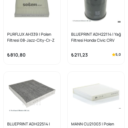
PURFLUX AH339 | Polen
BLUEPRINT ADH22114 | Yağ
Filtresi 08-Jazz-City-Cr-Z
Filtresi Honda Civic CRV
1.2-1.3İ-1.4Vtec-1.5 Honda
Jazz City Accord 2001- 1.5
Civic/HR-V
2015-
₺810,80
₺211,23
5,0
BLUEPRINT ADH22514 |
MANN CU21003 | Polen