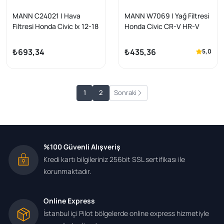
MANN C24021 | Hava
MANN W7069 | Yağ Filtresi
Filtresi Honda Civic Ix 12-18
Honda Civic CR-V HR-V
I-Vtec 1.6-1.8
Rav4 Grand Vitara
₺693,34
₺435,36
5,0
1
2
Sonraki
%100 Güvenli Alışveriş
Kredi kartı bilgileriniz 256bit SSL sertifikası ile
korunmaktadır.
Online Express
İstanbul içi Pilot bölgelerde online express hizmetiyle