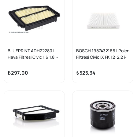
BLUEPRINT ADH22280 |
BOSCH 1987432166 | Polen
Hava Filtresi Civic 1.6 1.8 İ-
Filtresi Civic IX FK 12-2.2 i-
Vtec 12-16 Fb7
DTEC / Civic VIII Sedan 05-
1.6 / CR-V III 06-2.4 i-VTEC
₺297,00
₺525,34
4WD