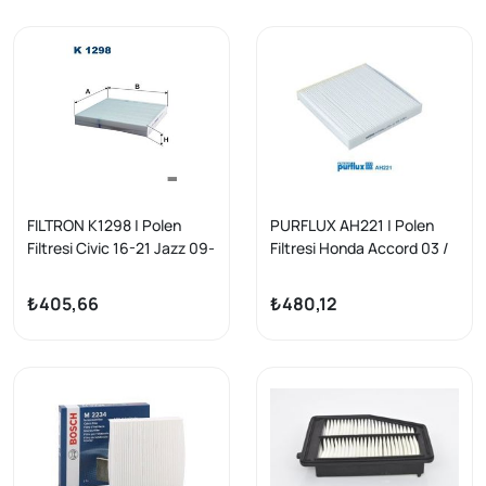
FILTRON K1298 | Polen
PURFLUX AH221 | Polen
Filtresi Civic 16-21 Jazz 09-
Filtresi Honda Accord 03 /
18 City 09-11 CRV 16-21
08 Civic 07 / 11 CRV 07 / 11
HRV 15= CRZ 10-14
₺405,66
₺480,12