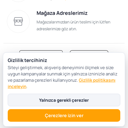
Mağaza Adreslerimiz
Mağazalarımızdan ürün teslimi için lütfen
adreslerimize göz atın.
Gizlilik tercihiniz
Siteyi geliştirmek, alışveriş deneyimini ölçmek ve size
Satış Sözleşmesi
Gizlilik ve Güvenlik
uygun kampanyalar sunmak için yalnızca izninizle analiz
Gizlilik Politikası
Çerez Tercihleri
ve pazarlama çerezleri kullanıyoruz.
Gizlilik politikasını
inceleyin
.
Şartlar Koşullar
Yalnızca gerekli çerezler
Çerezlere izin ver