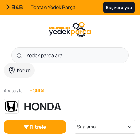
B4B
Toptan Yedek Parça
Başvuru yap
Konum
Anasayfa
HONDA
HONDA
Filtrele