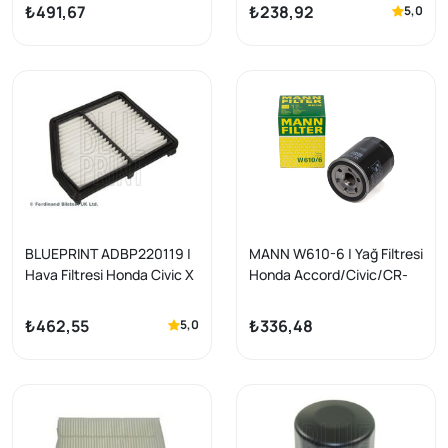
CR-V 07-12 1.6 Dizel
₺491,67
₺238,92
5,0
BLUEPRINT ADBP220119 |
MANN W610-6 | Yağ Filtresi
Hava Filtresi Honda Civic X
Honda Accord/Civic/CR-
Fc6 Fc5 16-21
V/HR-V/Jazz/City
₺462,55
₺336,48
5,0