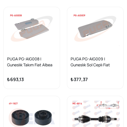
PUGA PG-AIG008 |
PUGA PG-AIG009 |
Guneslık Takım Fiat Albea
Guneslık Sol Ceplı Fiat
Albea
₺693,13
₺377,37