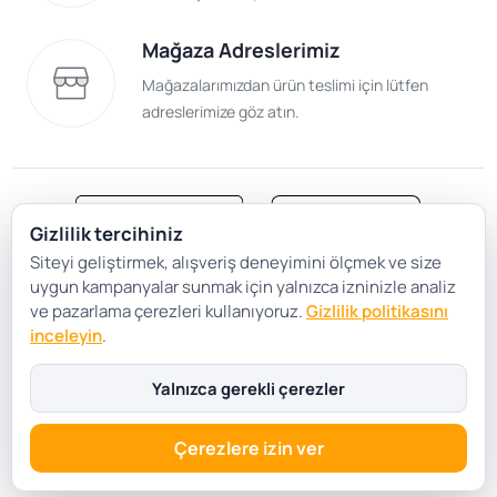
Mağaza Adreslerimiz
Mağazalarımızdan ürün teslimi için lütfen
adreslerimize göz atın.
Gizlilik tercihiniz
Siteyi geliştirmek, alışveriş deneyimini ölçmek ve size
Satış Sözleşmesi
Gizlilik ve Güvenlik
uygun kampanyalar sunmak için yalnızca izninizle analiz
Gizlilik Politikası
Çerez Tercihleri
ve pazarlama çerezleri kullanıyoruz.
Gizlilik politikasını
inceleyin
.
Şartlar Koşullar
Yalnızca gerekli çerezler
Çerezlere izin ver