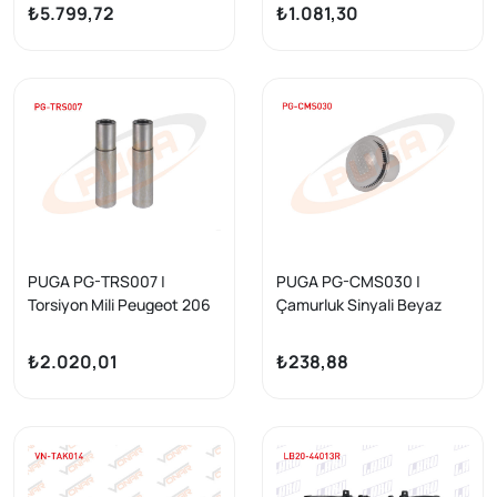
Corsa E 1.4, 1.4 Turbo
29 Dıs 25X34x58,4 Uzunluk
₺5.799,72
₺1.081,30
2014-/ A-T
135 mm 1996-2008
PUGA PG-TRS007 |
PUGA PG-CMS030 |
Torsiyon Mili Peugeot 206
Çamurluk Sinyali Beyaz
Gtı | 2 Adet
Ford Connect Courıer | 5
Adet
₺2.020,01
₺238,88