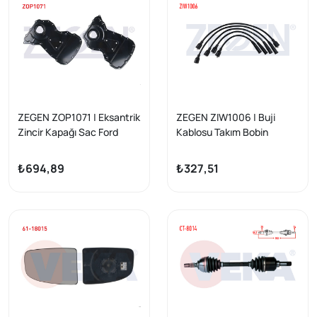
1.6 HDI
ZEGEN ZOP1071 | Eksantrik
ZEGEN ZIW1006 | Buji
Zincir Kapağı Sac Ford
Kablosu Takım Bobin
Transit (V347) 2.2 TDCI
Kablolu Fiat Dogan 1.6 8V
Onden Cekıs 2006-2014-
1993-2002 / Kartal 1.6 8V
₺694,89
₺327,51
Transit (V363) 2014-/ Fiat
1993-2002 / Sahın 1.6 8V
Ducato 2.2 Mjt 2006-2014
1993-2002 | 1 Adet
/ Peugeot Boxer 2.2 HDI
2006-2014 / Citroen
Jumper 2.2 HDI 2006-2014