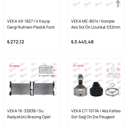
VEKA 49-1827 | V.Kayışı
VEKA ME-8014 | Komple
Gergi Rulmanı Plastik Ford
Aks Sol Ön Uzunluk 532mm
Mondeo III 2.0İ 16V 2000-
Mercedes A Serisi (W176)
2007
A80 CDI-A200 CDI-A200
₺272,12
₺3.445,48
2012-/ B Serisi (W246)
B180-B180 CDI-B200
2011-/ CLA Coupe (C117)
Cla180 CDI- CLA 200 2013
-
VEKA 16-3283B | Su
VEKA CT-1017A | Aks Kafası
Radyatörü Brazing Opel
Sol-Sağ On Dıs Peugeot
Adam 1.4 S 2014-2019 /
Partner (5,5F) 1.9 D ABS li