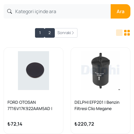
Ara
1
2
Sonraki
FORD OTOSAN
DELPHI EFP201 | Benzin
7T16V17K922AAM5AD |
Filtresi Clio Megane
Tampon Çeki Kapak Arka
Kangoo 106 206 207 308
Yuvarlak: Connect 02- | 1
C3 C4 Duster
₺72,14
₺220,72
Adet