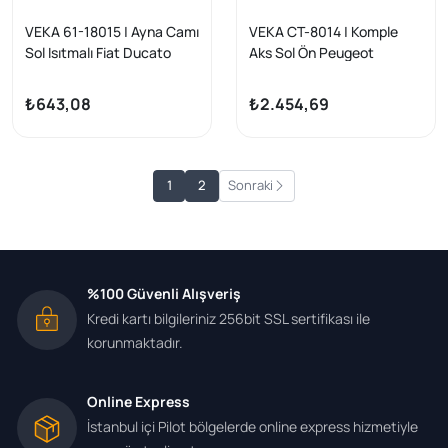
VEKA 61-18015 | Ayna Camı
VEKA CT-8014 | Komple
Sol Isıtmalı Fiat Ducato
Aks Sol Ön Peugeot
2006-/ Peugeot Boxer
Partner (5,5F) 1.9 D
2006-/ Citroen Jumper
Uzunluk 593mm 1996-
₺643,08
₺2.454,69
2006 -
2008
1
2
Sonraki
%100 Güvenli Alışveriş
Kredi kartı bilgileriniz 256bit SSL sertifikası ile
korunmaktadır.
Online Express
İstanbul içi Pilot bölgelerde online express hizmetiyle