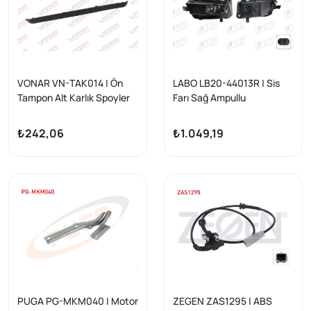
VONAR VN-TAK014 | Ön
LABO LB20-44013R | Sis
Tampon Alt Karlık Spoyler
Farı Sağ Ampullu
Peugeot 206
Volkswagen Golf VII 2013-
2016
₺242,06
₺1.049,19
PUGA PG-MKM040 | Motor
ZEGEN ZAS1295 | ABS