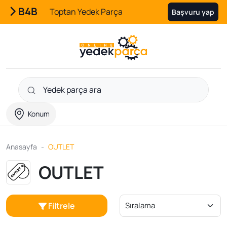
B4B
Toptan Yedek Parça
Başvuru yap
Konum
Anasayfa
OUTLET
OUTLET
Filtrele