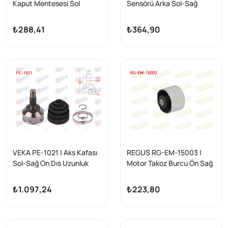
Kaput Mentesesi Sol
Sensörü Arka Sol-Sağ
Peugeot Partner Tepee /
Peugeot 307 00-12 / 308
Berlingo Tepee 2008 -
08-14 / C4 I II 04-11 / Ds4
₺288,41
₺364,90
15-18
VEKA PE-1021 | Aks Kafası
REGUS RG-EM-15003 |
Sol-Sağ On Dıs Uzunluk
Motor Takoz Burcu Ön Sağ
134,5mm Peugeot Partner
Cap 65 Citroen Saxo 1.4
Tepee 1.6 HDI 2008-/
1996-2004
₺1.097,24
₺223,80
Peugeot 307 1.4 HDI-1.6
HDI-2.0 HDI / 3008, 5008
1.6 / Berlingo 1.6-1.6 HDI /
C4 I, C4 II 1.6-1.6 HDI / Ds4