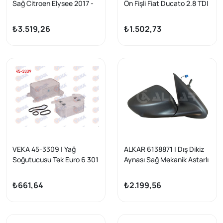
Sağ Citroen Elysee 2017 -
Ön Fişli Fiat Ducato 2.8 TDI
2002-2006 / Ducato 2.3
JTD 2002-2006 / Ducato
₺3.519,26
₺1.502,73
2.0 JTD 2002-2006 /
Peugeot Boxer II 2.0 HDI
2002-2006 / Citroen
Jumper II 1.9 D 2002-2006
/ Jumper II 2.8 HDI 2002-
2006
VEKA 45-3309 | Yağ
ALKAR 6138871 | Dış Dikiz
Soğutucusu Tek Euro 6 301
Aynası Sağ Mekanik Astarlı
1.6 Bluehdı 14-19 / 308 II 1.6
Sensörlü 2 Pin Citroen C-
Blue HDI-13-21 / 508 1.6
Elysee 2012-/ Peugeot 301
₺661,64
₺2.199,56
Blue HDI 14-18 / 3008 1.6
2012 -
Blue HDI 13-16 / 5008 1.6
Blue HDI 13-16 / C-Elysee
1.6 Blue HDI 14-16