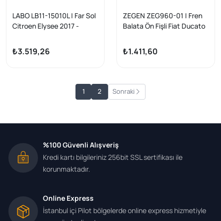
LABO LB11-15010L | Far Sol
ZEGEN ZEG960-01 | Fren
Citroen Elysee 2017 -
Balata Ön Fişli Fiat Ducato
2.8 TDI 2002-2006 /
Ducato 2.3 JTD 2002-
₺3.519,26
₺1.411,60
2006 / Ducato 2.0 JTD
2002-2006 / Peugeot
Boxer II 2.0 HDI 2002-
2006 / Citroen Jumper II
1
2
Sonraki
1.9 D 2002-2006 / Jumper
II 2.8 HDI 2002-2006
%100 Güvenli Alışveriş
Kredi kartı bilgileriniz 256bit SSL sertifikası ile
korunmaktadır.
Online Express
İstanbul içi Pilot bölgelerde online express hizmetiyle