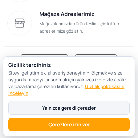
Mağaza Adreslerimiz
Mağazalarımızdan ürün teslimi için lütfen
adreslerimize göz atın.
Gizlilik tercihiniz
Siteyi geliştirmek, alışveriş deneyimini ölçmek ve size
Satış Sözleşmesi
Gizlilik ve Güvenlik
uygun kampanyalar sunmak için yalnızca izninizle analiz
Gizlilik Politikası
Çerez Tercihleri
ve pazarlama çerezleri kullanıyoruz.
Gizlilik politikasını
inceleyin
.
Şartlar Koşullar
Yalnızca gerekli çerezler
Çerezlere izin ver