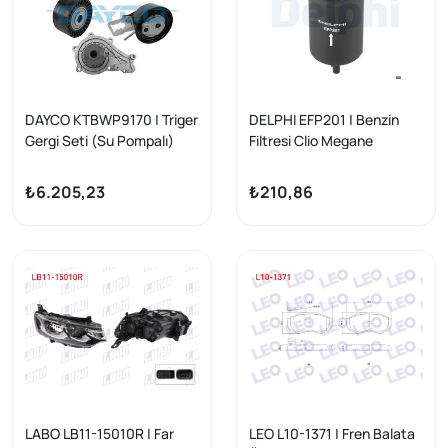
DAYCO KTBWP9170 | Triger
DELPHI EFP201 | Benzin
Gergi Seti (Su Pompalı)
Filtresi Clio Megane
Citroen C4 C5 Peugeot
Kangoo 106 206 207 308
308 3008 5008 Berlingo
C3 C4 Duster
₺6.205,23
₺210,86
Ford Transit 1.6 HDI/TDCI
LABO LB11-15010R | Far
LEO L10-1371 | Fren Balata