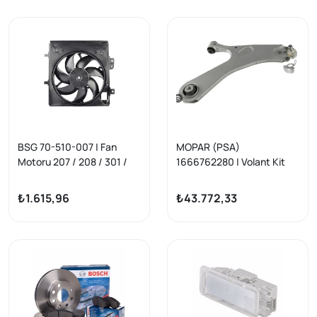
BSG 70-510-007 | Fan
MOPAR (PSA)
Motoru 207 / 208 / 301 /
1666762280 | Volant Kit
C2 / C3 B.M 05 -
Eb2dt 81Kw Enjeksiyon
₺1.615,96
₺43.772,33