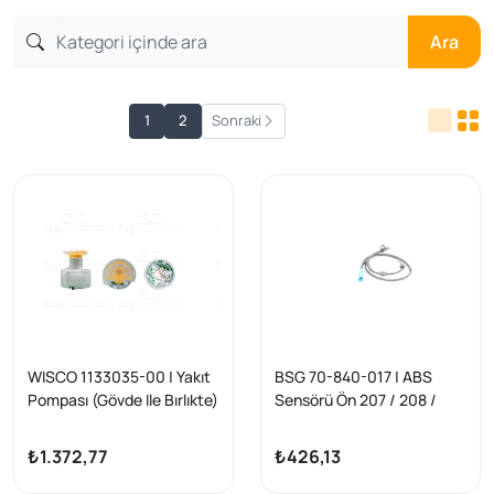
Ara
1
2
Sonraki
WISCO 1133035-00 | Yakıt
BSG 70-840-017 | ABS
Pompası (Gövde Ile Bırlıkte)
Sensörü Ön 207 / 208 /
VW Passat B5 1.6 1.8 2.3
2008 / 301 B.M 07 -
2.8 V6 96-00 Audi A6 C5
₺1.372,77
₺426,13
1.8 2.4 2.8 97-05