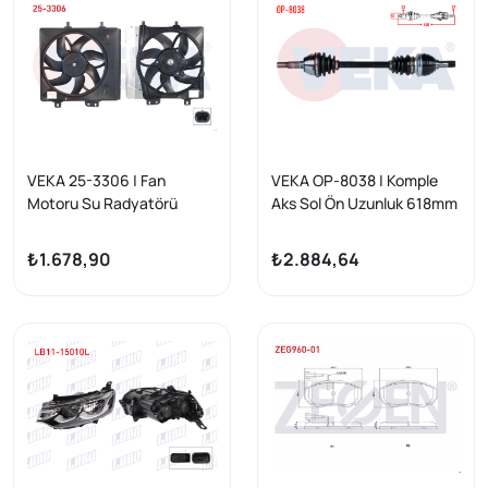
VEKA 25-3306 | Fan
VEKA OP-8038 | Komple
Motoru Su Radyatörü
Aks Sol Ön Uzunluk 618mm
Davlumbazlı Tekli Fanlı (100
Opel Astra J 1.4, 1.6 M-T
Watt) Citroen C-Elysee 1.6
2009-2016
₺1.678,90
₺2.884,64
HDI 2012 -