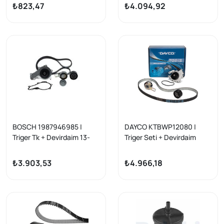
207 208 301 307 C3 C4
, Berlingo, C3/C4/C5, DS3
₺823,47
₺4.094,92
Partner Jumper
BOSCH 1987946985 |
DAYCO KTBWP12080 |
Triger Tk + Devirdaim 13-
Triger Seti + Devirdaim
Pt.208-301-308-508-Prt-
Peugeot 308 508 3008
Brl-C3-C4-Focus-Fiesta-
5008 208 2008 Rifter Opel
₺3.903,53
₺4.966,18
Cmax 1.5Tdci-1.6Hdi
Grandland Ford Focus 1.5
*141Dıs*