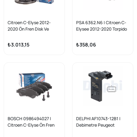
Citroen C-Elyse 2012-
PSA 6362.N6 | Citroen C-
2020 Ön Fren Disk Ve
Elysee 2012-2020 Torpido
Balata Takımı Bosch Marka
ve Bagaj İç Aydınlatma
Lambası Orijinal | 1 Adet
₺3.013,15
₺358,06
BOSCH 0986494027 |
DELPHI AF10743-12B1 |
Citroen C-Elyse Ön Fren
Debimetre Peugeot
Balata Takımı Berlingo 206
208/301/2008/3008/5008