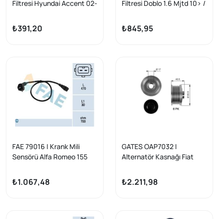
Filtresi Hyundai Accent 02-
Filtresi Doblo 1.6 Mjtd 10> /
06/Ducato/Boxer/Jumper
G.Punto-Punto 1.4 16V-1.6-
/Punto II 1.9 JTD/Sorento
1.9 Mjtd 07 / Linea 1.4 T-Jet
₺391,20
₺845,95
2.5 CRDi
07 / Mito 08 / Combo
FAE 79016 | Krank Mili
GATES OAP7032 |
Sensörü Alfa Romeo 155
Alternatör Kasnağı Fiat
Tempra Tipo 1.8/2.0
Doblo 1.9 JTD Opel Astra
H-Vectra C-Zafira B Denso
₺1.067,48
₺2.211,98