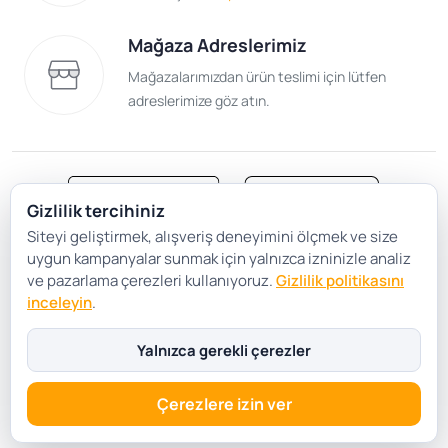
Mağaza Adreslerimiz
Mağazalarımızdan ürün teslimi için lütfen
adreslerimize göz atın.
Gizlilik tercihiniz
Siteyi geliştirmek, alışveriş deneyimini ölçmek ve size
Satış Sözleşmesi
Gizlilik ve Güvenlik
uygun kampanyalar sunmak için yalnızca izninizle analiz
Gizlilik Politikası
Çerez Tercihleri
ve pazarlama çerezleri kullanıyoruz.
Gizlilik politikasını
inceleyin
.
Şartlar Koşullar
Yalnızca gerekli çerezler
Çerezlere izin ver