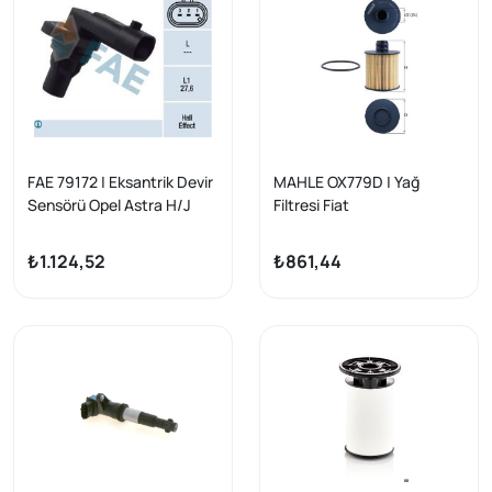
FAE 79172 | Eksantrik Devir
MAHLE OX779D | Yağ
Sensörü Opel Astra H/J
Filtresi Fiat
Vectra C Zafira B/C
Bravo/Doblo/Freemont/50
Insignia A 1.9-2.0
0/Ducato 1.6-2.0 JTD 08-
₺1.124,52
₺861,44
14