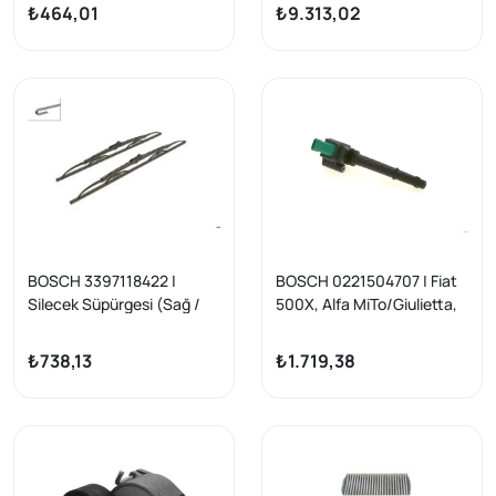
Giulietta 1.4 TB 11-
Romeo Giulietta 2.0Jtdm
₺464,01
₺9.313,02
Mıto 1.6Jtdm 2.0Jtdm)
BOSCH 3397118422 |
BOSCH 0221504707 | Fiat
Silecek Süpürgesi (Sağ /
500X, Alfa MiTo/Giulietta,
Sol Takım) Aerotwın 550 /
Jeep Renegade 1.4
500mm Megane Xsara
Ateşleme Bobini
₺738,13
₺1.719,38
P306 Brava Bravo Mondeo
Connec