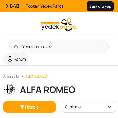
B4B
Toptan Yedek Parça
Başvuru yap
Konum
Anasayfa
ALFA ROMEO
ALFA ROMEO
Filtrele