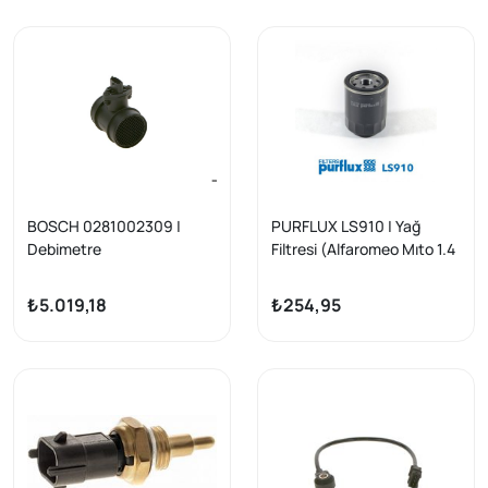
BOSCH 0281002309 |
PURFLUX LS910 | Yağ
Debimetre
Filtresi (Alfaromeo Mıto 1.4
Doblo/Marea/Bravo/147/15
08-/ Fiat Brava 1.2 16V
6 1.9 JTD-2.0 96-10
80Ps / Doblo 1.2 1.4 05-/
₺5.019,18
₺254,95
Opel Combo 1.4 12 -)