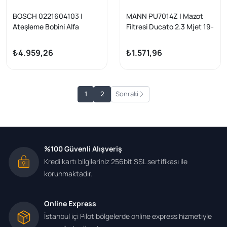
BOSCH 0221604103 |
MANN PU7014Z | Mazot
Ateşleme Bobini Alfa
Filtresi Ducato 2.3 Mjet 19-
Romeo 156 2.0 JTS 02-05,
159 1.9 JTS, GT 2.0 JTS
₺4.959,26
₺1.571,96
1
2
Sonraki
%100 Güvenli Alışveriş
Kredi kartı bilgileriniz 256bit SSL sertifikası ile
korunmaktadır.
Online Express
İstanbul içi Pilot bölgelerde online express hizmetiyle