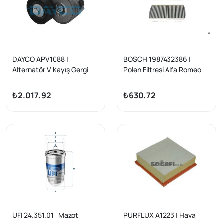
DAYCO APV1088 |
BOSCH 1987432386 |
Alternatör V Kayış Gergi
Polen Filtresi Alfa Romeo
Rulmanı Bravo Doblo III
147 156 Gt 1.6 16V T-Spark
Stilo Astra H Sıgnum
1.9 JTD 2.0 16V 3.2 Gta 2.4
₺2.017,92
₺630,72
Vectra Zafira 1.6D 1.9 JTD
JTD 03-10
08 -
UFI 24.351.01 | Mazot
PURFLUX A1223 | Hava