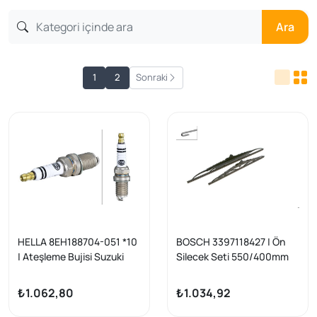
Ara
1
2
Sonraki
HELLA 8EH188704-051 *10
BOSCH 3397118427 | Ön
| Ateşleme Bujisi Suzuki
Silecek Seti 550/400mm
Vitara 1.6 16V Swift 1.6
Fiat 147 Ford Fiesta V Opel
Galant Lancer 1.6 / 2.0 | 10
Agila B i10 Picanto
₺1.062,80
₺1.034,92
Adet