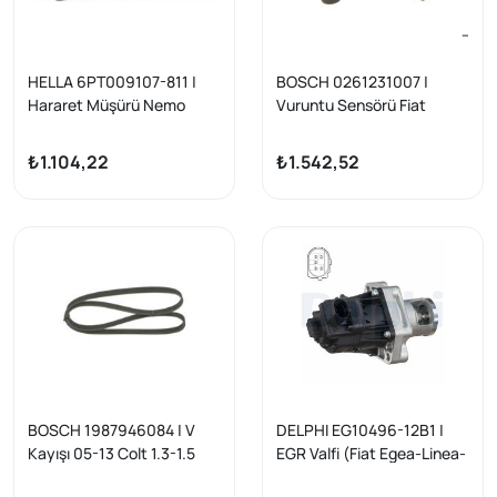
HELLA 6PT009107-811 |
BOSCH 0261231007 |
Hararet Müşürü Nemo
Vuruntu Sensörü Fiat
Bipper Fiat 500 Grande
Bravo/Brava/Marea 1.2-1.4
Punto Idea Panda Alfa Mito
16V / Opel Frontera
₺1.104,22
₺1.542,52
1.3 HDI/JTD 08-13
BOSCH 1987946084 | V
DELPHI EG10496-12B1 |
Kayışı 05-13 Colt 1.3-1.5
EGR Valfi (Fiat Egea-Linea-
5Pk1220 Alfa Romeo
Doblo-500×1.6 JTD / Alfa