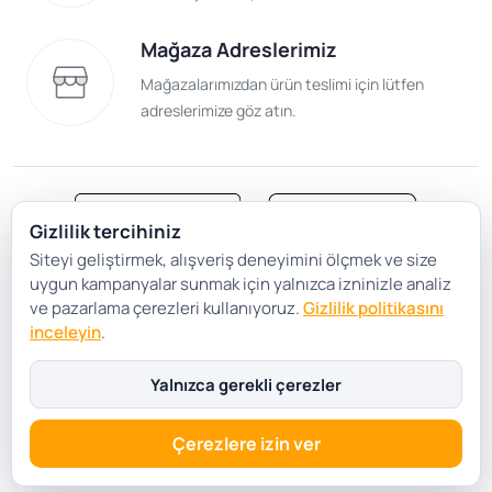
Mağaza Adreslerimiz
Mağazalarımızdan ürün teslimi için lütfen
adreslerimize göz atın.
Gizlilik tercihiniz
Siteyi geliştirmek, alışveriş deneyimini ölçmek ve size
Satış Sözleşmesi
Gizlilik ve Güvenlik
uygun kampanyalar sunmak için yalnızca izninizle analiz
Gizlilik Politikası
Çerez Tercihleri
ve pazarlama çerezleri kullanıyoruz.
Gizlilik politikasını
inceleyin
.
Şartlar Koşullar
Yalnızca gerekli çerezler
Çerezlere izin ver