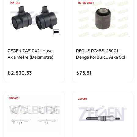
ZEGEN ZAF1042 | Hava
REGUS RG-BS-28001 |
Akıs Metre (Debımetre)
Denge Kol Burcu Arka Sol-
Mercedes Sprinter 5T
Sağ Mercedes 190 (W201)
(906)-(907) 519 CDI 2006
2.0 1982-1993
₺2.930,33
₺75,51
-