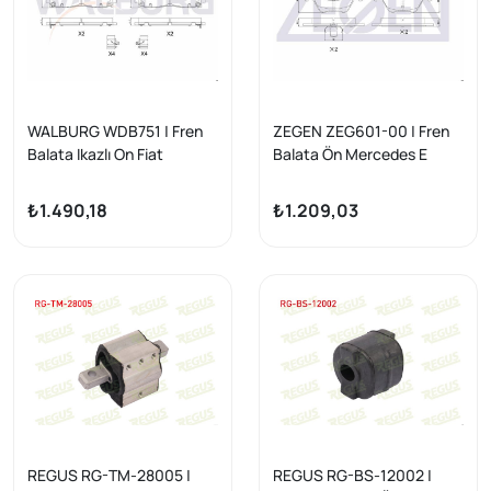
WALBURG WDB751 | Fren
ZEGEN ZEG601-00 | Fren
Balata Ikazlı On Fiat
Balata Ön Mercedes E
Freemont (Jf) 2.0 Mjt 2011
Serisi (W210) E 280 1995-
-
2002 / (W210) E 320 CDI
₺1.490,18
₺1.209,03
1995-2002 / (W210) E 270
CDI 1995-2002 / (W210) E
200 CDI 1995-2002 /
(W210) E 220 CDI 1995-
2002 / (W210) E 200
1995-2002
REGUS RG-TM-28005 |
REGUS RG-BS-12002 |