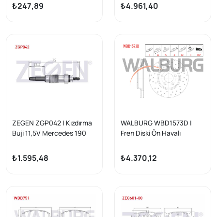
A6 2.0 TDI 2004-2011 /
Rs) 2.8 Crd 2004-2008 M-
₺247,89
₺4.961,40
Seat Toledo III 2.0 TDI
T
2004-2009 / Skoda
Octavia 2.0 TDI 2004-2012
ZEGEN ZGP042 | Kızdırma
WALBURG WBD1573D |
Buji 11,5V Mercedes 190
Fren Diski Ön Havalı
(W201) 2.0-2.5D 1982-
Performans Delikli 5 Bjn
1993 / E Serisi (W124) 200-
320X28x72,6X54,7
₺1.595,48
₺4.370,12
300D 1984-1995 / Vito
Chrysler 300C (Lx) 2.7-3.0
(638) 108-110Cdı 1997-
Crd-3.5 2004-2011 | 2 Adet
2003 / Ssangyong Korando
(Kj) 2.3-2.9D 1996-2010 |
10 Adet