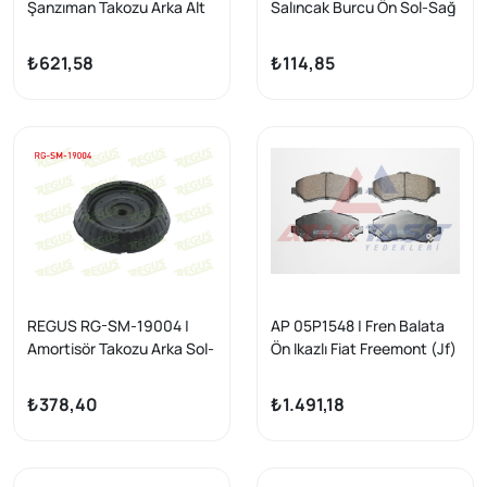
Şanzıman Takozu Arka Alt
Salıncak Burcu Ön Sol-Sağ
A-T / M-T Mercedes C
Alt Chrysler Voyager III (Gs)
Class (W202) C 180 1993-
2.5 TD 1995-2001
₺621,58
₺114,85
2000
REGUS RG-SM-19004 |
AP 05P1548 | Fren Balata
Amortisör Takozu Arka Sol-
Ön Ikazlı Fiat Freemont (Jf)
Sağ Ford Fiesta IV 1.25İ
2.0 Mjt 170 Hp 2011-/ Jeep
1996-2002
Wrangler III (Jk) 3.8İ V6
₺378,40
₺1.491,18
2007-/ Chrysler G.Voyager
3.3İ 2008-/ Dodge Nitro
2.8 Crd 4X4 2007 -