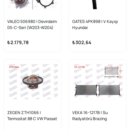
VALEO 506980 | Devirdaim
GATES 4PK898 | V Kayışı
05-C-Seri (W203-W204)
Hyundai
E-Seri (W211-W212) Vito
Accent/Excel/Milenyum/A
(W639) Sprinter
dm/Getz/Elantra 1.3 94-
₺2.179,78
₺302,64
ZEGEN ZTH1066 |
VEKA 16-1217B | Su
Termostat 88 C VW Passat
Radyatörü Brazing
2.0 TDI 2005-2008 / Audi
Chrysler Voyager IV (Rg,