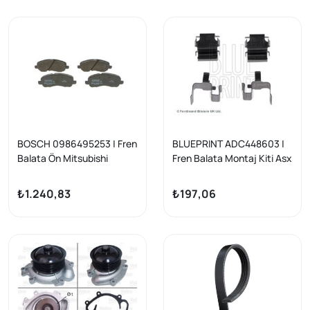
BOSCH 0986495253 | Fren
BLUEPRINT ADC448603 |
Balata Ön Mitsubishi
Fren Balata Montaj Kiti Asx
Lancer VII 1.6 03-13 ASX 11-
Asx 4X4 Grandis Lancer V
13
4X4 Lancer VIII 4X4
₺1.240,83
₺197,06
Montero 4X4 Out