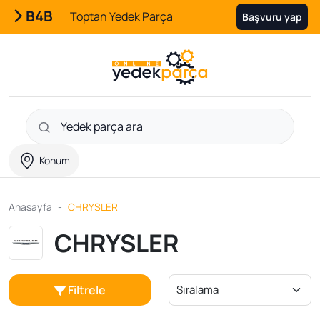
B4B
Toptan Yedek Parça
Başvuru yap
Konum
Anasayfa
CHRYSLER
CHRYSLER
Filtrele