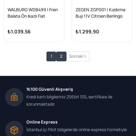
WALBURG WDB499 | Fren
ZEGEN ZGP001 | Kızdırma
Balata Ön Ikazlı Fiat
Buji 11V Citroen Berlingo
Freemont (Jf) 2.0 Mjt 170
(Mf) 1.9D 1996-2008 /
Hp 2011-/ Jeep Wrangler III
Citroen Jumper I 1.9Td
₺1.039,56
₺1.299,90
(Jk) 3.8İ V6 2007-/
1994-2002 / Fiat Ducato
Chrysler G.Voyager 3.3İ
(230) 1.9Td 1994-2002 /
2008-/ Dodge Nitro 2.8
Peugeot Partner (5,5F)
Crd 4X4 2007 -
1.9D 1996-2008 (Xud9a) |
1
2
Sonraki
10 Adet
%100 Güvenli Alışveriş
Kredi kartı bilgileriniz 256bit SSL sertifikası ile
korunmaktadır.
Online Express
İstanbul içi Pilot bölgelerde online express hizmetiyle