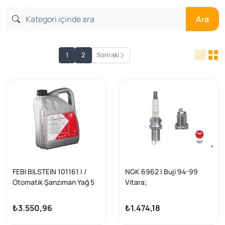
Ara
1
2
Sonraki
FEBI BILSTEIN 101161 | /
NGK 6962 | Buji 94-99
Otomatik Şanzıman Yağ 5
Vitara;
Lt (Kırmızı) / | 1 Adet
Atos/i10/Rio/Shuma/Sunn
y/Alto/Baleno/Carry/Jimn
₺3.550,96
₺1.474,18
y/Swift/X-90/Aplause | 10
Adet