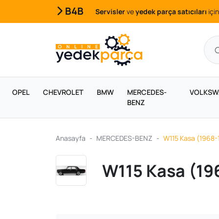
B4B
Servisler
ve
yedek parça satıcıları
için
OPEL
CHEVROLET
BMW
MERCEDES-
VOLKSW
BENZ
Anasayfa
MERCEDES-BENZ
W115 Kasa (1968-
W115 Kasa (19