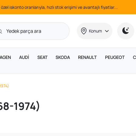
 özel iskonto oranlarıyla, hızlı stok erişimi ve avantajlı fiyatlar...
Konum
AGEN
AUDİ
SEAT
SKODA
RENAULT
PEUGEOT
C
1974)
68-1974)