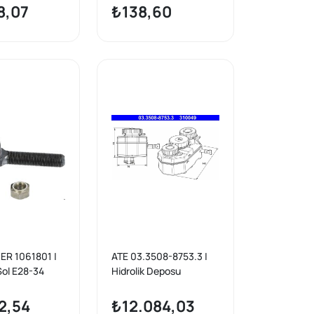
İ-2.0 D 2004-
(W124, S124) / C Serisi
8,07
₺138,60
0 1.6-1.6 D
(W202) / Sprinter
2 / V50 (Mw)
(B901, B902)
-2.0 D-2.4
R 1061801 |
ATE 03.3508-8753.3 |
Sol E28-34
Hidrolik Deposu
85-95
2,54
₺12.084,03