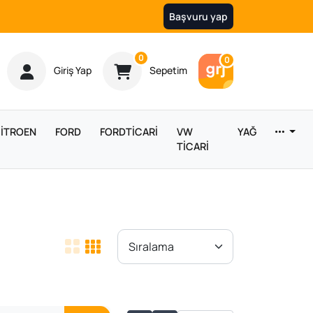
Başvuru yap
Ürün sayısı
0
Araç sayısı
0
Giriş Yap
Sepetim
İTROEN
FORD
FORDTİCARİ
VW
YAĞ
TİCARİ