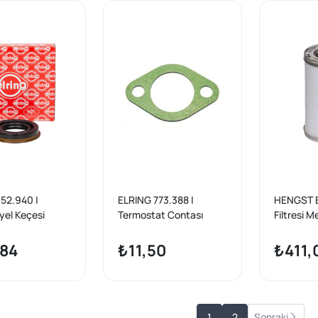
52.940 |
ELRING 773.388 |
HENGST E
yel Keçesi
Termostat Contası
Filtresi 
 40*70 / 76*11 /
/ 8 (W115
(115.115)
,84
₺11,50
₺411,
1968-199
1
2
Sonraki