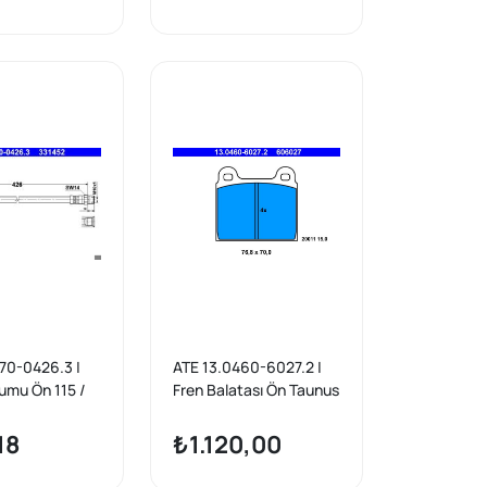
70-0426.3 |
ATE 13.0460-6027.2 |
umu Ön 115 /
Fren Balatası Ön Taunus
 5170-0426.3)
76 > W115 911 73 >
18
₺1.120,00