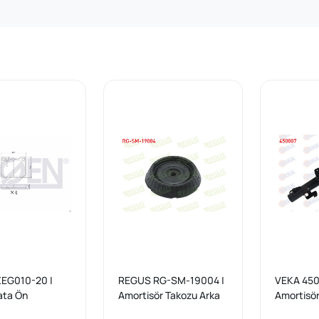
EG010-20 |
REGUS RG-SM-19004 |
VEKA 450
ata Ön
Amortisör Takozu Arka
Amortisör
s 200 (W123)
Sol-Sağ Ford Fiesta IV
Volvo S40 