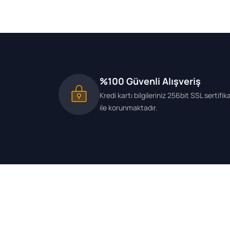
VALEO
21
VALEO FTE AV
1
VEKA
3
VERNET
1
VOTTO
2
WISCO
2
%100 Güvenli Alışveriş
YERLİ
10
Kredi kartı bilgileriniz 256bit SSL sertifik
ZEGEN
3
ile korunmaktadır.