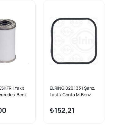
5KFR | Yakıt
ELRING 020.133 | Şanz.
Mercedes-Benz
Lastik Conta M.Benz
) 200 D
107 123 722.1
 Om 615.913
00
₺152,21
7