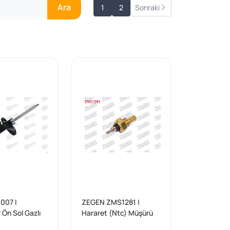
Ara
1
2
Sonraki
007 |
ZEGEN ZMS1281 |
 Ön Sol Gazlı
Hararet (Ntc) Müşürü
II (Ms) 1.6İ-1.6
Mercedes E Serisi