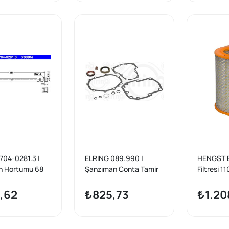
704-0281.3 |
ELRING 089.990 |
HENGST E
en Hortumu 68
Şanzıman Conta Tamir
Filtresi 1
Takımı M115 M.Benz 130
68-
,62
₺825,73
₺1.20