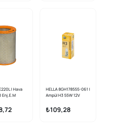
220L | Hava
HELLA 8GH178555-061 |
10 Enj.E.M
Ampül H3 55W 12V
8,72
₺109,28