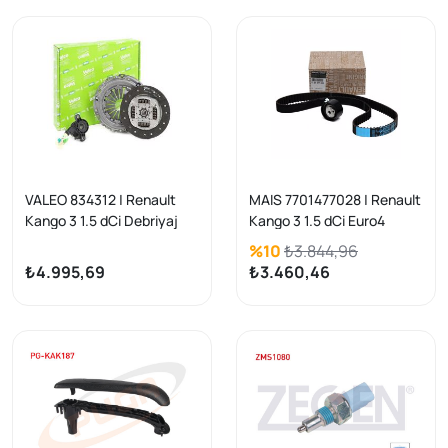
VALEO 834312 | Renault
MAIS 7701477028 | Renault
Kango 3 1.5 dCi Debriyaj
Kango 3 1.5 dCi Euro4
Seti Çift Sekman Rulmanlı
Triger Seti Clio II-III IV
%10
₺3.844,96
Megane II/Clio
Kangoo Megane II-III
₺4.995,69
₺3.460,46
III/Logan/Fluence
Qashqai Juke Duster
Sandero