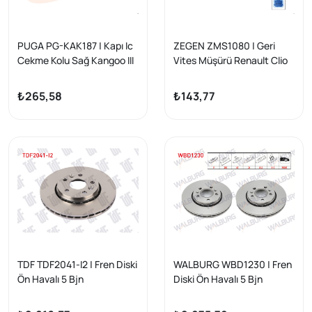
PUGA PG-KAK187 | Kapı Ic
ZEGEN ZMS1080 | Geri
Cekme Kolu Sağ Kangoo III
Vites Müşürü Renault Clio
II-III-IV 2003-/ Kangoo
2005-/ Laguna 1997-2005
₺265,58
₺143,77
/ Megane II 2005-2008 /
Dacia Logan I 2004-/
Duster 2010-2018
TDF TDF2041-I2 | Fren Diski
WALBURG WBD1230 | Fren
Ön Havalı 5 Bjn
Diski Ön Havalı 5 Bjn
280X26x61x45 Renault
280X26x61x45 Renault
Kangoo Express (Fc0 / 1_)
Kangoo Express (Fc0 / 1_)