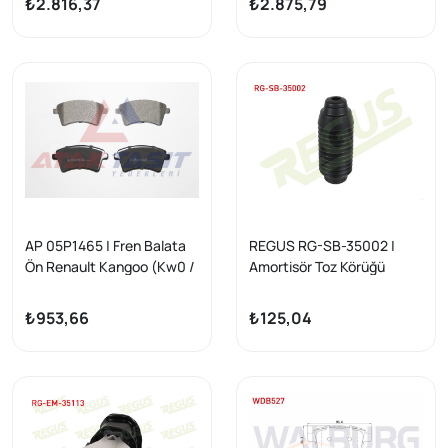
₺2.816,37
₺2.875,79
1.5 DCI 2008-/ Kangoo
1.5 DCI 2008-/ Kangoo
(Kw0 / 1) 1.5 DCI 2008-| 2
(Kw0 / 1) 1.5 DCI 2008-| 2
Adet
Adet
AP 05P1465 | Fren Balata
REGUS RG-SB-35002 |
Ön Renault Kangoo (Kw0 /
Amortisör Toz Körüğü
1) 1.5 DCI 2008-/ Mercedes
Kangoo III 2008 -
Cıtan (415) 109 CDI 2012-/
₺953,66
₺125,04
Cıtan (415) 108 CDI 2012 -