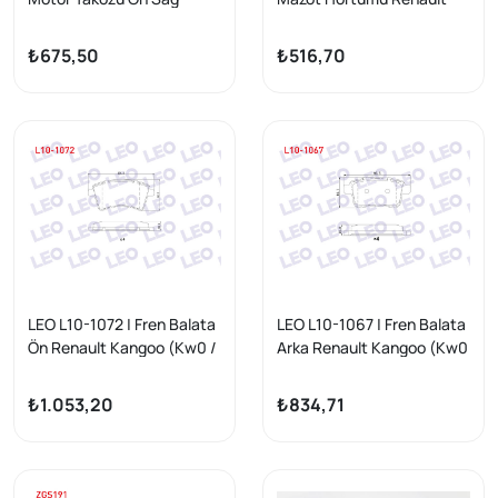
Dacia Dokker 1.5 DCI 2012 -
Traffic II 2.0 DCI 2006-
2014 / Opel Vivaro 2.0 CDTI
₺675,50
₺516,70
2006 -
LEO L10-1072 | Fren Balata
LEO L10-1067 | Fren Balata
Ön Renault Kangoo (Kw0 /
Arka Renault Kangoo (Kw0
1) 1.5 DCI 2008-/ Mercedes
/ 1) 1.5 DCI 2008 -
Cıtan (415) 109 CDI 2012-/
₺1.053,20
₺834,71
Cıtan (415) 108 CDI 2012 -