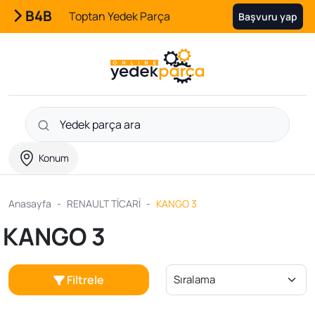
B4B
Toptan Yedek Parça
Başvuru yap
Konum
Anasayfa
RENAULT TİCARİ
KANGO 3
KANGO 3
Filtrele