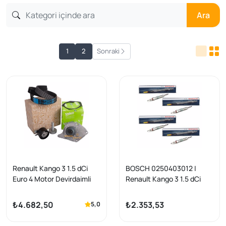
Ara
1
2
Sonraki
Renault Kango 3 1.5 dCi
BOSCH 0250403012 |
Euro 4 Motor Devirdaimli
Renault Kango 3 1.5 dCi
Triger Kiti Devirdiam Valeo
Dizel Isıtma Buji Takımı
Triger Seti Mais Marka
₺4.682,50
₺2.353,53
5,0