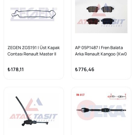
ZEGEN ZGS191 | Üst Kapak
AP 05P1487 | Fren Balata
Contası Renault Master II
Arka Renault Kangoo (Kw0
2.5 DCI G9u
/ 1) 1.5 DCI 2008 -
₺178,11
₺776,46