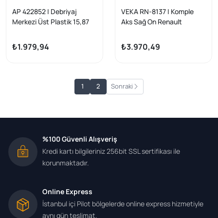
AP 422852 | Debriyaj
VEKA RN-8137 | Komple
Merkezi Üst Plastik 15,87
Aks Sağ On Renault
mm Renault Kangoo 1.5
Kangoo (Kw0 / 1) 1.5 DCI
DCI 6 Vites 2008-/
105 Hp 6 Vites Uzunluk
₺1.979,94
₺3.970,49
Mercedes Cıtan 108 CDI 1.5
922mm 2008 -
DCI 6 Vites 2012 -
1
2
Sonraki
%100 Güvenli Alışveriş
Kredi kartı bilgileriniz 256bit SSL sertifikası ile
korunmaktadır.
Online Express
İstanbul içi Pilot bölgelerde online express hizmetiyle
aynı gün teslimat.