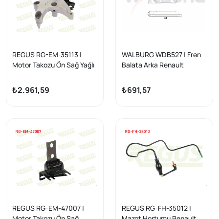
REGUS RG-EM-35113 |
WALBURG WDB527 | Fren
Motor Takozu Ön Sağ Yağlı
Balata Arka Renault
Renault Kangoo (Kw0 / 1)
Kangoo (Kw0 / 1) 1.5 DCI
1.5 DCI 2008 -
2008 -
₺2.961,59
₺691,57
REGUS RG-EM-47007 |
REGUS RG-FH-35012 |
Motor Takozu Ön Sağ
Mazot Hortumu Renault