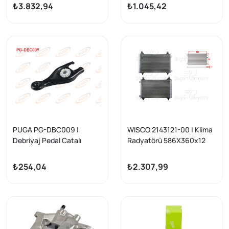
Hp At8 / Mokka / Peugeot
Citroen C3 2024-/ Ds 3 /
₺3.832,94
₺1.045,42
208 II / 2008 II / 1.2
Peugeot 2008 II 2019-/
Puretech, 1.5 Bluehdi / Ds 3
208 / Frontera 2024 -
1.2 Puretech
PUGA PG-DBC009 |
WISCO 2143121-00 | Klima
Debriyaj Pedal Catalı
Radyatörü 586X360x12
Peugeot 207-307-Partner
Opel Corsa F Peugeot 208
Tepee 2006-2012
2008 Citroen C4 1.2 1.5 19
₺254,04
₺2.307,99
>