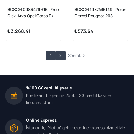
BOSCH 0986479H15 | Fren
BOSCH 1987435149 | Polen
Diski Arka Opel Corsa F /
Filtresi Peugeot 208
Mokka B 19- 249mm
II/2008 II/DS3/Corsa F/C4
(C41)
₺3.268,41
₺573,64
1
2
Sonraki
%100 Güvenli Alışveriş
Kredi kartı bilgileriniz 256bit SSL sertifikası ile
korunmaktadır.
Online Express
İstanbul içi Pilot bölgelerde online express hizmetiyle