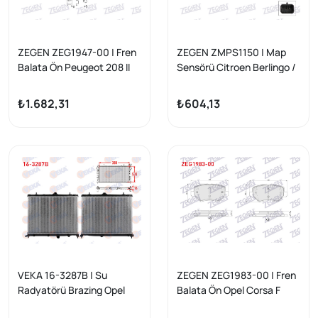
ZEGEN ZEG1947-00 | Fren
ZEGEN ZMPS1150 | Map
Balata Ön Peugeot 208 II
Sensörü Citroen Berlingo /
2019-/ 2008 II 2019-/
C3 Aircross / C3 / C4 / C5
Citroen C4 III 2020-/ C4 X
Aircross / Ds3 / Ds7 /
₺1.682,31
₺604,13
2022 -
Peugeot 208 / 308 / 408 /
508 / 2008 / 5008 /
Partner / Rifter / Opel
Corsa / Combo / Mokka /
Crossland / Grandland
VEKA 16-3287B | Su
ZEGEN ZEG1983-00 | Fren
Radyatörü Brazing Opel
Balata Ön Opel Corsa F
Corsa F Edıtıon 1.2, 1.5 100
2019-/ Crossland X /