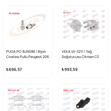
PUGA PG-BJN086 | Bijon
VEKA 45-3211 | Yağ
Cıvatası Pullu Peugeot 206
Soğutucusu Citroen C3
/ 207 / 307 Aa.17 | 10 Adet
Aircross II 1.2 Puretech 17-/
C3 III 1.2 Thp 16-/ C4 II 1.6
₺696,57
₺993,59
HDI 13-/ Opel Crossland-
Crossland X-Grandland X
1.2 17-/ Peugeot 208 1.2
Thp 13-/ 3008 1.2 Thp 13-/
508 1.6 HDI 14-18