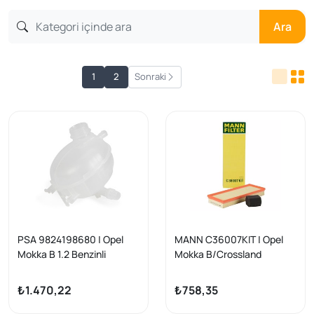
Ara
1
2
Sonraki
PSA 9824198680 | Opel
MANN C36007KIT | Opel
Mokka B 1.2 Benzinli
Mokka B/Crossland
Puretech Radyatör Yedek
X/Grandland X/Astra
Su deposu Orijinal 2021 -
L/Corsa F;
₺1.470,22
₺758,35
&gt,
Peugeot/Citroen 1.2 Hava
Filtresi