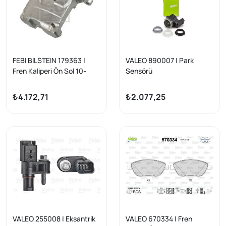
FEBI BILSTEIN 179363 |
VALEO 890007 | Park
Fren Kaliperi Ön Sol 10-
Sensörü
Astra.J-Zafira
VW/Audi/Seat/BMW X3-
X5 A3-S3-Golf VII/VIII-Leon
₺4.172,71
₺2.077,25
III-Octavia III
VALEO 255008 | Eksantrik
VALEO 670334 | Fren