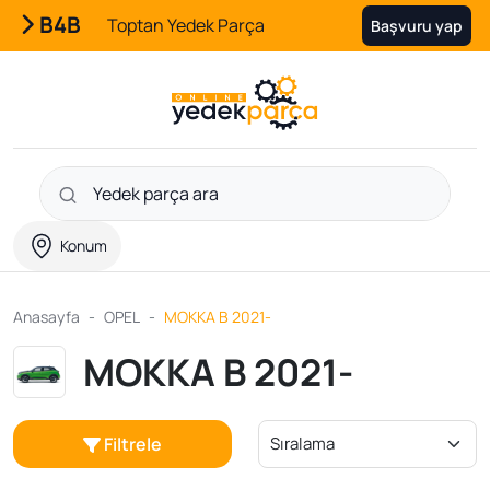
B4B
Toptan Yedek Parça
Başvuru yap
Konum
Anasayfa
OPEL
MOKKA B 2021-
MOKKA B 2021-
Filtrele