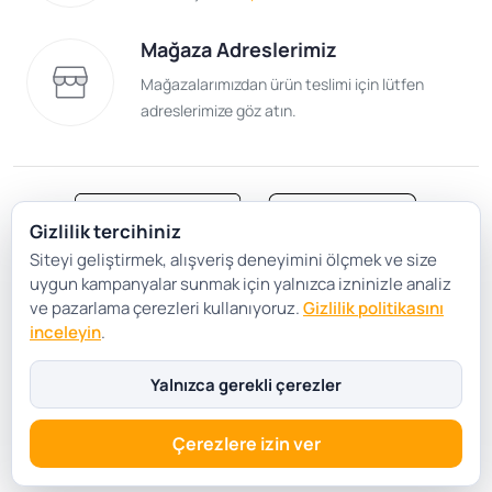
Mağaza Adreslerimiz
Mağazalarımızdan ürün teslimi için lütfen
adreslerimize göz atın.
Gizlilik tercihiniz
Siteyi geliştirmek, alışveriş deneyimini ölçmek ve size
Satış Sözleşmesi
Gizlilik ve Güvenlik
uygun kampanyalar sunmak için yalnızca izninizle analiz
Gizlilik Politikası
Çerez Tercihleri
ve pazarlama çerezleri kullanıyoruz.
Gizlilik politikasını
inceleyin
.
Şartlar Koşullar
Yalnızca gerekli çerezler
Çerezlere izin ver