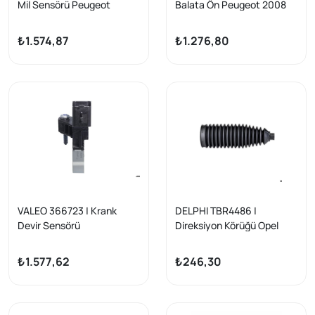
Mil Sensörü Peugeot
Balata Ön Peugeot 2008
108/2008/208/3008/5008
1.6 VTI 13-C3 10/2009-DS3
/Partner/Berlingo/C3/C4/
2010-C4/Cactus
₺1.574,87
₺1.276,80
C1/308 II
1.6i/1.6HDi
VALEO 366723 | Krank
DELPHI TBR4486 |
Devir Sensörü
Direksiyon Körüğü Opel
Corsa F/Mokka/Crossland
X, C3 Aircross, Peugeot
₺1.577,62
₺246,30
208/2008