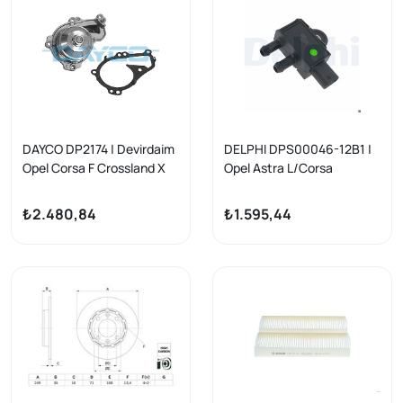
DAYCO DP2174 | Devirdaim
DELPHI DPS00046-12B1 |
Opel Corsa F Crossland X
Opel Astra L/Corsa
Mokka B Grandland 1.2 17>
F/Crossland/Grandland 1.2
Egzoz Basınç Sensörü
₺2.480,84
₺1.595,44