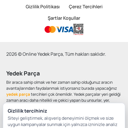
Gizlilik Politikası
Çerez Tercihleri
Şartlar Koşullar
2026 © Online Yedek Parça, Tüm hakları saklıdır.
Yedek Parça
Bir araca sahip olmak ve her zaman sahip olduğunuz aracın
avantajlarından faydalanmak istiyorsanız burada yapacağınız
yedek parça
tercihleri çok önemlidir. Yedek parçalar yeri geldiği
zaman aracı daha nitelikli ve çekici yapan bu unsurlar, yer,
geldiği zaman araçları çok daha güvenli yapabiliyor. Her türlü
Gizlilik tercihiniz
ihtiyacınız düşünülerek hazırlanmış olan bir alışveriş sitesi,
Siteyi geliştirmek, alışveriş deneyimini ölçmek ve size
araçların ihtiyacı için çözüm oluşturacak çalışmalarla karşımıza
çıkıyor. Bunun her zaman müşteriler adına bir fırsat olduğunu
uygun kampanyalar sunmak için yalnızca izninizle analiz