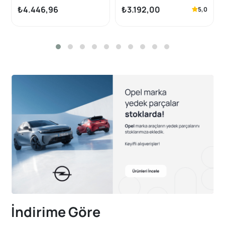
Siyah Orijinal
₺4.446,96
₺3.192,00
5,0
İndirime Göre