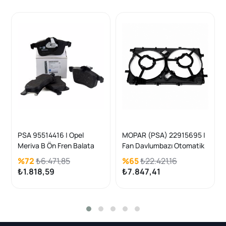
PSA 95514416 | Opel
MOPAR (PSA) 22915695 |
Meriva B Ön Fren Balata
Fan Davlumbazı Otomatik
Takımı Orijinal
(AT) Şanzıman insignia A
%72
₺6.471,85
%65
₺22.421,16
A20DT - A20DTH 09-17
₺1.818,59
₺7.847,41