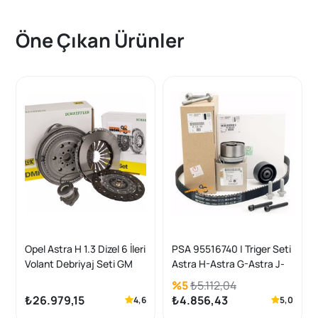
Öne Çıkan Ürünler
Opel Astra H 1.3 Dizel 6 İleri
PSA 95516740 | Triger Seti
Volant Debriyaj Seti GM
Astra H-Astra G-Astra J-
Bilya Seti Komple
İnsignia-Meriva A-Zafira B
%5
₺5.112,04
(Z16XEP /Z16XER
₺26.979,15
₺4.856,43
4,6
5,0
/A16XER /B16XER)