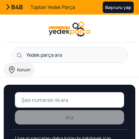
B4B
Toptan Yedek Parça
Başvuru yap
Konum
Ara
Uygun parçaları daha kolay bulabilmek için