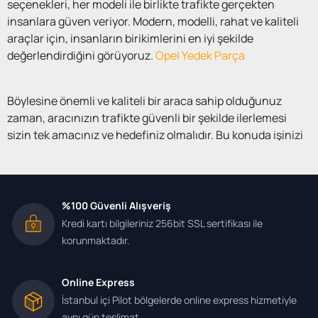
seçenekleri, her modeli ile birlikte trafikte gerçekten
insanlara güven veriyor. Modern, modelli, rahat ve kaliteli
araçlar için, insanların birikimlerini en iyi şekilde
değerlendirdiğini görüyoruz.
Opel Yedek Parça
Böylesine önemli ve kaliteli bir araca sahip olduğunuz
zaman, aracınızın trafikte güvenli bir şekilde ilerlemesi
sizin tek amacınız ve hedefiniz olmalıdır. Bu konuda işinizi
kolaylaştıracak olan
Opel Astra H yedek parça
konusunda, gerçekten malzeme kalitesinin en üst düzeyde
sonuçlar verdiğini şahitlik ediyoruz. İnsanların kaliteli
ulaşım aracı için beklentileri, kaliteli yedek parçalar ile
%100 Güvenli Alışveriş
daha rahat karşılanıyor. Hele ki yedek parça ihtiyacı her
Kredi kartı bilgileriniz 256bit SSL sertifikası ile
zaman için daha ön planda ayrıcalık oluşturuyor. Her bir
korunmaktadır.
yedek parçanın özel olarak üretildiği düşünülecek olursa,
bu sektördeki çalışmalara iyi bir yatırım yapıldığını
Online Express
söyleyebiliriz. Malzeme kalitesinin üst düzeye çıkması,
İstanbul içi Pilot bölgelerde online express hizmetiyle
elbette ki araç kalitesini en olumlu şekilde etkilemeye
aynı gün teslimat.