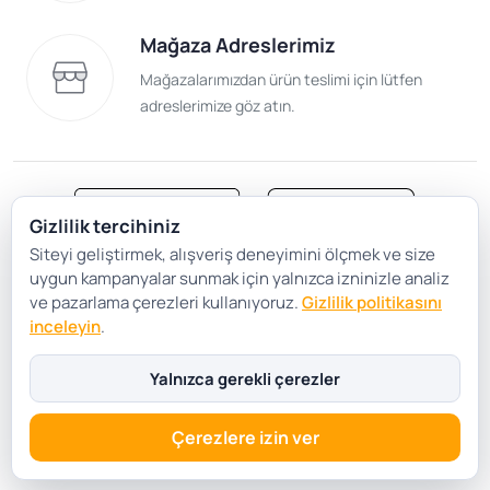
noktasında yedek parçalar azami derecede önem taşıyor.
Mağaza Adreslerimiz
Tedarikçi firmaların ortaya koymuş olduğu rekabet,
internette başta olmak üzere alışverişi çok yönlü olarak
Mağazalarımızdan ürün teslimi için lütfen
olumlu bir şekilde geliştiriyor.
adreslerimize göz atın.
Siz de teknolojisi üst düzey bir firmadan yardım almalı ve
bizim bu konudaki üretimlerimizi mutlaka yakından görüp
değerlendirmelisiniz. Çok özel ürünlerimiz var fakat
Opel
Gizlilik tercihiniz
Astra H
yedek parça
bu konuda çok özel bir örnek. Ücretsiz
Siteyi geliştirmek, alışveriş deneyimini ölçmek ve size
Satış Sözleşmesi
Gizlilik ve Güvenlik
kargo imkânı ile bu özel fırsatı mutlaka değerlendirin.
uygun kampanyalar sunmak için yalnızca izninizle analiz
Gizlilik Politikası
Çerez Tercihleri
ve pazarlama çerezleri kullanıyoruz.
Gizlilik politikasını
inceleyin
.
Şartlar Koşullar
Yalnızca gerekli çerezler
Çerezlere izin ver