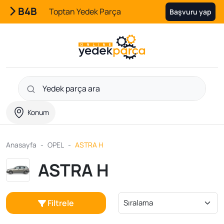
B4B
Toptan Yedek Parça
Başvuru yap
Konum
Anasayfa
OPEL
ASTRA H
ASTRA H
Filtrele