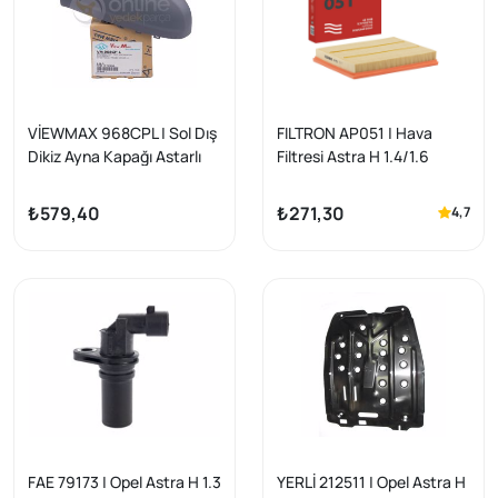
VİEWMAX 968CPL | Sol Dış
FILTRON AP051 | Hava
Dikiz Ayna Kapağı Astarlı
Filtresi Astra H 1.4/1.6
Opel Astra H 04-
Benzinli
₺579,40
₺271,30
4,7
FAE 79173 | Opel Astra H 1.3
YERLİ 212511 | Opel Astra H