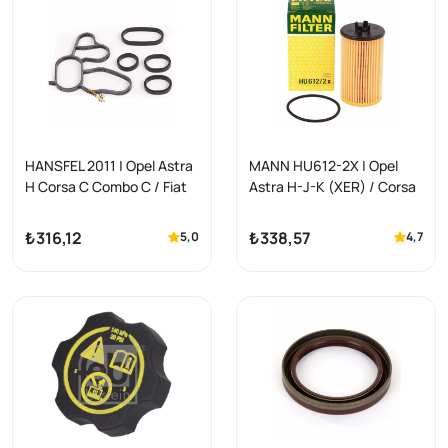
HANSFEL 2011 | Opel Astra
MANN HU612-2X | Opel
H Corsa C Combo C / Fiat
Astra H-J-K (XER) / Corsa
Doblo 1.3 Dizel Yağ
D-E / Insignia / Chevrolet
Soğutucu Conta Takımı
Cruze-Aveo 1.6 Benzinli Yağ
₺316,12
₺338,57
5,0
4,7
Filtresi