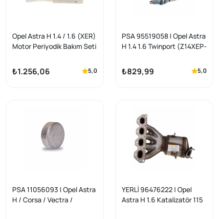
Opel Astra H 1.4 / 1.6 (XER)
PSA 95519058 | Opel Astra
Motor Periyodik Bakım Seti
H 1.4 1.6 Twinport (Z14XEP-
Mann Marka
Z16XEP) Benzinli Motor Tek
Tırnak Buji Takım Orijinal
₺1.256,06
₺829,99
5,0
5,0
PSA 11056093 | Opel Astra
YERLİ 96476222 | Opel
H / Corsa / Vectra /
Astra H 1.6 Katalizatör 115
Insignia / Mokka Benzinli
BG