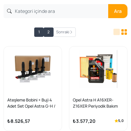
Ara
1
2
Sonraki
Ateşleme Bobini + Buji 4
Opel Astra H A16XER-
Adet Set Opel Astra G-H /
Z16XER Periyodik Bakım
Vectra C Z16XEP Orjinal
Seti Filtron ( Motul X-Clean
Efe 5W30 / 5LT ) Motor
₺8.526,57
₺3.577,20
5,0
Yağlı 2007-2013