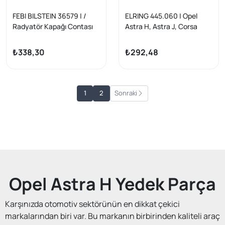
FEBI BILSTEIN 36579 | /
ELRING 445.060 | Opel
Radyatör Kapağı Contası
Astra H, Astra J, Corsa
Olan Adam Ampera Astra V
C/D, Combo C, Meriva, Fiat
Astra VI Ca
Albea/Linea/Doblo/Fiorino/
₺338,30
₺292,48
Punto 1.3 Dizel Yağ Pompa
Keçesi
1
2
Sonraki
Opel Astra H Yedek Parça
Karşınızda otomotiv sektörünün en dikkat çekici
markalarından biri var. Bu markanın birbirinden kaliteli araç