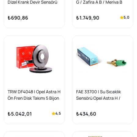
Dizel Krank Devir Sensörü
G / Zafira A B / Meriva B
Astra H / J / Corsa C / D 1.3
Sac Karter Muhafazası
D
₺690,86
₺1.749,90
5,0
TRW DF4048 | Opel Astra H
FAE 33700 | Su Sıcaklık
Ön Fren Disk Takımı 5 Bijon
Sensörü Opel Astra H /
280mm
Corsa C / D 1.3-1.9 D
₺5.042,01
₺434,60
4,5