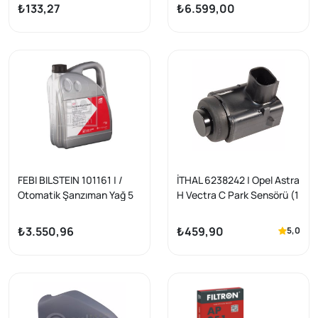
Motor Blok Su Tapası
₺133,27
₺6.599,00
34MM Orijinal | 1 Adet
FEBI BILSTEIN 101161 | /
İTHAL 6238242 | Opel Astra
Otomatik Şanzıman Yağ 5
H Vectra C Park Sensörü (1
Lt (Kırmızı) / | 1 Adet
Adet)
₺3.550,96
₺459,90
5,0