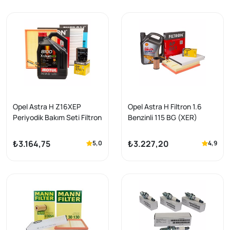
Opel Astra H Z16XEP
Opel Astra H Filtron 1.6
Periyodik Bakım Seti Filtron
Benzinli 115 BG (XER)
( Motul X-Clean Efe 5W30
Motor Bakım Seti Shell
/ 4LT ) Motor Yağlı 2004-
5W30 5 LT Yağlı
₺3.164,75
₺3.227,20
5,0
4,9
2006