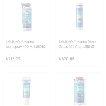
LIQUİ MOLY Marine
LİQUİ MOLY Marine Deniz
Multispray 400 Ml ( 25052
Gress 400 Gram 25043
)
₺716,79
₺670,86