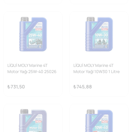
LİQUİ MOLY Marine 4T
LİQUİ MOLY Marine 4T
Motor Yağı 25W-40 25026
Motor YağI 10W30 1 Litre
25022
₺731,50
₺745,88