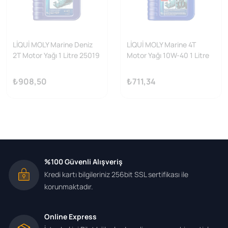
LİQUİ MOLY Marine Deniz
LİQUİ MOLY Marine 4T
2T Motor Yağı 1 Litre 25019
Motor Yağı 10W-40 1 Litre
25012
₺908,50
₺711,34
%100 Güvenli Alışveriş
Kredi kartı bilgileriniz 256bit SSL sertifikası ile
korunmaktadır.
Online Express