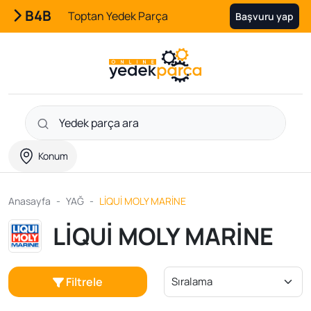
B4B
Toptan Yedek Parça
Başvuru yap
Konum
Anasayfa
YAĞ
LİQUİ MOLY MARİNE
LİQUİ MOLY MARİNE
Filtrele