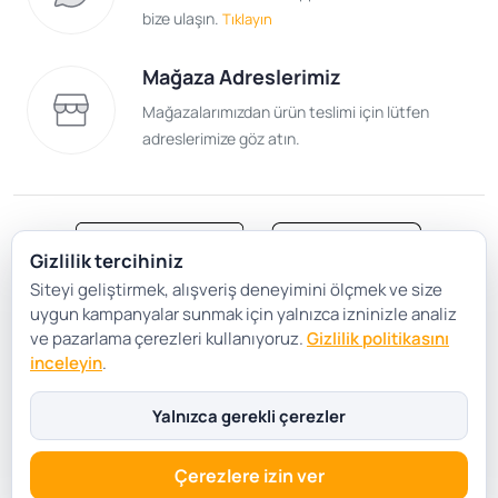
bize ulaşın.
Tıklayın
Mağaza Adreslerimiz
Mağazalarımızdan ürün teslimi için lütfen
adreslerimize göz atın.
Gizlilik tercihiniz
Siteyi geliştirmek, alışveriş deneyimini ölçmek ve size
Satış Sözleşmesi
Gizlilik ve Güvenlik
uygun kampanyalar sunmak için yalnızca izninizle analiz
Gizlilik Politikası
Çerez Tercihleri
ve pazarlama çerezleri kullanıyoruz.
Gizlilik politikasını
inceleyin
.
Şartlar Koşullar
Yalnızca gerekli çerezler
Çerezlere izin ver