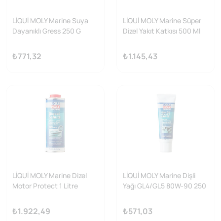
LİQUİ MOLY Marine Suya
LİQUİ MOLY Marine Süper
Dayanıklı Gress 250 G
Dizel Yakıt Katkısı 500 Ml
25042
₺771,32
₺1.145,43
LİQUİ MOLY Marine Dizel
LİQUİ MOLY Marine Dişli
Motor Protect 1 Litre
Yağı GL4/GL5 80W-90 250
25002
Ml ( 25031 )
₺1.922,49
₺571,03