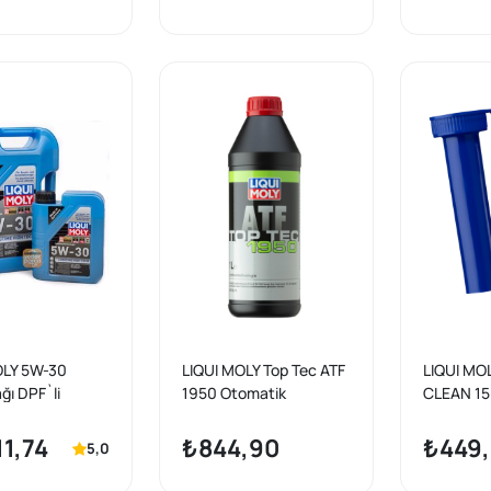
OLY 5W-30
LIQUI MOLY Top Tec ATF
LIQUI MO
ğı DPF`li
1950 Otomatik
CLEAN 15
k LONGTIME
Şanzıman Yağı 1 Lt. (
H 6 Litre
21378 )
1,74
₺844,90
₺449
5,0
 9506)