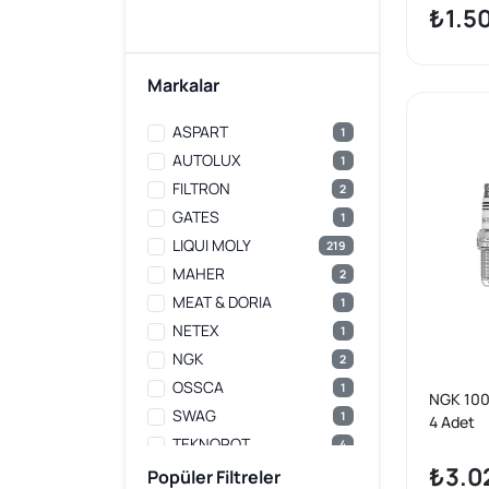
123,5mm
₺1.5
(F20,F21)
İ 2010-/ 
316 İ-318
Markalar
Xdrive 20
(F32) 418
ASPART
1
AUTOLUX
1
FILTRON
2
GATES
1
LIQUI MOLY
219
MAHER
2
MEAT & DORIA
1
NETEX
1
NGK
2
OSSCA
1
NGK 1005
SWAG
1
4 Adet
TEKNOROT
4
₺3.0
VEKA
3
Popüler Filtreler