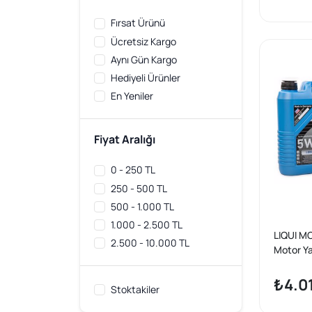
YTT
7
Fırsat Ürünü
Ücretsiz Kargo
Aynı Gün Kargo
Hediyeli Ürünler
En Yeniler
Fiyat Aralığı
0 - 250 TL
250 - 500 TL
500 - 1.000 TL
1.000 - 2.500 TL
LIQUI M
2.500 - 10.000 TL
Motor Ya
Senteti
HIGH TEC
₺4.01
Stoktakiler
(9507 -