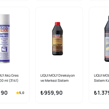
OLY Akü Gres
LIQUI MOLY Direksiyon
LIQUI MOL
00 ml (3141)
ve Merkezi Sistem
Sistem Kat
Hidrolik Yağı
(5116)
,90
₺959,90
₺1.37
5,0