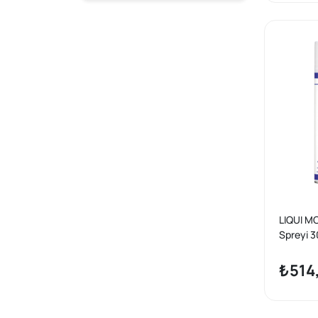
LIQUI M
Spreyi 3
₺514