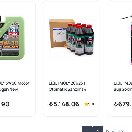
OLY 5W30 Motor
LIQUI MOLY 20625 |
LIQUI MOL
lygen New
Otomatik Şanzıman
Buji Sökm
on 1 Litre
Yağı Atf (1800R) DX6
ml (3379)
,90
₺5.148,06
₺679
5,0
1
2
Sonraki