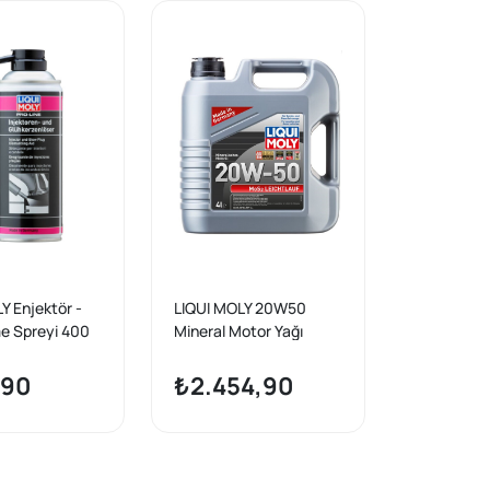
Y Enjektör -
LIQUI MOLY 20W50
e Spreyi 400
Mineral Motor Yağı
MoS2'li LEICHTLAUF 4
Litre (21358)
,90
₺2.454,90