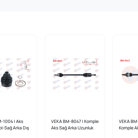
-1004 | Aks
VEKA BM-8047 | Komple
VEKA BM-
ol-Sağ Arka Dış
Aks Sağ Arka Uzunluk
Komple A
 Uzunluk
802mm BMW 1 Serisi
Uzunluk