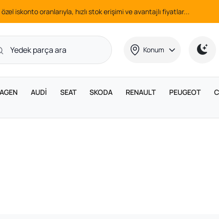
 özel iskonto oranlarıyla, hızlı stok erişimi ve avantajlı fiyatlar...
Konum
AGEN
AUDİ
SEAT
SKODA
RENAULT
PEUGEOT
C