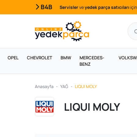
B4B
Servisler
ve
yedek parça satıcıları
için
OPEL
CHEVROLET
BMW
MERCEDES-
VOLKSW
BENZ
Anasayfa
YAĞ
LIQUI MOLY
LIQUI MOLY