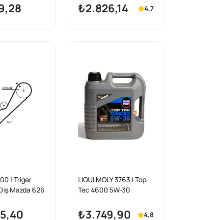
(F20,F21)
Litre 2025
9,28
₺2.826,14
4,7
6İ-320İ (F30)
0 | Triger
LIQUI MOLY 3763 | Top
 Diş Mazda 626
Tec 4600 5W-30
Dexos2 4 Litre Motor
Yağı 2025 Üretim Yılı
5,40
₺3.749,90
4,8