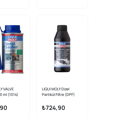
(3763)
LY VALVE
LIQUI MOLY Dizel
0 ml (1014)
Partikül Filtre (DPF)
Durulayıcı 500 ml (5171)
,90
₺724,90