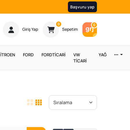
Başvuru yap
Ürün sayısı
0
Araç sayısı
0
Giriş Yap
Sepetim
İTROEN
FORD
FORDTİCARİ
VW
YAĞ
TİCARİ