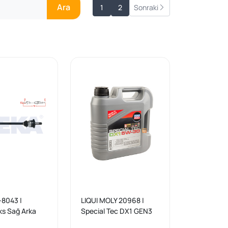
Ara
1
2
Sonraki
8043 |
LIQUI MOLY 20968 |
ks Sağ Arka
Special Tec DX1 GEN3
 793mm BMW
5W-30 Motor Yağı 4