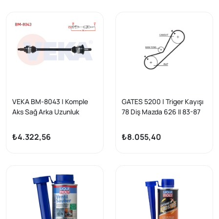
2011-/ 4 Serisi (F32) 418 İ
2011-/ 4 Serisi (F32) 418 İ
2013 -
2013 -
VEKA BM-8043 | Komple
GATES 5200 | Triger Kayışı
Aks Sağ Arka Uzunluk
78 Diş Mazda 626 II 83-87
793mm BMW 116İ-118İ
(F20,F21) 2010-/ 316İ-320İ
₺4.322,56
₺8.055,40
(F30) 2011 -