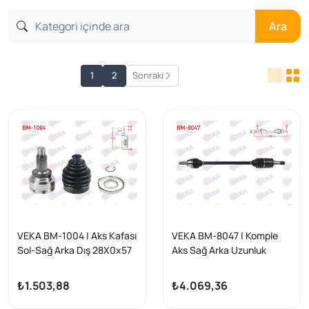
Ara
1
2
Sonraki
VEKA BM-1004 | Aks Kafası
VEKA BM-8047 | Komple
Sol-Sağ Arka Dış 28X0x57
Aks Sağ Arka Uzunluk
Uzunluk 123,5mm BMW 1
802mm BMW 1 Serisi
Serisi (F20,F21) 116 İ-118
(F20,F21) 116 İ-118 İ-120 İ
₺1.503,88
₺4.069,36
İ-120 İ 2010-/ 3 Serisi (F30)
2010-/ 3 Serisi (F30) 316
316 İ-318 İ-320 İ-320İ Xdrive
İ-318 İ-320 İ-320İ Xdrive