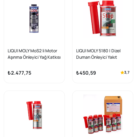
LIQUI MOLY MoS2 li Motor
LIQUI MOLY 5180 | Dizel
Aşınma Önleyici Yağ Katkısı
Duman Önleyici Yakıt
1 Litre (5197)
Katkısı 250 ml (5180)
₺2.477,75
₺450,59
3,7