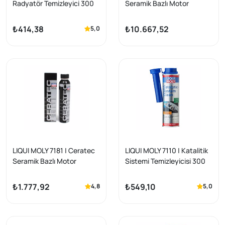
Radyatör Temizleyici 300
Seramik Bazlı Motor
ml (3320-2699)
Koruma (7181) 6 Lı Paket
₺414,38
₺10.667,52
5,0
LIQUI MOLY 7181 | Ceratec
LIQUI MOLY 7110 | Katalitik
Seramik Bazlı Motor
Sistemi Temizleyicisi 300
Koruma (7181)
ml (7110)
₺1.777,92
₺549,10
4,8
5,0