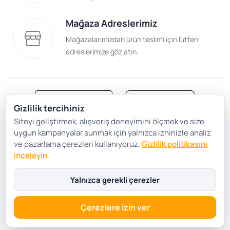
Mağaza Adreslerimiz
Mağazalarımızdan ürün teslimi için lütfen
adreslerimize göz atın.
Gizlilik tercihiniz
Siteyi geliştirmek, alışveriş deneyimini ölçmek ve size
Satış Sözleşmesi
Gizlilik ve Güvenlik
uygun kampanyalar sunmak için yalnızca izninizle analiz
Gizlilik Politikası
Çerez Tercihleri
ve pazarlama çerezleri kullanıyoruz.
Gizlilik politikasını
inceleyin
.
Şartlar Koşullar
Yalnızca gerekli çerezler
Çerezlere izin ver