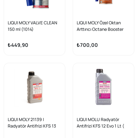
LIQUI MOLY VALVE CLEAN
LIQUI MOLY Özel Oktan
150 ml (1014)
Arttırıcı Octane Booster
(21280)
₺449,90
₺700,00
LIQUI MOLY 21139 |
LIQUI MOLU Radyatör
Radyatör Antifrizi KFS 13
Antifrizi KFS 12 Evo 1 Lt (
(21139)
21740 )