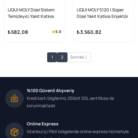
LIQUI MOLY Dizel Sistem
LIQUI MOLY 5120 | Süper
Temizleyici Yakıt Katkısı
Dizel Yakıt Katkısı Enjektör
250 ml (5139)
Ve Yanma Odası Temizleyici
250 ML () 6 Lı Paket
₺582,08
₺3.560,82
5,0
1
2
Sonraki
%100 Güvenli Alışveriş
Kredi kartı bilgileriniz 256bit SSL sertifikası ile
korunmaktadır.
Online Express
İstanbul içi Pilot bölgelerde online express hizmetiyle