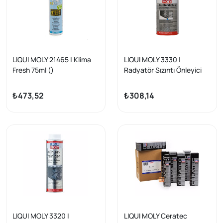
LIQUI MOLY 21465 | Klima
LIQUI MOLY 3330 |
Fresh 75ml ()
Radyatör Sızıntı Önleyici
150 ml (3330)
₺473,52
₺308,14
LIQUI MOLY 3320 |
LIQUI MOLY Ceratec