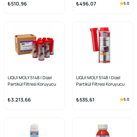
₺510,96
₺496,07
5,0
LIQUI MOLY 5148 | Dizel
LIQUI MOLY 5148 | Dizel
Partikül Filtresi Koruyucu
Partikül Filtresi Koruyucu
250 ml (5148) 6 Lı Paket
250 ml (5148)
₺3.213,66
₺535,61
5,0