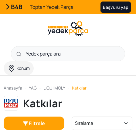
B4B
Toptan Yedek Parça
Başvuru yap
Konum
Anasayfa
YAĞ
LIQUI MOLY
Katkılar
Katkılar
Filtrele