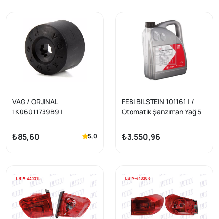
VAG / ORJINAL
FEBI BILSTEIN 101161 | /
1K06011739B9 |
Otomatik Şanzıman Yağ 5
Volkswagen Tiguan 2008-
Lt (Kırmızı) / | 1 Adet
Golf Jetta Polo Touran
₺85,60
₺3.550,96
5,0
Passat Caddy Bijon Kapağı
Orijinal