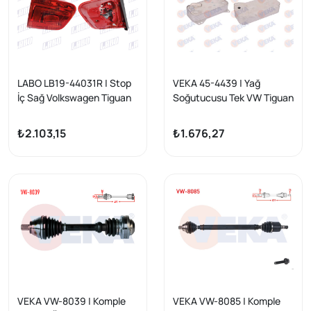
LABO LB19-44031R | Stop
VEKA 45-4439 | Yağ
İç Sağ Volkswagen Tiguan
Soğutucusu Tek VW Tiguan
(5N_) 2011-2016
(5N_) 2.0 TFSI 2007-2016
/ Audi Q3 (8Ub) 2.0 TDI-2.0
₺2.103,15
₺1.676,27
TFSI 2011-2018
VEKA VW-8039 | Komple
VEKA VW-8085 | Komple