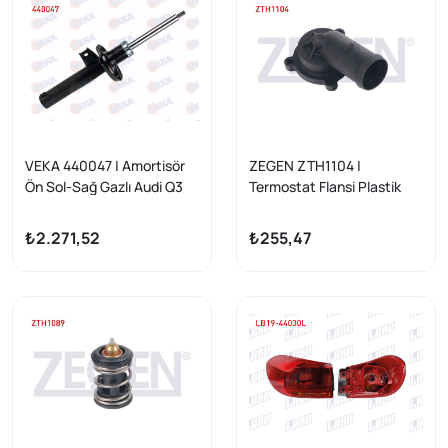
2020 / Audi A3 2012 -
VEKA 440047 | Amortisör
ZEGEN ZTH1104 |
Ön Sol-Sağ Gazlı Audi Q3
Termostat Flansi Plastik
(8U) 1.4 TFSI-2.0 TDI 2011 -
Sağ Cıkıslı Audi A1 1.4 TFSI
10-/ A3 1.4 TFSI 04-13 /
₺2.271,52
₺255,47
Leon 1.4 TSI 05-12 /
Octavia 1.4 TSI 04-12 / Golf
V 1.4 TSI 03-09 / Jetta III 1.4
TSI 05-10 / Scirocco 1.4 TSI
08 -