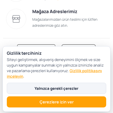
Mağaza Adreslerimiz
Mağazalarımızdan ürün teslimi için lütfen
adreslerimize göz atın.
Gizlilik tercihiniz
Siteyi geliştirmek, alışveriş deneyimini ölçmek ve size
Satış Sözleşmesi
Gizlilik ve Güvenlik
uygun kampanyalar sunmak için yalnızca izninizle analiz
Gizlilik Politikası
Çerez Tercihleri
ve pazarlama çerezleri kullanıyoruz.
Gizlilik politikasını
inceleyin
.
Şartlar Koşullar
Yalnızca gerekli çerezler
Çerezlere izin ver