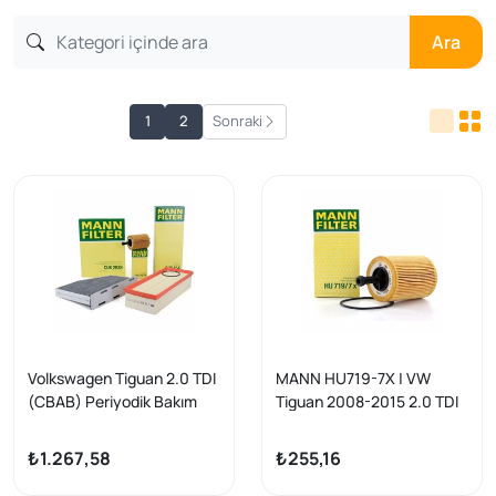
Ara
1
2
Sonraki
Volkswagen Tiguan 2.0 TDI
MANN HU719-7X | VW
(CBAB) Periyodik Bakım
Tiguan 2008-2015 2.0 TDI
Seti Mann Marka
(CBAB), Golf 5/6, Polo 02-
10, Passat 02-09, Jetta
₺1.267,58
₺255,16
06-10 Yağ Filtresi