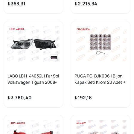
03-08 / Golf VI 08-12 /
₺363,31
₺2.215,34
Passat 05-10 / Passat 10-
14 / Passat CC B6 08-12 /
Scirocco III 08-17 / Tiguan
07-18 / Skoda Yeti 09-15 /
Superb II 08-15
LABO LB11-44032L | Far Sol
PUGA PG-BJK006 | Bijon
Volkswagen Tiguan 2008-
Kapak Seti Krom 20 Adet +
2015
Cıkartma Aparatı
Volkswagen
₺3.780,40
₺192,18