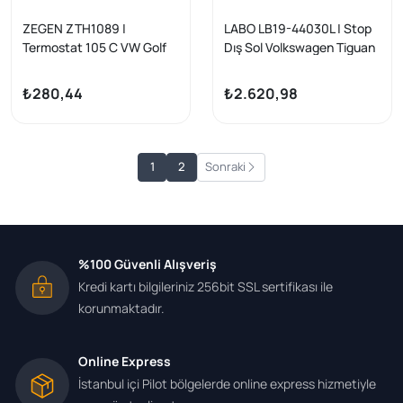
ZEGEN ZTH1089 |
LABO LB19-44030L | Stop
Termostat 105 C VW Golf
Dış Sol Volkswagen Tiguan
VII 1.4 TSI 2012-/ Jetta IV
(5N_) 2011-2016
1.4 TSI 2011-/ Polo 1.4 TSI
₺280,44
₺2.620,98
2009-/ Audi A3 1.4 TFSI
2012-/ Seat Leon 1.2 TSI
2012-/ Skoda Octavia 1.4
TSI 2012-/ Rapid 1.4 TSI
1
2
Sonraki
2013 -
%100 Güvenli Alışveriş
Kredi kartı bilgileriniz 256bit SSL sertifikası ile
korunmaktadır.
Online Express
İstanbul içi Pilot bölgelerde online express hizmetiyle