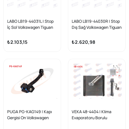
LABO LB19-44031L | Stop
LABO LB19-44030R | Stop
İç Sol Volkswagen Tiguan
Dış Sağ Volkswagen Tiguan
(5N_) 2011-2016
(5N_) 2011-2016
₺2.103,15
₺2.620,98
PUGA PG-KAG149 | Kapı
VEKA 48-4404 | Klima
Gergisi On Volkswagen
Evaporatoru Borulu
Tiguan 2008-2016
245X234,5X50 VW Golf V