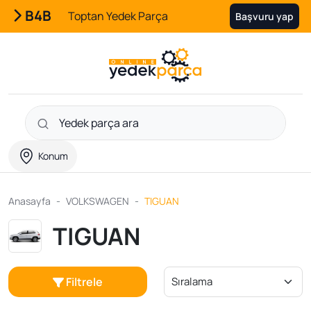
B4B
Toptan Yedek Parça
Başvuru yap
Konum
Anasayfa
VOLKSWAGEN
TIGUAN
TIGUAN
Filtrele