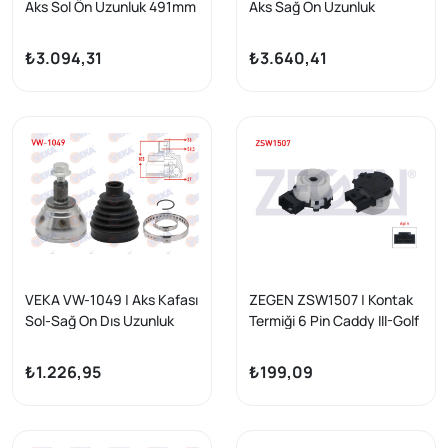
Aks Sol Ön Uzunluk 491mm
Aks Sağ On Uzunluk
Volkswagen Golf V (1K1)
879mm Volkswagen Golf V
2.0 TDI M-T 6 İleri Cffb
1.6İ A-T 6 İleri 2003-2009 /
₺3.094,31
₺3.640,41
2003-2009 / Tiguan 1.4
Golf VI 1.6İ A-T 2008-2013
TFSI
VEKA VW-1049 | Aks Kafası
ZEGEN ZSW1507 | Kontak
Sol-Sağ On Dıs Uzunluk
Termiği 6 Pin Caddy III-Golf
105mm 36X27x59,5
V-Jetta III-Touran-Tiguan-
Volkswagen Caddy III
Leon-Altea-Octavia-Yeti-
₺1.226,95
₺199,09
(2Ka,2Kh,2Ca,2Ch) 1.6 TDI
A3 2003-2015
2010-2015 / Golf VII /
Tiguan / Passat / Caddy IV
1.6 2.0 TDI 2.0 TSI 2012-