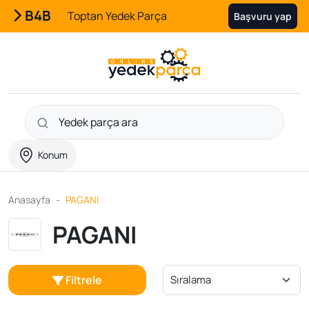
B4B
Toptan Yedek Parça
Başvuru yap
Konum
Anasayfa
PAGANI
PAGANI
Filtrele