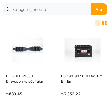
Ara
DELPHI TBR1000 |
BSG 99-997-010 | Akü Bm
Direksiyon Körüğü Takım
Bm Bm
Opel Vivaro C / Zafira Life /
BYD Uyumlu
₺889,45
₺3.832,22