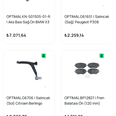
OPTIMAL KN-501505-01-R
OPTIMAL G61651 | Salıncak
| Aks Bası Sağ On BMW X3
(Sağ) Peugeot P308
11-17 X4 14-18
₺7.071,64
₺2.259,14
OPTIMAL G6706 | Salıncak
OPTIMAL BP12827 | Fren
(Sol) Citroen Berlingo
Balatası Ön (120 mm)
Peugeot Partner Xsara
Renault Captur Clio III-V
Picasso 1.6 HDI 2.0Hdı
Kangoo Megane IV Nissan