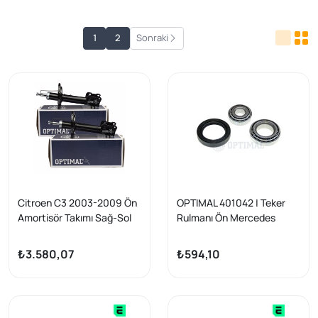
1
2
Sonraki
Citroen C3 2003-2009 Ön
OPTIMAL 401042 | Teker
Amortisör Takımı Sağ-Sol
Rulmanı Ön Mercedes
Optimal Marka
W201/W124
₺3.580,07
₺594,10