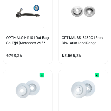
OPTIMAL G1-1110 | Rot Başı
OPTIMAL BS-8430C | Fren
Sol Eğri (Mercedes W163
Diski Arka Land Range
Ml Serisi 03 /)
Rover Spo
₺793,24
₺3.566,34