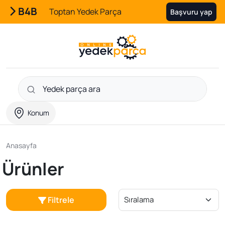
B4B
Toptan Yedek Parça
Başvuru yap
Konum
Anasayfa
Ürünler
Filtrele