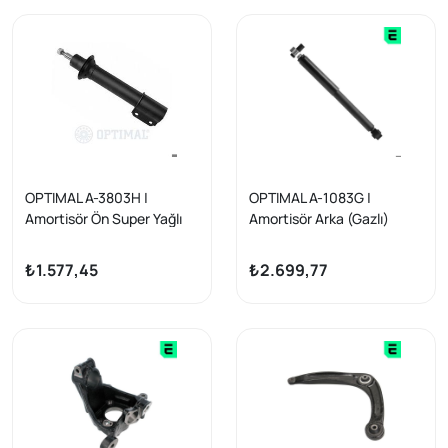
OPTIMAL A-3803H |
OPTIMAL A-1083G |
Amortisör Ön Super Yağlı
Amortisör Arka (Gazlı)
R19
Mercedes V-Class W447
Vito W447
₺1.577,45
₺2.699,77