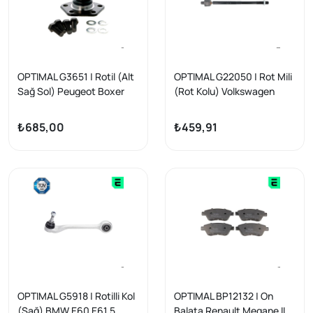
OPTIMAL G3651 | Rotil (Alt
OPTIMAL G22050 | Rot Mili
Sağ Sol) Peugeot Boxer
(Rot Kolu) Volkswagen
Em Citroen Jumper Em 94-
Passat 2013-Skoda Superb
01 (18 Jant)
III
₺685,00
₺459,91
OPTIMAL G5918 | Rotilli Kol
OPTIMAL BP12132 | On
(Sağ) BMW E60 E61 5
Balata Renault Megane II