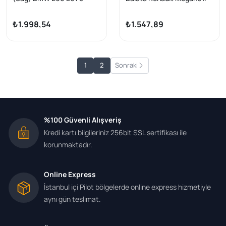
Serisi 03 -
1.5 1.9 DCI 02-Scenic 05
₺1.998,54
₺1.547,89
1
2
Sonraki
%100 Güvenli Alışveriş
Kredi kartı bilgileriniz 256bit SSL sertifikası ile
korunmaktadır.
Online Express
İstanbul içi Pilot bölgelerde online express hizmetiyle
aynı gün teslimat.