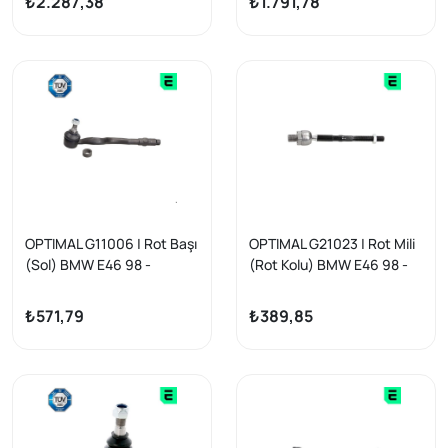
₺2.287,38
₺1.791,78
Mıcr
OPTIMAL G11006 | Rot Başı
OPTIMAL G21023 | Rot Mili
(Sol) BMW E46 98 -
(Rot Kolu) BMW E46 98 -
₺571,79
₺389,85