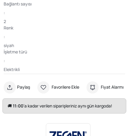
Bağlantı sayısı
:
2
Renk
:
siyah
İşletme türü
:
Elektrikli
Paylaş
Favorilere Ekle
Fiyat Alarmı
🚚
11:00
’a kadar verilen siparişleriniz aynı gün kargoda!