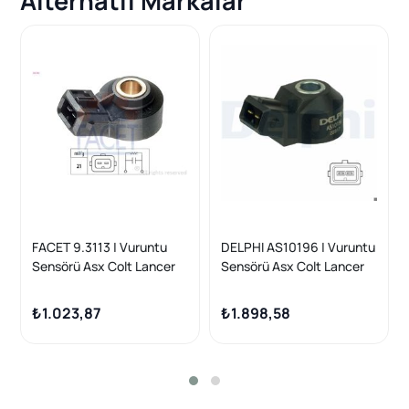
Alternatif Markalar
FACET 9.3113 | Vuruntu
DELPHI AS10196 | Vuruntu
Sensörü Asx Colt Lancer
Sensörü Asx Colt Lancer
Nissan Almera Micra Note
Nissan Almera Micra Note
Qashqai Xtrail Renault
Qashqai Xtrail Renault
₺1.023,87
₺1.898,58
Megane Scenic
Megane Scenic