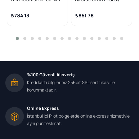
Tiguan Golf VI VII Caddy
Golf7 A3 Octavia 13 >
Ym 06 Leon A3 Octavia III
₺784,13
₺851,78
Kodiaq 06-
%100 Güvenli Alışveriş
Kredi kartı bilgileriniz 256bit SSL sertifikası ile
korunmaktadır.
Online Express
İstanbul içi Pilot bölgelerde online express hizmetiyle
aynı gün teslimat.