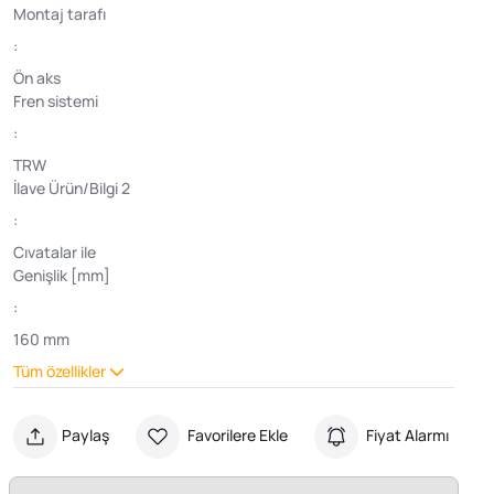
Montaj tarafı
:
Ön aks
Fren sistemi
:
TRW
İlave Ürün/Bilgi 2
:
Cıvatalar ile
Genişlik [mm]
:
160 mm
Tüm özellikler
Paylaş
Favorilere Ekle
Fiyat Alarmı