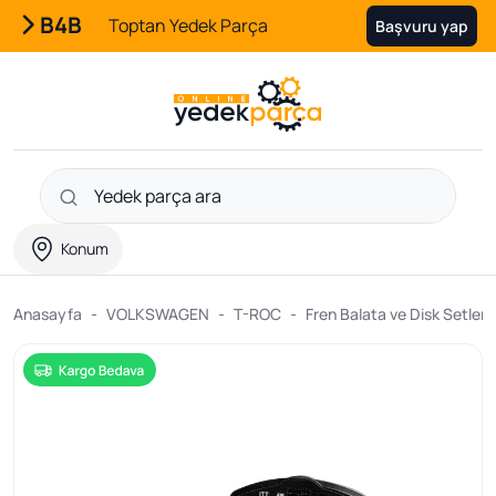
B4B
Toptan Yedek Parça
Başvuru yap
Konum
Anasayfa
VOLKSWAGEN
T-ROC
Fren Balata ve Disk Setleri