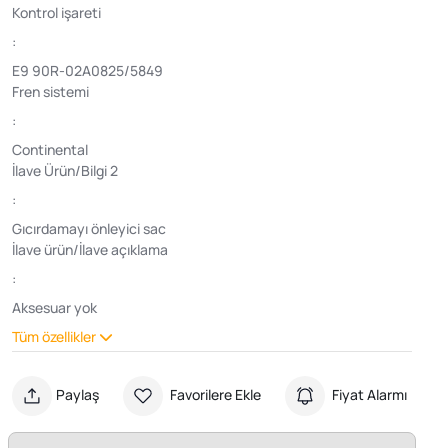
Kontrol işareti
:
E9 90R-02A0825/5849
Fren sistemi
:
Continental
İlave Ürün/Bilgi 2
:
Gıcırdamayı önleyici sac
İlave ürün/İlave açıklama
:
Aksesuar yok
Tüm özellikler
Paylaş
Favorilere Ekle
Fiyat Alarmı