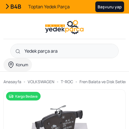
B4B
Toptan Yedek Parça
Başvuru yap
Konum
Anasayfa
VOLKSWAGEN
T-ROC
Fren Balata ve Disk Setleri