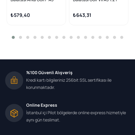
Leon-Passat Bm 13 -
1.4Tfsı 1.6 / 2.0 TDI 12 >
₺579,40
₺643,31
%100 Güvenli Alışveriş
Kredi kartı bilgileriniz 256bit SSL sertifikası ile
korunmaktadır.
Online Express
İstanbul içi Pilot bölgelerde online express hizmetiyle
aynı gün teslimat.