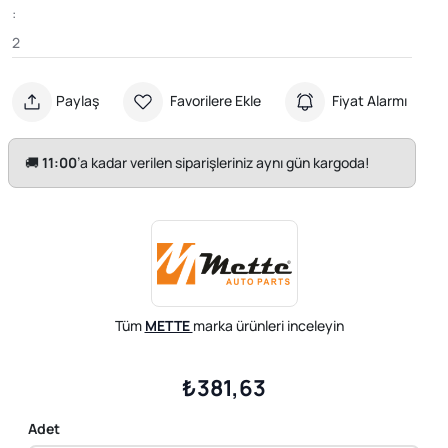
:
2
Paylaş
Favorilere Ekle
Fiyat Alarmı
🚚
11:00
’a kadar verilen siparişleriniz aynı gün kargoda!
Tüm
METTE
marka ürünleri inceleyin
₺381,63
Adet