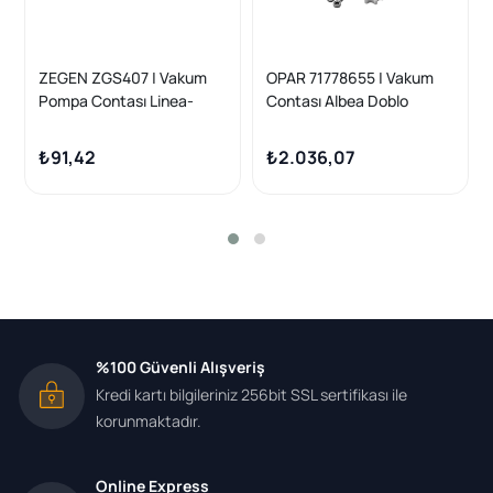
ZEGEN ZGS407 | Vakum
OPAR 71778655 | Vakum
Pompa Contası Linea-
Contası Albea Doblo
Doblo-Fiorino 1.3 Mtj
Fiorino Palio 1.3 JTD
₺91,42
₺2.036,07
%100 Güvenli Alışveriş
Kredi kartı bilgileriniz 256bit SSL sertifikası ile
korunmaktadır.
Online Express