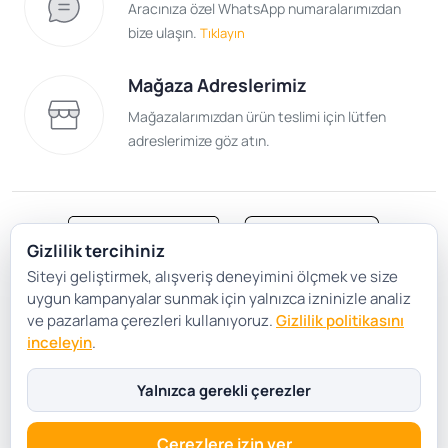
Aracınıza özel WhatsApp numaralarımızdan
bize ulaşın.
Tıklayın
Mağaza Adreslerimiz
Mağazalarımızdan ürün teslimi için lütfen
adreslerimize göz atın.
Gizlilik tercihiniz
Siteyi geliştirmek, alışveriş deneyimini ölçmek ve size
Satış Sözleşmesi
Gizlilik ve Güvenlik
uygun kampanyalar sunmak için yalnızca izninizle analiz
Gizlilik Politikası
Çerez Tercihleri
ve pazarlama çerezleri kullanıyoruz.
Gizlilik politikasını
inceleyin
.
Şartlar Koşullar
Yalnızca gerekli çerezler
Çerezlere izin ver