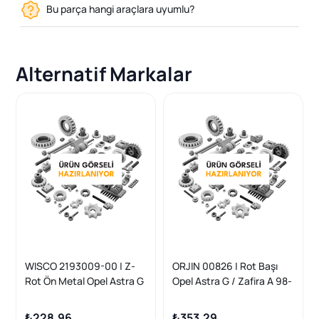
Bu parça hangi araçlara uyumlu?
Alternatif Markalar
WISCO 2193009-00 | Z-
ORJIN 00826 | Rot Başı
Rot Ön Metal Opel Astra G
Opel Astra G / Zafira A 98-
H Meriva B 98 >
05
₺228,96
₺353,29