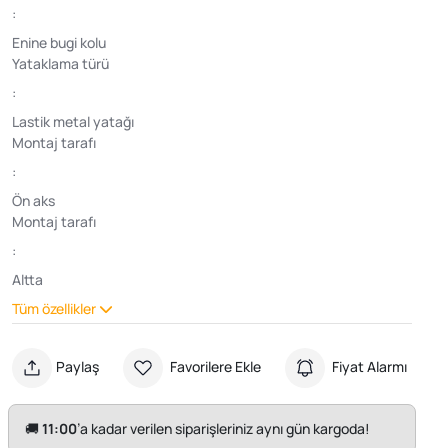
:
Enine bugi kolu
Yataklama türü
:
Lastik metal yatağı
Montaj tarafı
:
Ön aks
Montaj tarafı
:
Altta
Tüm özellikler
Paylaş
Favorilere Ekle
Fiyat Alarmı
🚚
11:00
’a kadar verilen siparişleriniz aynı gün kargoda!