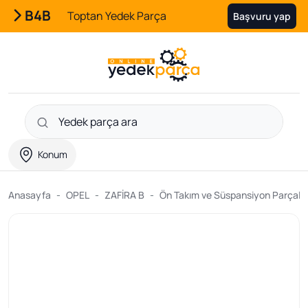
B4B
Toptan Yedek Parça
Başvuru yap
Konum
Anasayfa
OPEL
ZAFİRA B
Ön Takım ve Süspansiyon Parçalar