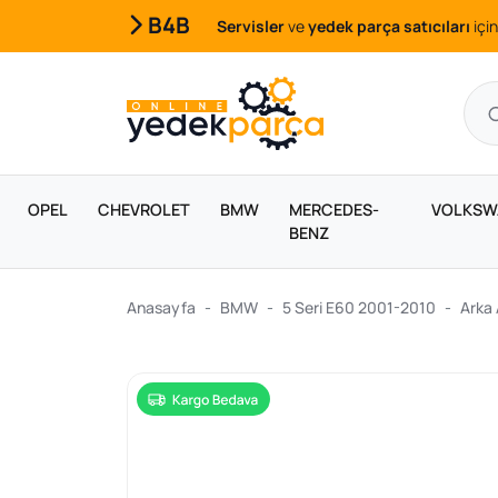
B4B
Servisler
ve
yedek parça satıcıları
için
OPEL
CHEVROLET
BMW
MERCEDES-
VOLKSW
BENZ
Anasayfa
BMW
5 Seri E60 2001-2010
Arka