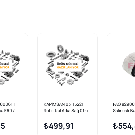
00061 |
KAPİMSAN 03-15221 |
FAG 829001
cu E60 /
Rotilli Kol Arka Sağ 01-<
Salıncak B
7-Seri (E65-E66)
35
₺499,91
₺554,