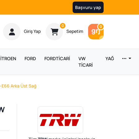
Başvuru yap
Ürün sayısı
0
Araç sayısı
0
Giriş Yap
Sepetim
İTROEN
FORD
FORDTİCARİ
VW
YAĞ
TİCARİ
-E66 Arka Üst Sağ
MW