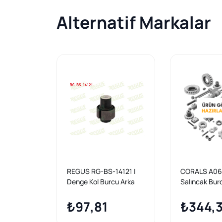
Alternatif Markalar
REGUS RG-BS-14121 |
CORALS A06
Denge Kol Burcu Arka
Salıncak Bur
Sol-Sağ BMW 5 Serisi
E65
(E60) 520 D 2003-2010
₺97,81
₺344,