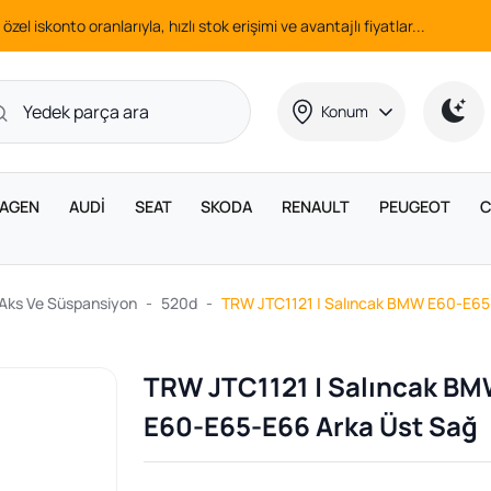
 özel iskonto oranlarıyla, hızlı stok erişimi ve avantajlı fiyatlar...
Konum
AGEN
AUDİ
SEAT
SKODA
RENAULT
PEUGEOT
C
 Aks Ve Süspansiyon
520d
TRW JTC1121 | Salıncak BMW E60-E65
TRW JTC1121 | Salıncak B
E60-E65-E66 Arka Üst Sağ