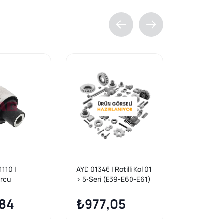
110 |
AYD 01346 | Rotilli Kol 01
ASPART 1
urcu
> 5-Seri (E39-E60-E61)
Salıncak E
7-Seri (E65-E66-E67)
64 / 65 /
84
₺977,05
₺1.0