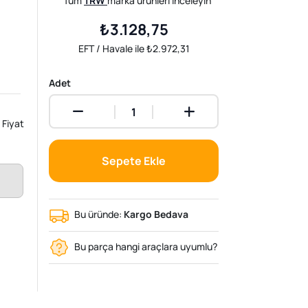
Tüm
TRW
marka ürünleri inceleyin
₺3.128,75
EFT / Havale ile ₺2.972,31
Adet
Fiyat
Sepete Ekle
Bu üründe:
Kargo Bedava
Bu parça hangi araçlara uyumlu?