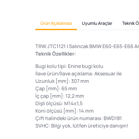
Ürün Açıklaması
Uyumlu Araçlar
Teknik Öz
TRW JTC1121 | Salıncak BMW E60-E65-E66 Arka
Teknik Özellikler:
Bugi kolu tipi: Enine bugi kolu
İlave ürün/İlave açıklama: Aksesuar ile
Uzunluk [mm]: 307 mm
Çap [mm]: 65 mm
İç çap [mm]: 12,2 mm
Dişli ölçüsü: M14x1,5
Koni ölçüsü [mm]: 14 mm
Çift halindeki ürün numarası: BWD181
SVHC: Bilgi yok, lütfen üreticiye danışın!