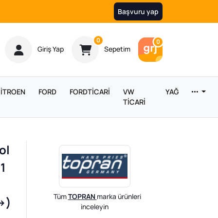
Başvuru yap
Ürün sayısı
0
Araç sayısı
0
Giriş Yap
Sepetim
İTROEN
FORD
FORDTİCARİ
VW
YAĞ
TİCARİ
ol
11
Tüm
TOPRAN
marka ürünleri
->)
inceleyin