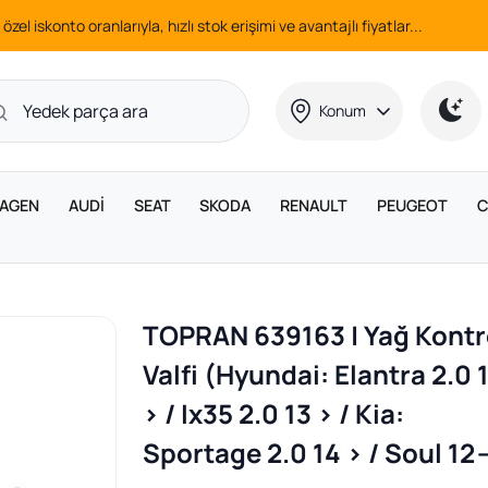
 özel iskonto oranlarıyla, hızlı stok erişimi ve avantajlı fiyatlar...
Konum
AGEN
AUDİ
SEAT
SKODA
RENAULT
PEUGEOT
C
TOPRAN 639163 | Yağ Kontr
Valfi (Hyundai: Elantra 2.0 
> / Ix35 2.0 13 > / Kia:
Sportage 2.0 14 > / Soul 12