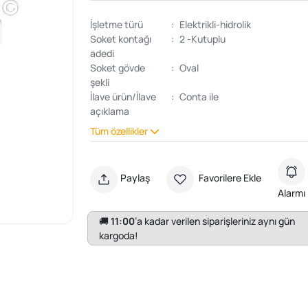
İşletme türü
:
Elektrikli-hidrolik
Soket kontağı
:
2 -Kutuplu
adedi
Soket gövde
:
Oval
şekli
İlave ürün/İlave
:
Conta ile
açıklama
Tüm özellikler
Paylaş
Favorilere Ekle
Alarmı
🚚
11:00
’a kadar verilen siparişleriniz aynı gün
kargoda!