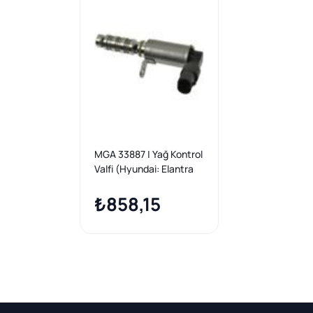
MGA 33887 | Yağ Kontrol
Valfi (Hyundai: Elantra
2.0 11 > / Ix35 2.0 13 > /
Kia: Sportage 2.0 14 > /
₺858,15
Soul 12->)