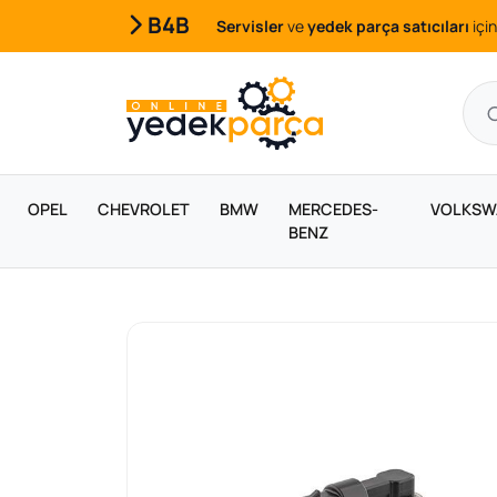
B4B
Servisler
ve
yedek parça satıcıları
için
OPEL
CHEVROLET
BMW
MERCEDES-
VOLKSW
BENZ