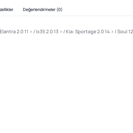
ellikler
Değerlendirmeler (
0
)
antra 2.0 11 > / Ix35 2.0 13 > / Kia: Sportage 2.0 14 > / Soul 