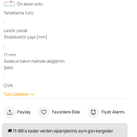
Ön aksın solu
Yataklama türü
:
Lastik yatak
Stabilizatör çapı [mm]
:
17 mm
Sadece takım halinde değiştirin
Şekil
:
Çizik
Tüm özellikler
Paylaş
Favorilere Ekle
Fiyat Alarmı
🚚
11:00
’a kadar verilen siparişleriniz aynı gün kargoda!