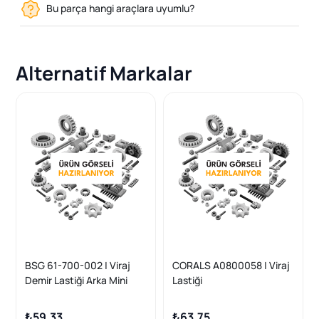
Bu parça hangi araçlara uyumlu?
Alternatif Markalar
BSG 61-700-002 | Viraj
CORALS A0800058 | Viraj
Demir Lastiği Arka Mini
Lastiği
R50-R52r53 Bm 01-08
₺59,33
₺63,75