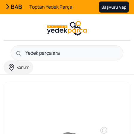
B4B
Toptan Yedek Parça
Başvuru yap
Konum