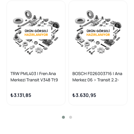
TRW PML403 | Fren Ana
BOSCH F026003716 | Ana
Merkezi Transit V348 Tt9
Merkez 06 > Transit 2.2-
2.4 TDCI 06 > 11 Deposuz
2.4 TDCI + ABS
Asblı
₺3.131,85
₺3.630,95