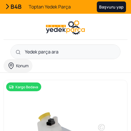
B4B
Toptan Yedek Parça
Başvuru yap
Konum