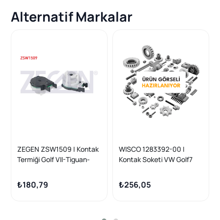
Alternatif Markalar
ZEGEN ZSW1509 | Kontak
WISCO 1283392-00 |
Termiği Golf VII-Tiguan-
Kontak Soketi VW Golf7
Touran-Leon-Ateca-A3-
Leon Octavia 13 >
Q2-Karoq-Kodiaq 2012 -
₺180,79
₺256,05