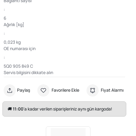
Bağlantı sayısı
:
6
Ağırlık [kg]
:
0,023 kg
OE numarası için
:
5Q0 905 849 C
Servis bilgisini dikkate alın
Paylaş
Favorilere Ekle
Fiyat Alarmı
🚚
11:00
’a kadar verilen siparişleriniz aynı gün kargoda!