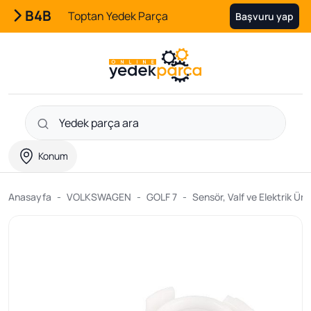
B4B
Toptan Yedek Parça
Başvuru yap
Konum
Anasayfa
VOLKSWAGEN
GOLF 7
Sensör, Valf ve Elektrik Ürü