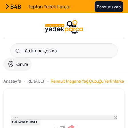
B4B
Toptan Yedek Parça
Başvuru yap
Konum
Anasayfa
RENAULT
Renault Megane Yağ Çubuğu Yerli Marka