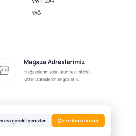
VW TİCARİ
YAĞ
Mağaza Adreslerimiz
Mağazalarımızdan ürün teslimi için
lütfen adreslerimize göz atın.
lik Politikası
Çerezlere izin ver
nızca gerekli çerezler