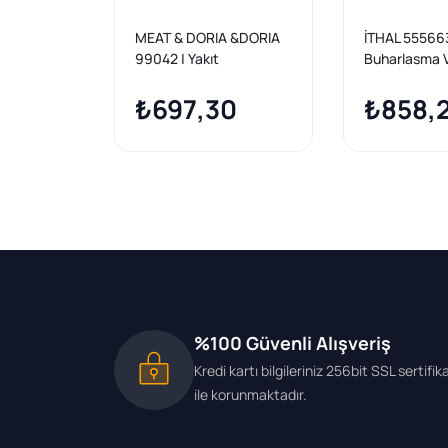
MEAT & DORIA &DORIA
İTHAL 555663
99042 | Yakıt
Buharlasma V
Buharlasma Valfi Komple
Cruze Corsa 
A14net Aststra J Insignia
₺697,30
₺858,
A Mokka 55566387 Oem
%100 Güvenli Alışveriş
Kredi kartı bilgileriniz 256bit SSL sertifik
ile korunmaktadır.