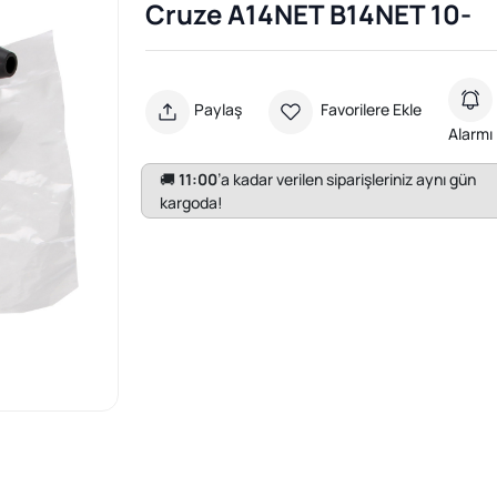
Cruze A14NET B14NET 10-
Paylaş
Favorilere Ekle
Alarmı
🚚
11:00
’a kadar verilen siparişleriniz aynı gün
kargoda!