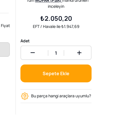
Tüm
MOPAR (PSA)
marka ürünleri
inceleyin
₺2.050,20
Fiyat
EFT / Havale ile ₺1.947,69
Adet
Sepete Ekle
Bu parça hangi araçlara uyumlu?