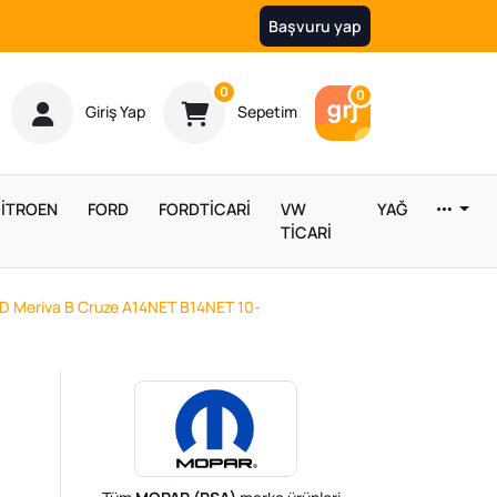
Başvuru yap
Ürün sayısı
0
Araç sayısı
0
Giriş Yap
Sepetim
İTROEN
FORD
FORDTİCARİ
VW
YAĞ
TİCARİ
a D Meriva B Cruze A14NET B14NET 10-