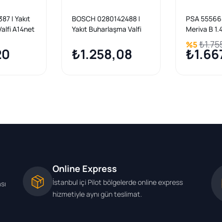
87 | Yakıt
BOSCH 0280142488 |
PSA 555665
alfi A14net
Yakıt Buharlaşma Valfi
Meriva B 1.4
D Astra J
(Kanister Valf) Astra J
Turbo (A1
₺1.75
%5
20
Corsa D Meriva B Cruze
₺1.258,08
Yakıt Buhar
₺1.66
A14NET B14NET
Orijinal
Online Express
İstanbul içi Pilot bölgelerde online express
ası
hizmetiyle aynı gün teslimat.