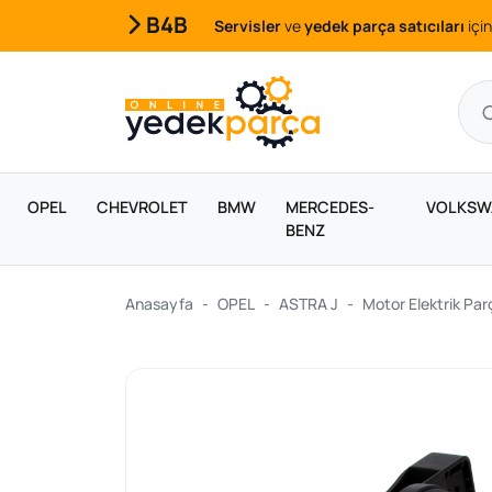
B4B
Servisler
ve
yedek parça satıcıları
için
OPEL
CHEVROLET
BMW
MERCEDES-
VOLKSW
BENZ
Anasayfa
OPEL
ASTRA J
Motor Elektrik Parç