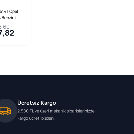
14 | Opel
 Benzinli
4NET-B14NET)
5,60
laştırma Valfi
7,82
Ücretsiz Kargo
2.500 TL ve üzeri mekanik siparişlerinizde
kargo ücreti bizden.