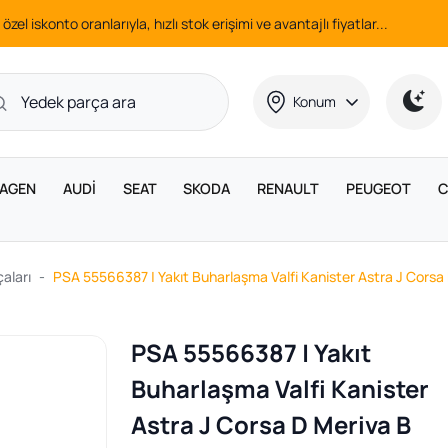
 özel iskonto oranlarıyla, hızlı stok erişimi ve avantajlı fiyatlar...
Konum
AGEN
AUDİ
SEAT
SKODA
RENAULT
PEUGEOT
C
aları
PSA 55566387 | Yakıt Buharlaşma Valfi Kanister Astra J Cors
PSA 55566387 | Yakıt
Buharlaşma Valfi Kanister
Astra J Corsa D Meriva B