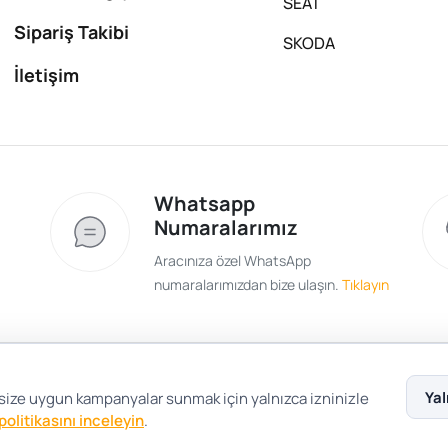
SEAT
Sipariş Takibi
SKODA
İletişim
Whatsapp
Numaralarımız
Aracınıza özel WhatsApp
numaralarımızdan bize ulaşın.
Tıklayın
Satış Sözleşmesi
Gizlilik ve Güvenlik
Gizli
Yal
 size uygun kampanyalar sunmak için yalnızca izninizle
 politikasını inceleyin
.
Çerez Tercihleri
Şartlar Koşullar