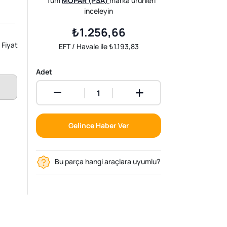
Tüm
MOPAR (PSA)
marka ürünleri
inceleyin
₺1.256,66
Fiyat
EFT / Havale ile ₺1.193,83
Adet
Gelince Haber Ver
Bu parça hangi araçlara uyumlu?