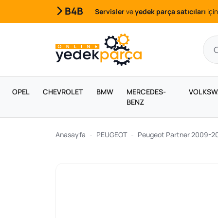
B4B
Servisler
ve
yedek parça satıcıları
için
OPEL
CHEVROLET
BMW
MERCEDES-
VOLKSW
BENZ
Anasayfa
PEUGEOT
Peugeot Partner 2009-2