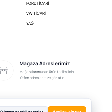
FORDTİCARİ
VW TİCARİ
YAĞ
Mağaza Adreslerimiz
Mağazalarımızdan ürün teslimi için
lütfen adreslerimize göz atın.
lik Politikası
Analize izin ver
Yalnızca gerekli çerezler