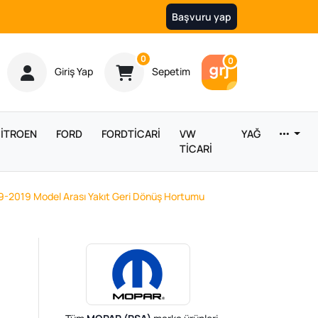
Başvuru yap
Ürün sayısı
0
Araç sayısı
0
Giriş Yap
Sepetim
İTROEN
FORD
FORDTİCARİ
VW
YAĞ
TİCARİ
9-2019 Model Arası Yakıt Geri Dönüş Hortumu