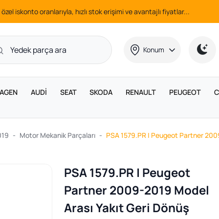
 özel iskonto oranlarıyla, hızlı stok erişimi ve avantajlı fiyatlar...
Konum
AGEN
AUDİ
SEAT
SKODA
RENAULT
PEUGEOT
C
019
Motor Mekanik Parçaları
PSA 1579.PR | Peugeot Partner 200
PSA 1579.PR | Peugeot
Partner 2009-2019 Model
Arası Yakıt Geri Dönüş