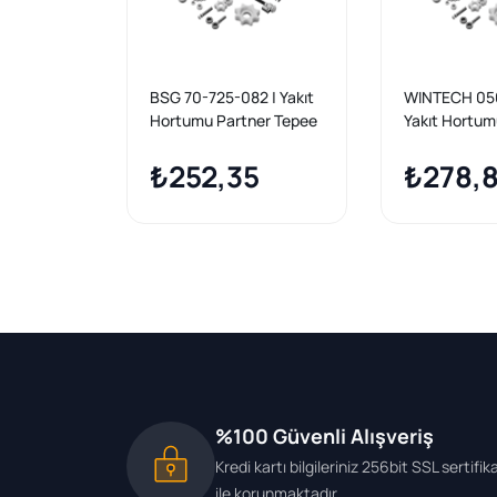
BSG 70-725-082 | Yakıt
WINTECH 05
Hortumu Partner Tepee
Yakıt Hortu
/ Berlingo 1.6 HDI 08 -
5008/Partne
₺252,35
Tepee/Expert
₺278,
II/C4
Picasso/Ds5/B
1.6-2.0 HDI
%100 Güvenli Alışveriş
Kredi kartı bilgileriniz 256bit SSL sertifik
ile korunmaktadır.