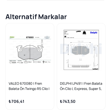
Alternatif Markalar
VALEO 670080 | Fren
DELPHI LP491 | Fren Balata
Balata Ön Twingo R5 Clio I
Ön Clio I, Express, Super 5,
Express
Twingo I
₺706,41
₺743,50