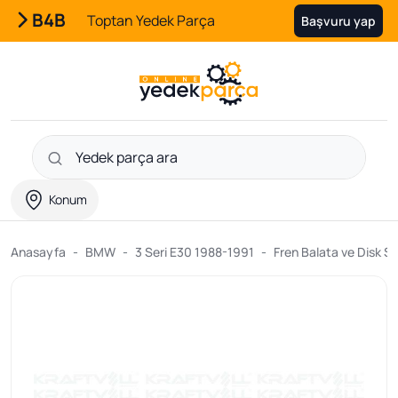
B4B
Toptan Yedek Parça
Başvuru yap
Konum
Anasayfa
BMW
3 Seri E30 1988-1991
Fren Balata ve Disk Se