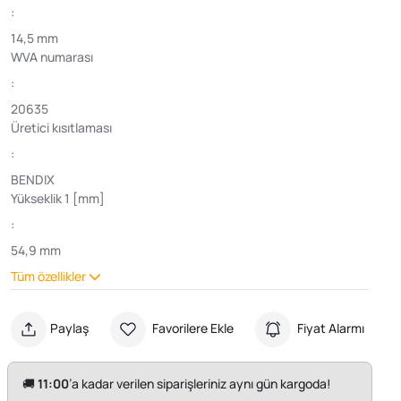
:
14,5 mm
WVA numarası
:
20635
Üretici kısıtlaması
:
BENDIX
Yükseklik 1 [mm]
:
54,9 mm
Tüm özellikler
Paylaş
Favorilere Ekle
Fiyat Alarmı
🚚
11:00
’a kadar verilen siparişleriniz aynı gün kargoda!