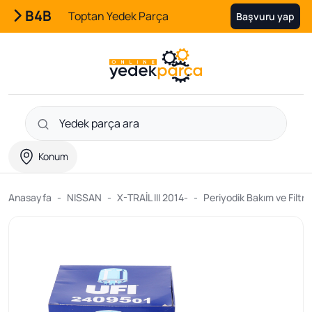
B4B
Toptan Yedek Parça
Başvuru yap
Konum
Anasayfa
NISSAN
X-TRAİL III 2014-
Periyodik Bakım ve Filtre