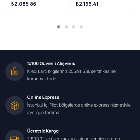
Trail T32 Kadjar 1.5-1.6 DCI
1.6 dCi J11 T32 13-
₺2.085,86
₺2.166,41
%100 Güvenli Alışveriş
Kredi kartı bilgileriniz 256bit SSL sertifikası ile
korunmaktadır.
Online Express
İstanbul içi Pilot bölgelerde online express hizmetiyle
aynı gün teslimat.
Ücretsiz Kargo
2.500 TL ve üzeri mekanik siparişlerinizde kargo