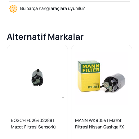
Bu parça hangi araçlara uyumlu?
Alternatif Markalar
BOSCH F026402288 |
MANN WK9054 | Mazot
Mazot Filtresi Sensörlü
Filtresi Nissan Qashqai/X-
Nissan Qashqai J10/J11 X-
Trail/Kadjar/Koleos II 1.5-