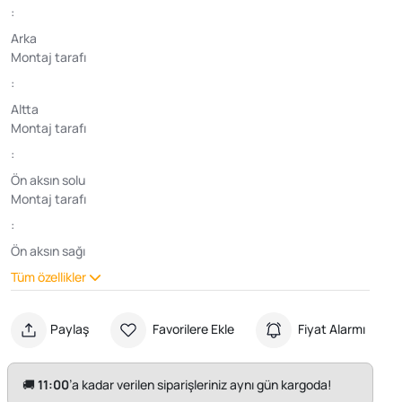
:
Arka
Montaj tarafı
:
Altta
Montaj tarafı
:
Ön aksın solu
Montaj tarafı
:
Ön aksın sağı
Tüm özellikler
Paylaş
Favorilere Ekle
Fiyat Alarmı
🚚
11:00
’a kadar verilen siparişleriniz aynı gün kargoda!