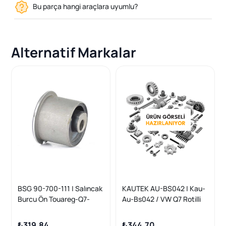
Bu parça hangi araçlara uyumlu?
Alternatif Markalar
BSG 90-700-111 | Salıncak
KAUTEK AU-BS042 | Kau-
Burcu Ön Touareg-Q7-
Au-Bs042 / VW Q7 Rotilli
Cayenne Bm 04 -
Kol Burcu Arka Büyük
7L0407182c
₺319,84
₺344,70