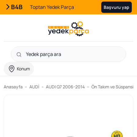
B4B
Toptan Yedek Parça
Başvuru yap
Konum
Anasayfa
AUDİ
AUDI Q7 2006-2014
Ön Takım ve Süspansiyo