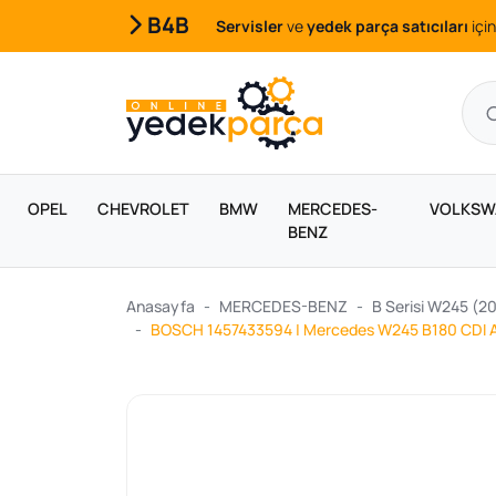
B4B
Servisler
ve
yedek parça satıcıları
için
OPEL
CHEVROLET
BMW
MERCEDES-
VOLKSW
BENZ
Anasayfa
MERCEDES-BENZ
B Serisi W245 (2
BOSCH 1457433594 | Mercedes W245 B180 CDI A