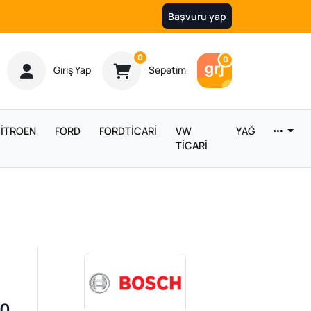
Başvuru yap
Ürün sayısı
0
Araç sayısı
0
Giriş Yap
Sepetim
İTROEN
FORD
FORDTİCARİ
VW
YAĞ
TİCARİ
40