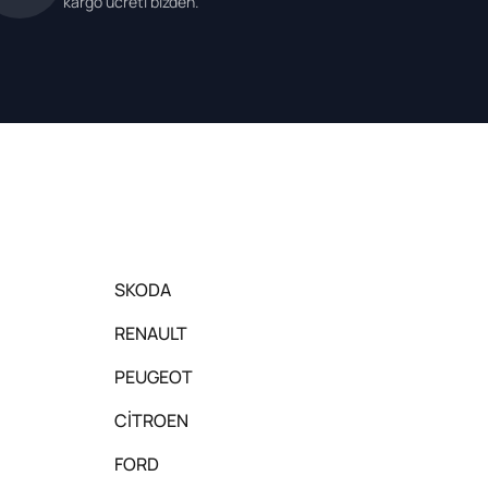
kargo ücreti bizden.
SKODA
RENAULT
PEUGEOT
CİTROEN
FORD