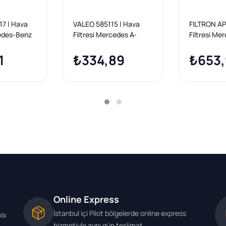
7 | Hava
VALEO 585115 | Hava
FILTRON AP
cedes-Benz
Filtresi Mercedes A-
Filtresi Me
A 200 B 180
Class W169 / B-Class
W169 B W
1
W245 04-12
₺334,89
CDI 04-12
₺653,
Online Express
İstanbul içi Pilot bölgelerde online express
ası
hizmetiyle aynı gün teslimat.