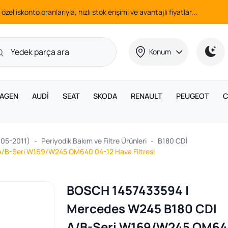
 özel iskonto oranlarıyla, hızlı stok erişimi ve avantajlı fiyatlar...
Konum
AGEN
AUDİ
SEAT
SKODA
RENAULT
PEUGEOT
C
005-2011)
Periyodik Bakım ve Filtre Ürünleri
B180 CDİ
/B-Seri W169/W245 OM640 04-12 Hava Filtresi
BOSCH 1457433594 |
Mercedes W245 B180 CDI
A/B-Seri W169/W245 OM6