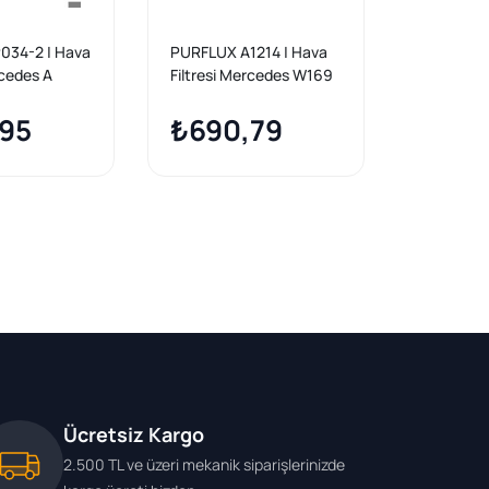
034-2 | Hava
PURFLUX A1214 | Hava
HENGST E
rcedes A
Filtresi Mercedes W169
Mercede
245 OM640
W245 OM 640 A 160 180
B180/B20
95
200 CDI 04-12
₺690,79
Filtresi 6
₺753
169/245
Ücretsiz Kargo
2.500 TL ve üzeri mekanik siparişlerinizde