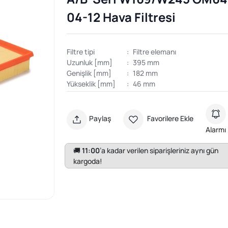
04-12 Hava Filtresi
Filtre tipi
:
Filtre elemanı
Uzunluk [mm]
:
395 mm
Genişlik [mm]
:
182 mm
Yükseklik [mm]
:
46 mm
Paylaş
Favorilere Ekle
Alarmı
🚚
11:00
’a kadar verilen siparişleriniz aynı gün
kargoda!