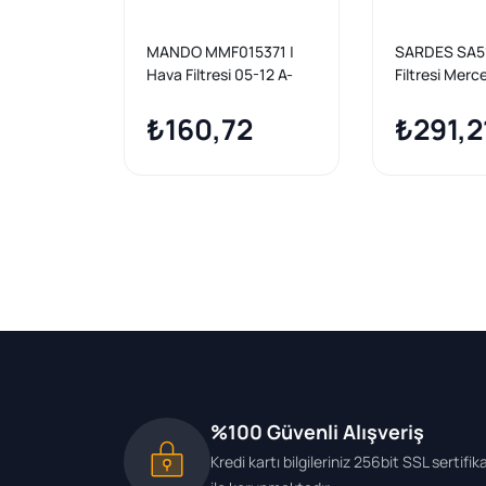
MANDO MMF015371 |
SARDES SA51
Hava Filtresi 05-12 A-
Filtresi Mer
Seri (W169) B-Seri
A 160 A 180 
(W245)
₺160,72
B 200 04-12
₺291,2
%100 Güvenli Alışveriş
Kredi kartı bilgileriniz 256bit SSL sertifik