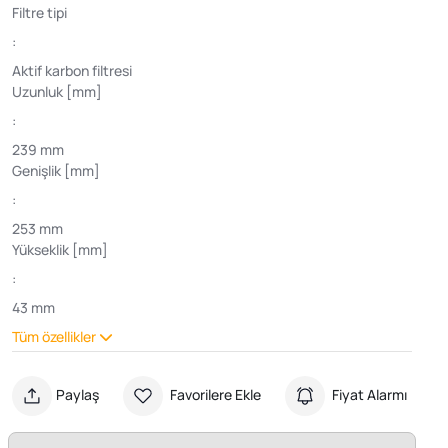
Filtre tipi
:
Aktif karbon filtresi
Uzunluk [mm]
:
239 mm
Genişlik [mm]
:
253 mm
Yükseklik [mm]
:
43 mm
Tüm özellikler
Paylaş
Favorilere Ekle
Fiyat Alarmı