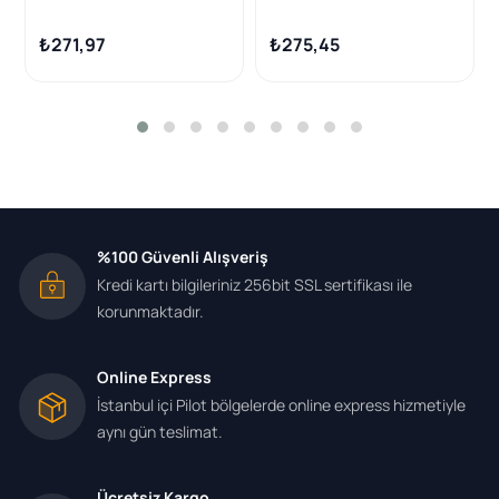
A160 A180 A200 A220
(Mercedes W117-176-246)
B180 B200 CLA200
₺271,97
₺275,45
CLA250 11-19
%100 Güvenli Alışveriş
Kredi kartı bilgileriniz 256bit SSL sertifikası ile
korunmaktadır.
Online Express
İstanbul içi Pilot bölgelerde online express hizmetiyle
aynı gün teslimat.
Ücretsiz Kargo