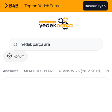
B4B
Toptan Yedek Parça
Başvuru yap
Konum
Anasayfa
MERCEDES-BENZ
A Serisi W176 (2012-2017)
Peri