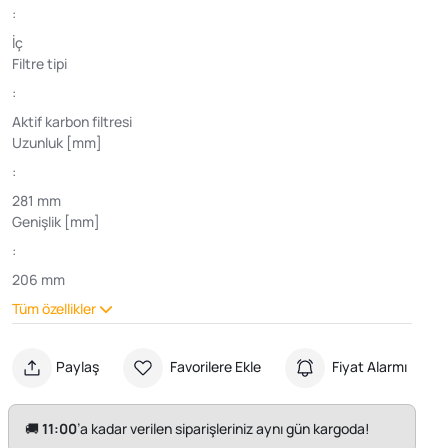
:
İç
Filtre tipi
:
Aktif karbon filtresi
Uzunluk [mm]
:
281 mm
Genişlik [mm]
:
206 mm
Tüm özellikler
Paylaş
Favorilere Ekle
Fiyat Alarmı
🚚
11:00
’a kadar verilen siparişleriniz aynı gün kargoda!