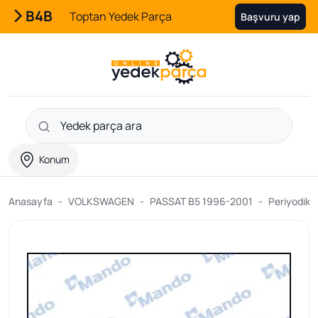
B4B
Toptan Yedek Parça
Başvuru yap
Konum
Anasayfa
VOLKSWAGEN
PASSAT B5 1996-2001
Periyodik B