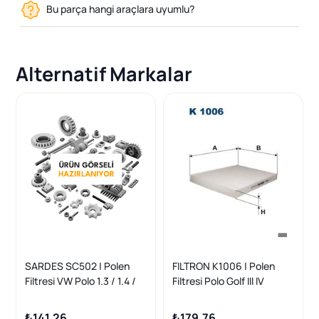
Bu parça hangi araçlara uyumlu?
Alternatif Markalar
SARDES SC502 | Polen
FILTRON K1006 | Polen
Filtresi VW Polo 1.3 / 1.4 /
Filtresi Polo Golf III IV
1.6 94-99, Golf III 1.6 / 1.8
Caddy II Bora A3 Toledo
93-98
Passat H=24mm
₺141,26
₺179,76