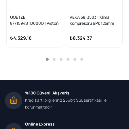
GOETZE
VEKA 58-3503 | Klima
8771594STD000G | Piston
Kompresörü 6Pk 125mm
Seg. Canter Fe519 Fe639
Renault Grand Scenic III 1.5
Fe659 F839 104.00mm
DCI 2009-/ Megane III 1.5
₺4.329,16
₺8.324,37
DCI-1.6 16V 2008-2015 /
Scenic III 1.5 DCI-1.6 16V
2009 -
%100 Güvenli Alışveriş
Kredi kartı bilgileriniz 256bit SSL sertifikası ile
korunmaktadır.
Online Express