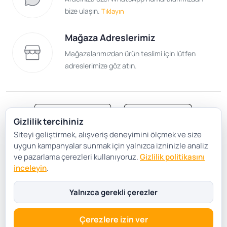
bize ulaşın.
Tıklayın
Mağaza Adreslerimiz
Mağazalarımızdan ürün teslimi için lütfen
adreslerimize göz atın.
Gizlilik tercihiniz
Siteyi geliştirmek, alışveriş deneyimini ölçmek ve size
Satış Sözleşmesi
Gizlilik ve Güvenlik
uygun kampanyalar sunmak için yalnızca izninizle analiz
Gizlilik Politikası
Çerez Tercihleri
ve pazarlama çerezleri kullanıyoruz.
Gizlilik politikasını
inceleyin
.
Şartlar Koşullar
Yalnızca gerekli çerezler
Çerezlere izin ver