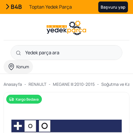
B4B
Toptan Yedek Parça
Başvuru yap
Konum
Anasayfa
RENAULT
MEGANE III 2010-2015
Soğutma ve Kalor