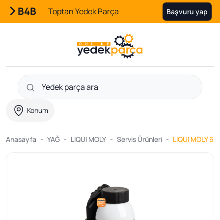
B4B
Toptan Yedek Parça
Başvuru yap
Konum
Anasayfa
YAĞ
LIQUI MOLY
Servis Ürünleri
LIQUI MOLY 618