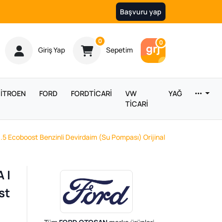
Başvuru yap
Ürün sayısı
0
Araç sayısı
0
Giriş Yap
Sepetim
İTROEN
FORD
FORDTİCARİ
VW
YAĞ
TİCARİ
Ecoboost Benzinli Devirdaim (Su Pompası) Orijinal
 |
st