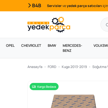
B4B
Servisler
ve
yedek parça satıcıları
için
OPEL
CHEVROLET
BMW
MERCEDES-
VOLKSW
BENZ
Anasayfa
FORD
Kuga 2013-2019
Soğutma V