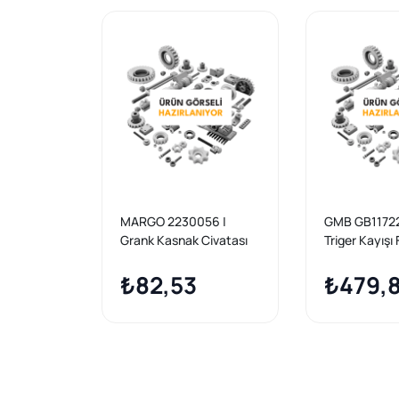
MARGO 2230056 |
GMB GB1172
Grank Kasnak Civatası
Triger Kayışı 
Focus 1.25-1.
₺82,53
₺479,