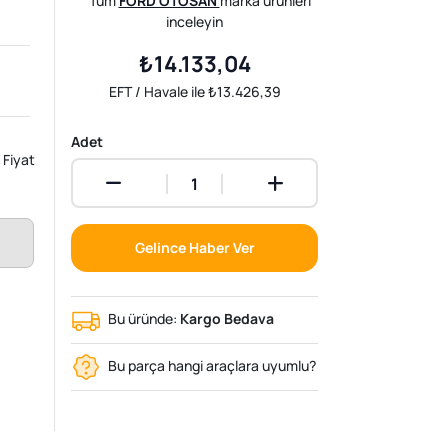
Tüm
FORD OTOSAN
marka ürünleri
inceleyin
₺14.133,04
EFT / Havale ile ₺13.426,39
Adet
Fiyat
Gelince Haber Ver
Bu üründe:
Kargo Bedava
Bu parça hangi araçlara uyumlu?