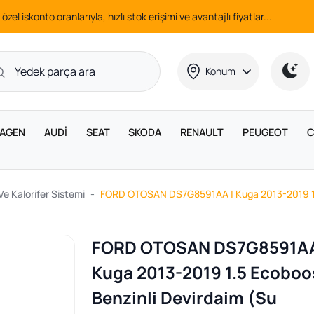
 özel iskonto oranlarıyla, hızlı stok erişimi ve avantajlı fiyatlar...
Konum
AGEN
AUDİ
SEAT
SKODA
RENAULT
PEUGEOT
C
e Kalorifer Sistemi
FORD OTOSAN DS7G8591AA | Kuga 2013-2019 1.5 
FORD OTOSAN DS7G8591AA
Kuga 2013-2019 1.5 Ecoboo
Benzinli Devirdaim (Su