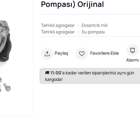
Pompası) Orijinal
Tahrikli agregalar
:
Eksantrik mili
Tahrikli agregalar
:
Su pompası
Paylaş
Favorilere Ekle
Alarmı
🚚
11:00
’a kadar verilen siparişleriniz aynı gün
kargoda!