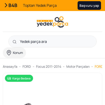
B4B
Toptan Yedek Parça
Başvuru yap
Konum
Anasayfa
FORD
Focus 2011-2014
Motor Parçaları
FORD O