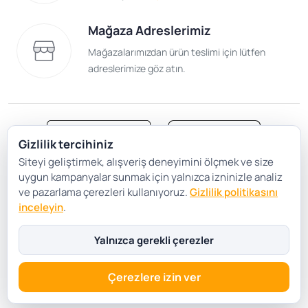
Mağaza Adreslerimiz
Mağazalarımızdan ürün teslimi için lütfen
adreslerimize göz atın.
Gizlilik tercihiniz
Siteyi geliştirmek, alışveriş deneyimini ölçmek ve size
Satış Sözleşmesi
Gizlilik ve Güvenlik
uygun kampanyalar sunmak için yalnızca izninizle analiz
Gizlilik Politikası
Çerez Tercihleri
ve pazarlama çerezleri kullanıyoruz.
Gizlilik politikasını
inceleyin
.
Şartlar Koşullar
Yalnızca gerekli çerezler
Çerezlere izin ver