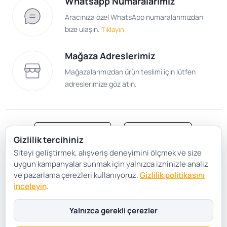
Whatsapp Numaralarımız
Aracınıza özel WhatsApp numaralarımızdan
bize ulaşın.
Tıklayın
Mağaza Adreslerimiz
Mağazalarımızdan ürün teslimi için lütfen
adreslerimize göz atın.
Gizlilik tercihiniz
Siteyi geliştirmek, alışveriş deneyimini ölçmek ve size
Satış Sözleşmesi
Gizlilik ve Güvenlik
uygun kampanyalar sunmak için yalnızca izninizle analiz
Gizlilik Politikası
Çerez Tercihleri
ve pazarlama çerezleri kullanıyoruz.
Gizlilik politikasını
inceleyin
.
Şartlar Koşullar
Yalnızca gerekli çerezler