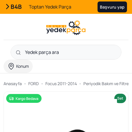
B4B
Toptan Yedek Parça
Başvuru yap
Konum
Anasayfa
FORD
Focus 2011-2014
Periyodik Bakım ve Filtre Ü
Set