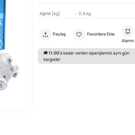
Ağırlık [kg]
:
0,9 kg
Paylaş
Favorilere Ekle
Alarmı
🚚
11:00
’a kadar verilen siparişleriniz aynı gün
kargoda!