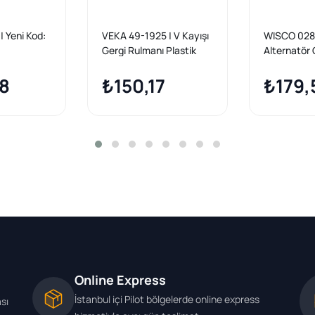
| Yeni Kod:
VEKA 49-1925 | V Kayışı
WISCO 028
Gergi Rulmanı Plastik
Alternatör 
65X26 Citroen Berlingo
VW Golf Pas
28
1.6 HDI 2008-/ C4 1.4-
₺150,17
₺179,
1.6 HDI 2004-/ Ford
Fiesta VI 1.6 TDCI
2008-/ Focus II-III 1.6
TDCI 2003-/ Connect-
Courıer 1.5 TDCI 2013 -
Online Express
İstanbul içi Pilot bölgelerde online express
ası