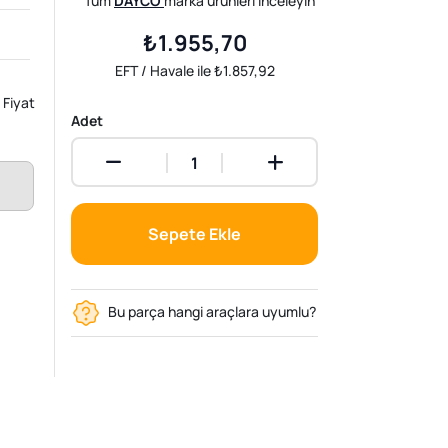
Tüm
DAYCO
marka ürünleri inceleyin
₺1.955,70
EFT / Havale ile ₺1.857,92
Fiyat
Adet
Sepete Ekle
Bu parça hangi araçlara uyumlu?