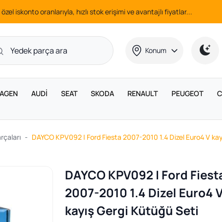
 özel iskonto oranlarıyla, hızlı stok erişimi ve avantajlı fiyatlar...
Konum
AGEN
AUDİ
SEAT
SKODA
RENAULT
PEUGEOT
C
rçaları
DAYCO KPV092 | Ford Fiesta 2007-2010 1.4 Dizel Euro4 V kay
DAYCO KPV092 | Ford Fiest
2007-2010 1.4 Dizel Euro4 
kayış Gergi Kütüğü Seti