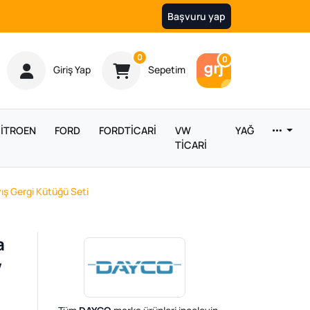
Başvuru yap
Ürün sayısı
0
Araç sayısı
0
Giriş Yap
Sepetim
İTROEN
FORD
FORDTİCARİ
VW
YAĞ
TİCARİ
ış Gergi Kütüğü Seti
a
V