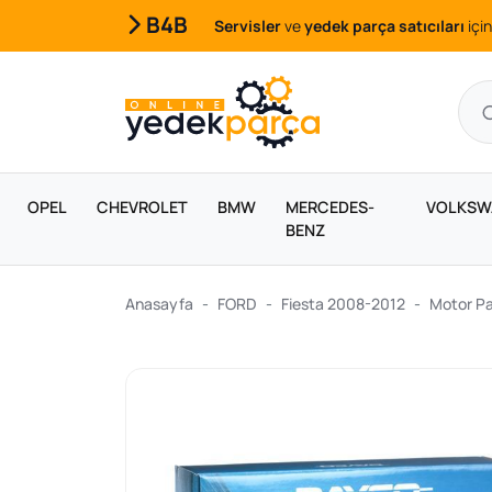
B4B
Servisler
ve
yedek parça satıcıları
için
OPEL
CHEVROLET
BMW
MERCEDES-
VOLKSW
BENZ
Anasayfa
FORD
Fiesta 2008-2012
Motor Pa