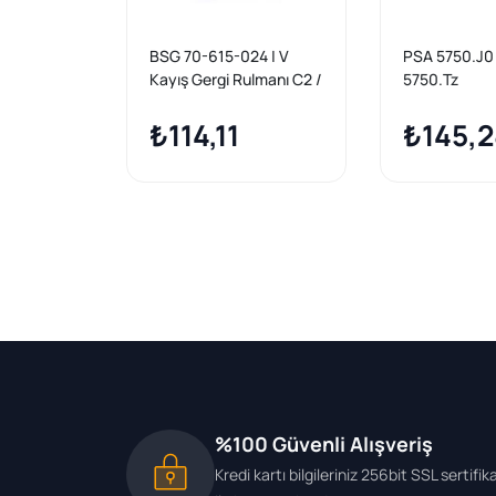
BSG 70-615-024 | V
PSA 5750.J0 
Kayış Gergi Rulmanı C2 /
5750.Tz
C3 / C4 / 206 / 307 /
406 / 407 1.4-1.6 HDI 01
₺114,11
₺145,
-
%100 Güvenli Alışveriş
Kredi kartı bilgileriniz 256bit SSL sertifik