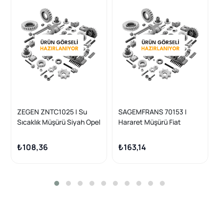
ZEGEN ZNTC1025 | Su
SAGEMFRANS 70153 |
Sıcaklık Müşürü Siyah Opel
Hararet Müşürü Fiat
Vectra C 2.2 Xe 02 >
Tempra 1.6 Mpı
₺108,36
₺163,14