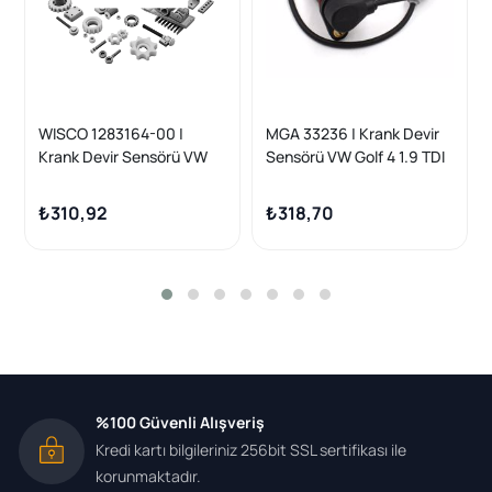
WISCO 1283164-00 |
MGA 33236 | Krank Devir
Krank Devir Sensörü VW
Sensörü VW Golf 4 1.9 TDI
Golf Bora A3 Jetta
AGR, Caddy, Polo, Audi A3,
Passat1.9 TDI Agr Alh Ahf
Seat Leon
₺310,92
₺318,70
97-04
%100 Güvenli Alışveriş
Kredi kartı bilgileriniz 256bit SSL sertifikası ile
korunmaktadır.