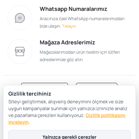
Whatsapp Numaralarımız
Aracınıza özel WhatsApp numaralarımızdan
bize ulaşın.
Tıklayın
Mağaza Adreslerimiz
Mağazalarımızdan ürün teslimi için lütfen
adreslerimize göz atın.
Gizlilik tercihiniz
Siteyi geliştirmek, alışveriş deneyimini ölçmek ve size
Satış Sözleşmesi
Gizlilik ve Güvenlik
uygun kampanyalar sunmak için yalnızca izninizle analiz
Gizlilik Politikası
Çerez Tercihleri
ve pazarlama çerezleri kullanıyoruz.
Gizlilik politikasını
inceleyin
.
Şartlar Koşullar
Yalnızca gerekli çerezler