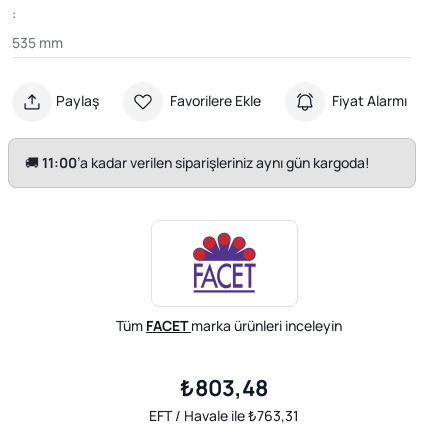
:
535 mm
Paylaş
Favorilere Ekle
Fiyat Alarmı
🚚
11:00
’a kadar verilen siparişleriniz aynı gün kargoda!
Tüm
FACET
marka ürünleri inceleyin
₺803,48
EFT / Havale ile ₺763,31