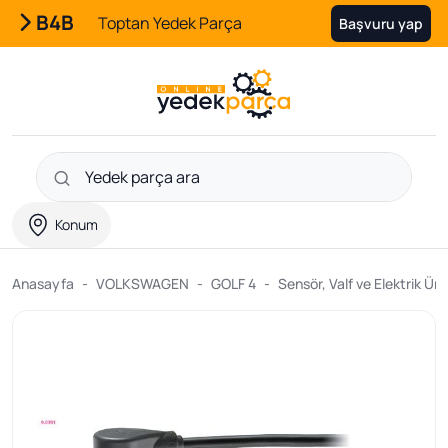
B4B
Toptan Yedek Parça
Başvuru yap
Konum
Anasayfa
VOLKSWAGEN
GOLF 4
Sensör, Valf ve Elektrik Ürü