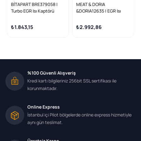
BİTAPART BRE379058 |
MEAT & DORIA
Turbo EGR Isı Kaptörü
&DORIA12635 | EGR Isı
Orjınal Renault Clio IV
Kaptörü K9k Duster
Talisman Megane IV Kadjar
Talisman-Megane IV-
₺1.843,15
₺2.992,86
Duster 1.5 DCI K9k
Kadjar
%100 Güvenli Alışveriş
Kredi kartı bilgileriniz 256bit SSL sertifikası ile
korunmaktadır.
Online Express
İstanbul içi Pilot bölgelerde online express hizmetiyle
aynı gün teslimat.
Ücretsiz Kargo