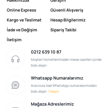
Hakkımızda
Garajım
Online Express
Güvenli Alışveriş
Kargo ve Teslimat
Hesap Bilgilerimiz
İade ve Değişim
Sipariş Takibi
İletişim
0212 639 10 87
Müşteri hizmetlerimizden mesai saatleri içinde
bize ulaşın.
Whatsapp Numaralarımız
Aracınıza özel WhatsApp numaralarımızdan
bize ulaşın.
Tıklayın
Mağaza Adreslerimiz