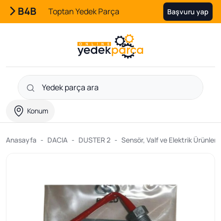
B4B
Toptan Yedek Parça
Başvuru yap
Konum
Anasayfa
DACIA
DUSTER 2
Sensör, Valf ve Elektrik Ürünleri