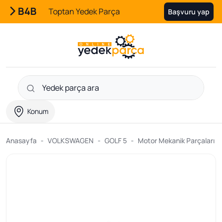
B4B
Toptan Yedek Parça
Başvuru yap
Konum
Anasayfa
VOLKSWAGEN
GOLF 5
Motor Mekanik Parçaları