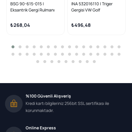
BSG 90-615-015 |
INA 532016110 | Triger
Eksantrik Gergi Rulmanı
Gergisi VW Golf
Passat/Golf4/Caddy/Craf
IV/Bora/Passat/Caddy
ter 1.6/1.9/2.5 TDI 97-
III/Crafter 1.9-2.5 TDI 97-
₺268,04
₺496,48
%100 Güvenli Alışveriş
Kredi kartı bilgileriniz 256bit SSL sertifikası ile
korunmaktadır.
Online Express