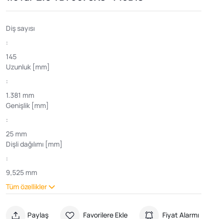
Diş sayısı
:
145
Uzunluk [mm]
:
1.381 mm
Genişlik [mm]
:
25 mm
Dişli dağılımı [mm]
:
9,525 mm
Tüm özellikler
Paylaş
Favorilere Ekle
Fiyat Alarmı