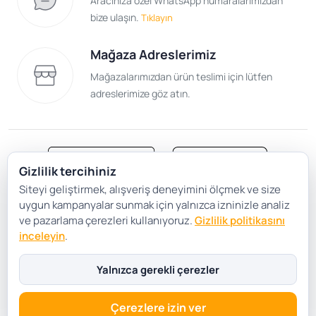
Aracınıza özel WhatsApp numaralarımızdan
bize ulaşın.
Tıklayın
Mağaza Adreslerimiz
Mağazalarımızdan ürün teslimi için lütfen
adreslerimize göz atın.
Gizlilik tercihiniz
Siteyi geliştirmek, alışveriş deneyimini ölçmek ve size
Satış Sözleşmesi
Gizlilik ve Güvenlik
uygun kampanyalar sunmak için yalnızca izninizle analiz
Gizlilik Politikası
Çerez Tercihleri
ve pazarlama çerezleri kullanıyoruz.
Gizlilik politikasını
inceleyin
.
Şartlar Koşullar
Yalnızca gerekli çerezler
Çerezlere izin ver